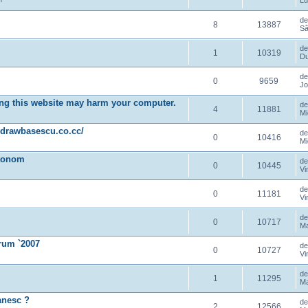
Lu
d
8
13887
Sâ
d
1
10319
Du
d
0
9659
Jo
iting this website may harm your computer.
d
4
11881
Mi
//drawbasescu.co.cc/
d
0
10416
Mi
utonom
d
0
10445
Vi
d
0
11181
Vi
d
0
10717
Ma
rum `2007
d
0
10727
Vi
d
1
11295
Ma
anesc ?
d
2
12566