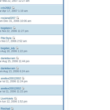
r Mai 22, 2007 12:27 am
e
cris2662
r Apr 17, 2007 1:19 am
e
roxiana0207
m Dec 31, 2006 10:06 am
e
bogdancr
e Noi 22, 2006 11:27 pm
e
PiticStyle
n Noi 17, 2006 2:52 am
e
bogdan_iuly
n Aug 18, 2006 1:22 pm
e
danielavram
r Aug 15, 2006 11:44 pm
e
danielavram
m Aug 13, 2006 6:24 am
e
anelise20012002
r Iul 11, 2006 11:24 pm
e
anelise20012002
r Iul 11, 2006 11:22 pm
e
LiveHotels
n Iun 12, 2006 1:52 pm
e
Reshad