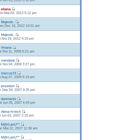
n Iun 03, 2013 5:36 pm
e
eliana
m Mai 04, 2013 5:12 pm
e
Majestic.
m Dec 16, 2012 10:01 am
e
Majestic.
i Noi 29, 2012 4:19 pm
e
rfmaria
e Noi 11, 2009 5:21 am
e
mandarie
e Noi 04, 2009 3:27 pm
e
marcus33
n Aug 07, 2009 6:19 pm
e
poseidon
n Sep 28, 2007 9:35 pm
e
danmares
r Iun 05, 2007 6:43 pm
e
Alena-hi-tech
n Iun 01, 2007 2:10 pm
e
M@rLanU^^
r Mai 22, 2007 12:36 am
e
M@rLanU^^