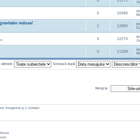
0
11571
Jo
de
0
10490
Mi
ravitatie redusa!
d
1
12665
Du
d
4
12274
am
Jo
d
0
11359
Mi
 ultimele:
Sortează după
Mergi la:
or înregistrat şi 1 vizitator
 forum
orum