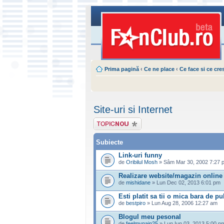
Prima pagină
‹
Ce ne place
‹
Ce face si ce cre
Site-uri si Internet
Scrie un subiect
nou
Subiecte
Link-uri funny
de
Oribilul Mosh
» Sâm Mar 30, 2002 7:27 
Realizare website/magazin online
de
mishidane
» Lun Dec 02, 2013 6:01 pm
Esti platit sa tii o mica bara de p
de
bestpiro
» Lun Aug 28, 2006 12:27 am
Blogul meu pesonal
de
feelmypain25
» Lun Iun 03, 2013 5:00 p