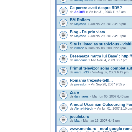
Ce parere aveti despre RDS?
de
AnDrEi
» Vin Ian 31, 2003 11:42 am
BM Rollers
de
Majestic.
» Joi Noi 29, 2012 4:18 pm
Blog - De prin viata
de
Majestic.
» Joi Noi 29, 2012 4:19 pm
Site is listed as suspicious - vis
de
rfmaria
» Dum Noi 08, 2009 9:20 pm
Deseneaza mutra lui Base' : http:
de
mandarie
» Mie Noi 04, 2009 3:27 pm
Primul televizor solar complet a
de
marcus33
» Vin Aug 07, 2009 6:19 pm
Romania trezeste-te!!!...
de
poseidon
» Vin Sep 28, 2007 9:35 pm
Ziare
de
danmares
» Mar Iun 05, 2007 6:43 pm
Annual Ukrainian Outsourcing Fo
de
Alena-hi-tech
» Vin Iun 01, 2007 2:10 pm
joculetz.ro
de
Mat
» Mar Ian 16, 2007 4:45 pm
www.mento.ro - noul google rom