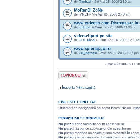
de
Reshad
» Joi Mai 25, 2006 2:39 am
MoRanDi ZoNe
de rANDI » Mie Apr 05, 2006 2:48 am
www.erdeesh.com Distreaza-te la g
de
erdeesh
» Sâm Feb 25, 2006 11:35 pm
video-clipuri pe site
de
Ursu Mihai
» Dum Dec 18, 2005 12:19 
www.spionaj.go.ro
de
Zul_Karnain
» Mie Ian 25, 2006 7:37 pm
Afişează subiectele din
Scrie un subiect
nou
Înapoi la Prima pagină
CINE ESTE CONECTAT
Utilizatorii ce navighează pe acest forum: Niciun utilizat
PERMISIUNILE FORUMULUI
Nu puteţi
scrie subiecte noi în acest forum
Nu puteţi
răspunde subiectelor din acest forum
Nu puteţi
modifica mesajele dumneavoastră în acest
Nu puteţi
şterge mesajele dumneavoastră în acest f