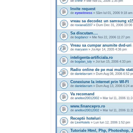
de
crimir
» Mie Noi 01, 2006 1:35 pm
Invite request
de
eyewitness
» Sâm Iul 01, 2006 9:18 am
vreau sa decodez un samsung x1
de
roxiana0207
» Dum Dec 31, 2006 10:06
Sa discutam....
de
bogdancr
» Mie Noi 22, 2006 11:27 pm
Vreau sa cumpar anumite dvd-uri si
de
maryann
» Joi Apr 14, 2005 4:36 pm
inteligenta-artificiala.ro
de
bogdan_iuly
» Joi Iun 15, 2006 4:33 pm
Radio online de pe mai multe stati
de
danielavram
» Dum Aug 06, 2006 6:52 
Conexiune la internet prin WI-FI
de
danielavram
» Dum Aug 13, 2006 6:24 
Va recomand
de
anelise20012002
» Mar Iul 11, 2006 11:
www.financepro.ro
de
anelise20012002
» Mar Iul 11, 2006 11:
Receptii hoteluri
de
LiveHotels
» Lun Iun 12, 2006 1:52 pm
Tutoriale Html, Php, Photoshop, J