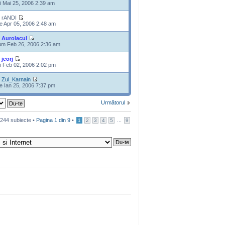
i Mai 25, 2006 2:39 am
 rANDI
e Apr 05, 2006 2:48 am
e
Aurolacul
m Feb 26, 2006 2:36 am
e
jeorj
i Feb 02, 2006 2:02 pm
e
Zul_Karnain
e Ian 25, 2006 7:37 pm
Următorul
244 subiecte •
Pagina
1
din
9
•
...
1
2
3
4
5
9