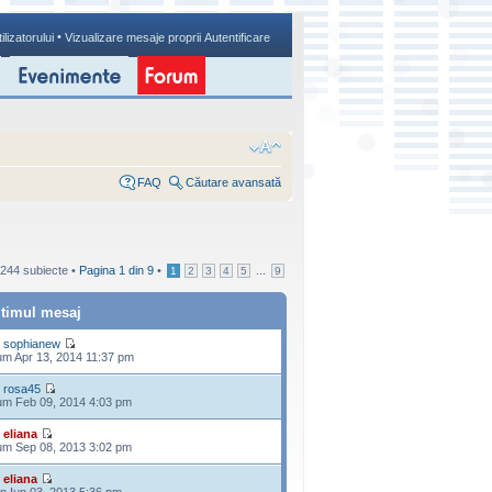
•
ilizatorului
Vizualizare mesaje proprii
Autentificare
FAQ
Căutare avansată
244 subiecte •
Pagina
1
din
9
•
...
1
2
3
4
5
9
ltimul mesaj
e
sophianew
m Apr 13, 2014 11:37 pm
e
rosa45
m Feb 09, 2014 4:03 pm
e
eliana
m Sep 08, 2013 3:02 pm
e
eliana