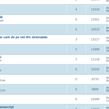
Ma
d
4
12543
Ma
50
d
0
11021
 am
Du
d
0
10015
Mi
 carti de pe net din strainatate.
d
3
13117
Vi
d
2
11990
Vi
i
d
2
11118
pm
Ma
d
0
10242
am
Du
d
0
9770
24 pm
Ma
d
0
9906
22 pm
Ma
d
0
10395
Lu
avascript
d