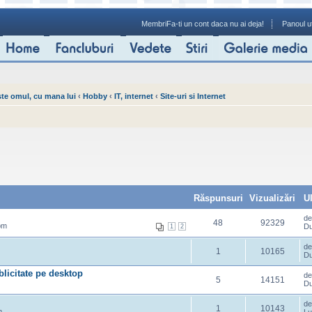
Membri
Fa-ti un cont daca nu ai deja!
Panoul ut
ste omul, cu mana lui
‹
Hobby
‹
IT, internet
‹
Site-uri si Internet
Răspunsuri
Vizualizări
U
d
48
92329
pm
Du
1
2
d
1
10165
Du
ublicitate pe desktop
d
5
14151
Du
d
1
10143
m