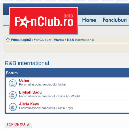
Prima pagină
‹
FanCluburi
‹
Muzica
‹
R&B international
R&B international
Forum
Usher
Forumul asociat fanclubului Usher
Erykah Badu
Forumul asociat fanclubului Erica Abi Wright
Alicia Keys
Forumul asociat fanclubului Alicia Keys
Scrie un subiect
nou