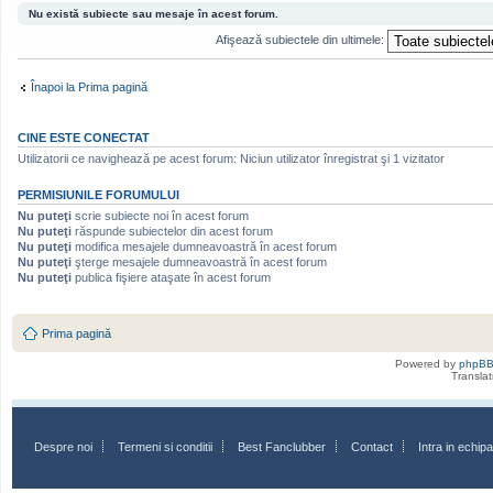
Nu există subiecte sau mesaje în acest forum.
Afişează subiectele din ultimele:
Înapoi la Prima pagină
CINE ESTE CONECTAT
Utilizatorii ce navighează pe acest forum: Niciun utilizator înregistrat şi 1 vizitator
PERMISIUNILE FORUMULUI
Nu puteţi
scrie subiecte noi în acest forum
Nu puteţi
răspunde subiectelor din acest forum
Nu puteţi
modifica mesajele dumneavoastră în acest forum
Nu puteţi
şterge mesajele dumneavoastră în acest forum
Nu puteţi
publica fişiere ataşate în acest forum
Prima pagină
Powered by
phpB
Transla
Despre noi
Termeni si conditii
Best Fanclubber
Contact
Intra in echi