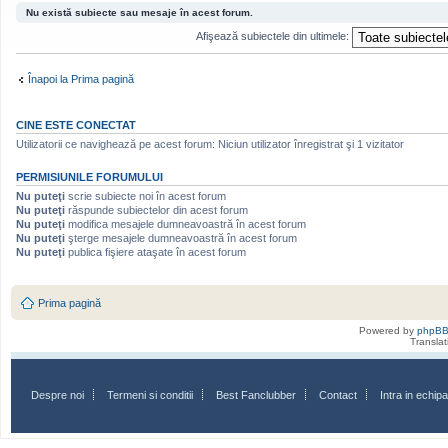
Nu există subiecte sau mesaje în acest forum.
Afişează subiectele din ultimele:
Înapoi la Prima pagină
CINE ESTE CONECTAT
Utilizatorii ce navighează pe acest forum: Niciun utilizator înregistrat şi 1 vizitator
PERMISIUNILE FORUMULUI
Nu puteţi
scrie subiecte noi în acest forum
Nu puteţi
răspunde subiectelor din acest forum
Nu puteţi
modifica mesajele dumneavoastră în acest forum
Nu puteţi
şterge mesajele dumneavoastră în acest forum
Nu puteţi
publica fişiere ataşate în acest forum
Prima pagină
Powered by
phpB
Transla
Despre noi
Termeni si conditii
Best Fanclubber
Contact
Intra in echi