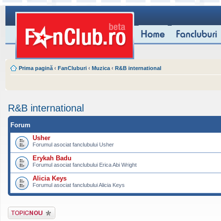
Prima pagină
‹
FanCluburi
‹
Muzica
‹
R&B international
R&B international
Forum
Usher
Forumul asociat fanclubului Usher
Erykah Badu
Forumul asociat fanclubului Erica Abi Wright
Alicia Keys
Forumul asociat fanclubului Alicia Keys
Scrie un subiect
nou