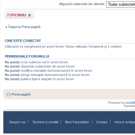
Afişează subiectele din ultimele:
Scrie un subiect
nou
Înapoi la Prima pagină
CINE ESTE CONECTAT
Utilizatorii ce navighează pe acest forum: Niciun utilizator înregistrat şi 1 vizitator
PERMISIUNILE FORUMULUI
Nu puteţi
scrie subiecte noi în acest forum
Nu puteţi
răspunde subiectelor din acest forum
Nu puteţi
modifica mesajele dumneavoastră în acest forum
Nu puteţi
şterge mesajele dumneavoastră în acest forum
Nu puteţi
publica fişiere ataşate în acest forum
Prima pagină
Powered by
phpB
Transla
Despre noi
Termeni si conditii
Best Fanclubber
Contact
Intra in echi