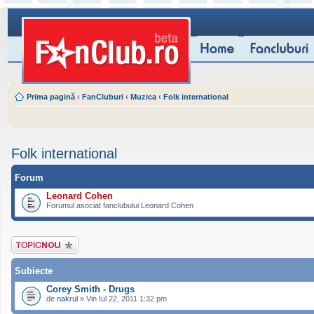
Prima pagină
‹
FanCluburi
‹
Muzica
‹
Folk international
Folk international
Forum
Leonard Cohen
Forumul asociat fanclubului Leonard Cohen
Scrie un subiect
nou
Subiecte
Corey Smith - Drugs
de
nakrul
» Vin Iul 22, 2011 1:32 pm