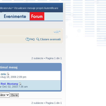
•
ilizatorului
Vizualizare mesaje proprii
Autentificare
FAQ
Căutare avansată
2 subiecte • Pagina
1
din
1
ltimul mesaj
e
delia
n Aug 18, 2006 2:09 pm
e
Red_Mustang
r Dec 02, 2003 7:36 am
2 subiecte • Pagina
1
din
1