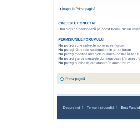
Înapoi la Prima pagină
CINE ESTE CONECTAT
Utilizatorii ce navighează pe acest forum: Niciun utilizat
PERMISIUNILE FORUMULUI
Nu puteţi
scrie subiecte noi în acest forum
Nu puteţi
răspunde subiectelor din acest forum
Nu puteţi
modifica mesajele dumneavoastră în acest
Nu puteţi
şterge mesajele dumneavoastră în acest f
Nu puteţi
publica fişiere ataşate în acest forum
Prima pagină
Despre noi
Termeni si conditii
Best Fanclu