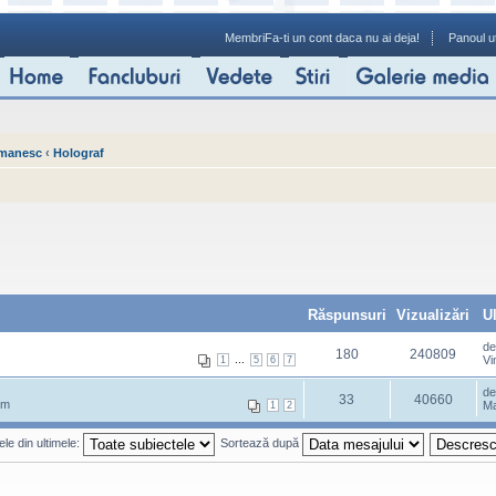
Membri
Fa-ti un cont daca nu ai deja!
Panoul ut
omanesc
‹
Holograf
Răspunsuri
Vizualizări
U
d
180
240809
...
Vi
1
5
6
7
d
33
40660
pm
Ma
1
2
le din ultimele:
Sortează după