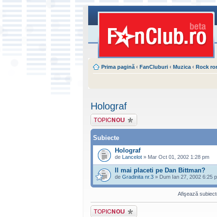
Prima pagină
‹
FanCluburi
‹
Muzica
‹
Rock r
Holograf
Scrie un subiect
nou
Subiecte
Holograf
de
Lancelot
» Mar Oct 01, 2002 1:28 pm
Il mai placeti pe Dan Bittman?
de
Gradinita nr.3
» Dum Ian 27, 2002 6:25 
Afişează subiecte
Scrie un subiect
nou