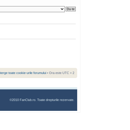
terge toate cookie-urile forumului
• Ora este UTC + 2
©2010 FanClub.ro. Toate drepturile rezervate.