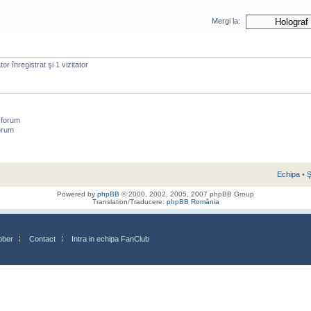
Mergi la:
or înregistrat şi 1 vizitator
 forum
orum
Echipa
•
Ş
Powered by
phpBB
© 2000, 2002, 2005, 2007 phpBB Group
Translation/Traducere:
phpBB România
bber
Contact
Intra in echipa FanClub