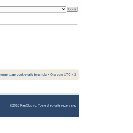
terge toate cookie-urile forumului
• Ora este UTC + 2
©2010 FanClub.ro. Toate drepturile rezervate.