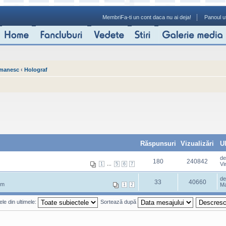
Membri
Fa-ti un cont daca nu ai deja!
Panoul ut
omanesc
‹
Holograf
Răspunsuri
Vizualizări
U
d
180
240842
...
Vi
1
5
6
7
d
33
40660
pm
Ma
1
2
le din ultimele:
Sortează după