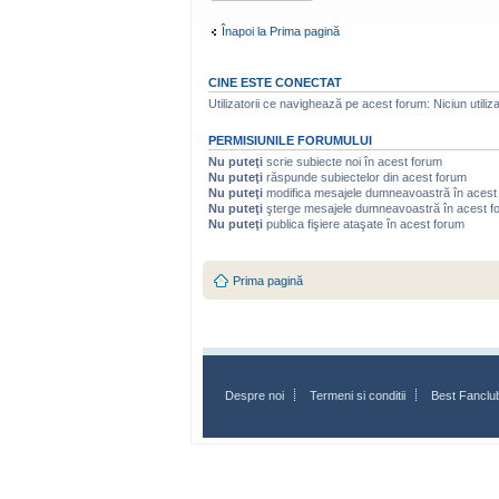
Înapoi la Prima pagină
CINE ESTE CONECTAT
Utilizatorii ce navighează pe acest forum: Niciun utilizat
PERMISIUNILE FORUMULUI
Nu puteţi
scrie subiecte noi în acest forum
Nu puteţi
răspunde subiectelor din acest forum
Nu puteţi
modifica mesajele dumneavoastră în acest
Nu puteţi
şterge mesajele dumneavoastră în acest f
Nu puteţi
publica fişiere ataşate în acest forum
Prima pagină
Despre noi
Termeni si conditii
Best Fanclu