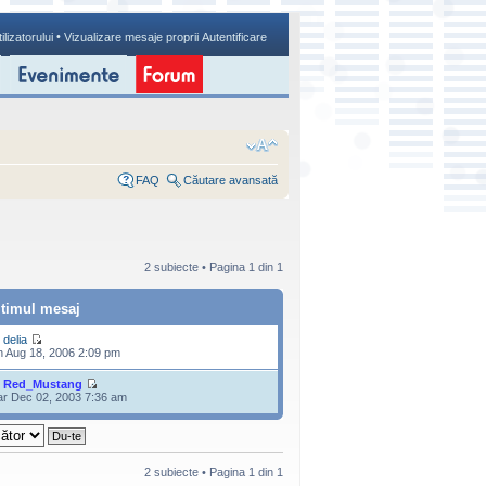
•
ilizatorului
Vizualizare mesaje proprii
Autentificare
FAQ
Căutare avansată
2 subiecte • Pagina
1
din
1
ltimul mesaj
e
delia
n Aug 18, 2006 2:09 pm
e
Red_Mustang
r Dec 02, 2003 7:36 am
2 subiecte • Pagina
1
din
1