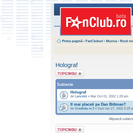
Prima pagină
‹
FanCluburi
‹
Muzica
‹
Rock r
Holograf
Scrie un subiect
nou
Subiecte
Holograf
de
Lancelot
» Mar Oct 01, 2002 1:28 pm
Il mai placeti pe Dan Bittman?
de
Gradinita nr.3
» Dum Ian 27, 2002 6:25 
Afişează subiecte
Scrie un subiect
nou