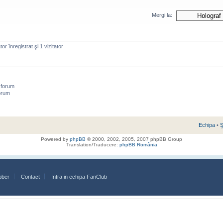
Mergi la:
or înregistrat şi 1 vizitator
 forum
orum
Echipa
•
Ş
Powered by
phpBB
© 2000, 2002, 2005, 2007 phpBB Group
Translation/Traducere:
phpBB România
bber
Contact
Intra in echipa FanClub