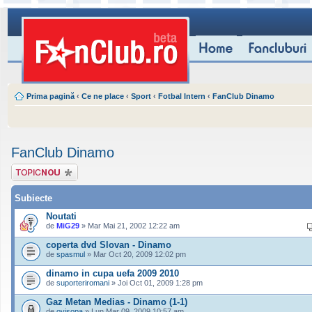
Prima pagină
‹
Ce ne place
‹
Sport
‹
Fotbal Intern
‹
FanClub Dinamo
FanClub Dinamo
Scrie un subiect
nou
Subiecte
Noutati
de
MiG29
» Mar Mai 21, 2002 12:22 am
coperta dvd Slovan - Dinamo
de
spasmul
» Mar Oct 20, 2009 12:02 pm
dinamo in cupa uefa 2009 2010
de
suporteriromani
» Joi Oct 01, 2009 1:28 pm
Gaz Metan Medias - Dinamo (1-1)
de
ovisopa
» Lun Mar 09, 2009 10:57 am