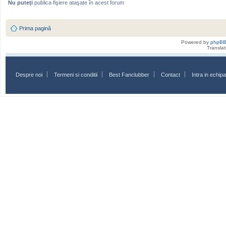
Nu puteţi
publica fişiere ataşate în acest forum
Prima pagină
Powered by
phpB
Transla
Despre noi
Termeni si conditii
Best Fanclubber
Contact
Intra in echi