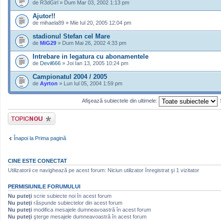
de R3dGirl » Dum Mar 03, 2002 1:13 pm
Ajutor!!
de mihaela89 » Mie Iul 20, 2005 12:04 pm
stadionul Stefan cel Mare
de
MiG29
» Dum Mai 26, 2002 4:33 pm
Intrebare in legatura cu abonamentele
de
Devil666
» Joi Ian 13, 2005 10:24 pm
Campionatul 2004 / 2005
de
Ayrton
» Lun Iul 05, 2004 1:59 pm
Afişează subiectele din ultimele:
Scrie un subiect
nou
Înapoi la Prima pagină
CINE ESTE CONECTAT
Utilizatorii ce navighează pe acest forum: Niciun utilizator înregistrat şi 1 vizitator
PERMISIUNILE FORUMULUI
Nu puteţi
scrie subiecte noi în acest forum
Nu puteţi
răspunde subiectelor din acest forum
Nu puteţi
modifica mesajele dumneavoastră în acest forum
Nu puteţi
şterge mesajele dumneavoastră în acest forum