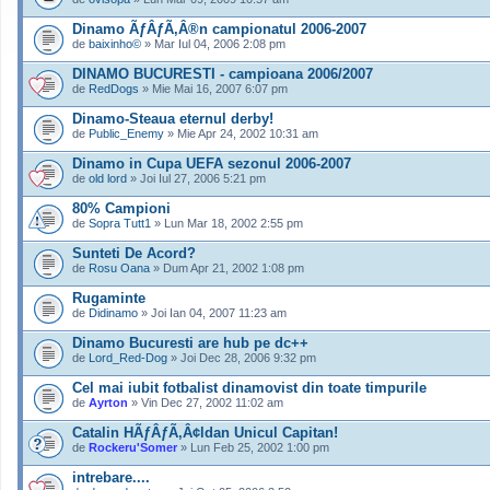
Dinamo ÃƒÂƒÃ‚Â®n campionatul 2006-2007
de
baixinho©
» Mar Iul 04, 2006 2:08 pm
DINAMO BUCURESTI - campioana 2006/2007
de
RedDogs
» Mie Mai 16, 2007 6:07 pm
Dinamo-Steaua eternul derby!
de
Public_Enemy
» Mie Apr 24, 2002 10:31 am
Dinamo in Cupa UEFA sezonul 2006-2007
de
old lord
» Joi Iul 27, 2006 5:21 pm
80% Campioni
de
Sopra Tutt1
» Lun Mar 18, 2002 2:55 pm
Sunteti De Acord?
de
Rosu Oana
» Dum Apr 21, 2002 1:08 pm
Rugaminte
de
Didinamo
» Joi Ian 04, 2007 11:23 am
Dinamo Bucuresti are hub pe dc++
de
Lord_Red-Dog
» Joi Dec 28, 2006 9:32 pm
Cel mai iubit fotbalist dinamovist din toate timpurile
de
Ayrton
» Vin Dec 27, 2002 11:02 am
Catalin HÃƒÂƒÃ‚Â¢ldan Unicul Capitan!
de
Rockeru'Somer
» Lun Feb 25, 2002 1:00 pm
intrebare....