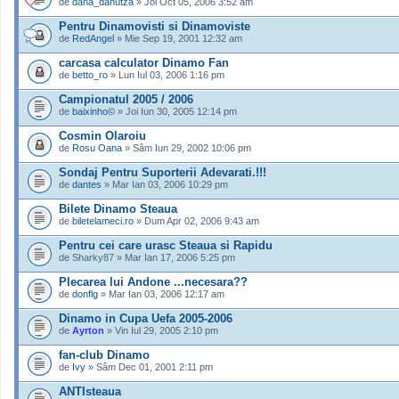
de
dana_danutza
» Joi Oct 05, 2006 3:52 am
Pentru Dinamovisti si Dinamoviste
de
RedAngel
» Mie Sep 19, 2001 12:32 am
carcasa calculator Dinamo Fan
de
betto_ro
» Lun Iul 03, 2006 1:16 pm
Campionatul 2005 / 2006
de
baixinho©
» Joi Iun 30, 2005 12:14 pm
Cosmin Olaroiu
de
Rosu Oana
» Sâm Iun 29, 2002 10:06 pm
Sondaj Pentru Suporterii Adevarati.!!!
de
dantes
» Mar Ian 03, 2006 10:29 pm
Bilete Dinamo Steaua
de
biletelameci.ro
» Dum Apr 02, 2006 9:43 am
Pentru cei care urasc Steaua si Rapidu
de Sharky87 » Mar Ian 17, 2006 5:25 pm
Plecarea lui Andone ...necesara??
de
donflg
» Mar Ian 03, 2006 12:17 am
Dinamo in Cupa Uefa 2005-2006
de
Ayrton
» Vin Iul 29, 2005 2:10 pm
fan-club Dinamo
de
Ivy
» Sâm Dec 01, 2001 2:11 pm
ANTIsteaua