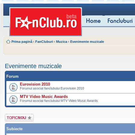
Prima pagină
‹
FanCluburi
‹
Muzica
‹
Evenimente muzicale
Evenimente muzicale
Forum
Eurovision 2010
Forumul asociat fanclubului Eurovision 2010
MTV Video Music Awards
Forumul asociat fanclubului MTV Video Music Awards
Scrie un subiect
nou
Subiecte