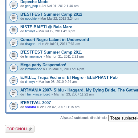
Depeche Mode
de
geo_pop
» Joi Noi 01, 2012 1:40 am
B'ESTFEST Summer Camp 2012
de
noookie
» Mar Mai 22, 2012 3:24 pm
NISTE BAIETI @ Baia Mare
de
timmyt
» Mar Iul 12, 2011 4:18 pm
Concert Negru Latent in Underworld
de
dragos - nl
» Vin Iul 01, 2011 7:31 am
B'ESTFEST Summer Camp 2011
de
lemmonade
» Mar Iun 21, 2011 2:21 pm
Mega party Desperados!
de
lemmonade
» Lun Mai 09, 2011 5:14 pm
E.M.I.L., Trupa Veche si El Negro - ELEPHANT Pub
de
timmyt
» Mar Iun 08, 2010 9:24 am
ARTMANIA 2007- Sibiu - Haggard, My Dying Bride, The Gathe
de
The_FrozenLord
» Mar Ian 23, 2007 11:22 am
B'ESTIVAL 2007
de
shiona
» Vin Feb 02, 2007 11:15 am
Afişează subiectele din ultimele:
Scrie un subiect
nou