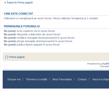
Înapoi la Prima pagină
CINE ESTE CONECTAT
Utilizatorii ce navighează pe acest forum: Niciun utilizator înregistrat şi 1 vizitator
PERMISIUNILE FORUMULUI
Nu puteţi
scrie subiecte noi în acest forum
Nu puteţi
răspunde subiectelor din acest forum
Nu puteţi
modifica mesajele dumneavoastră în acest forum
Nu puteţi
şterge mesajele dumneavoastră în acest forum
Nu puteţi
publica fişiere ataşate în acest forum
Prima pagină
Powered by
phpB
Transla
Despre noi
Termeni si conditii
Best Fanclubber
Contact
Intra in echi