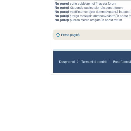
Nu puteţi
scrie subiecte noi în acest forum
Nu puteţi
răspunde subiectelor din acest forum
Nu puteţi
modifica mesajele dumneavoastră în acest
Nu puteţi
şterge mesajele dumneavoastră în acest f
Nu puteţi
publica fişiere ataşate în acest forum
Prima pagină
Despre noi
Termeni si conditii
Best Fanclu