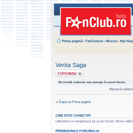
Prima pagină
‹
FanCluburi
‹
Muzica
‹
Hip-Ho
Verita Saga
Scrie un subiect
nou
Nu există subiecte sau mesaje în acest forum.
Afişează subiecte
Înapoi la Prima pagină
CINE ESTE CONECTAT
Utilizatorii ce navighează pe acest forum: Niciun utilizat
PERMISIUNILE FORUMULUI