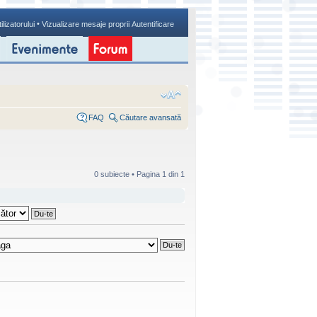
•
ilizatorului
Vizualizare mesaje proprii
Autentificare
FAQ
Căutare avansată
0 subiecte • Pagina
1
din
1