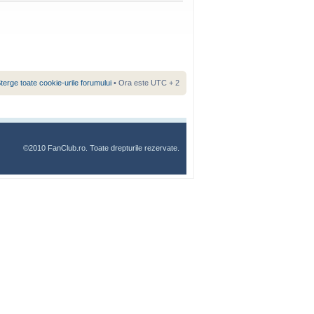
terge toate cookie-urile forumului
• Ora este UTC + 2
©2010 FanClub.ro. Toate drepturile rezervate.