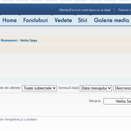
Membri
Fa-ti un cont daca nu ai deja!
Panoul ut
p Romanesc
‹
Verita Saga
le din ultimele:
Sortează după
Mergi la:
or înregistrat şi 1 vizitator