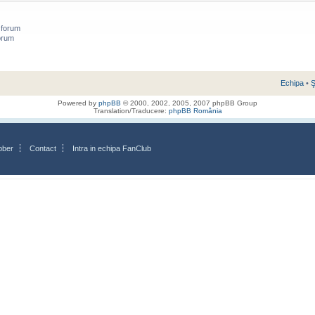
 forum
orum
Echipa
•
Ş
Powered by
phpBB
© 2000, 2002, 2005, 2007 phpBB Group
Translation/Traducere:
phpBB România
bber
Contact
Intra in echipa FanClub