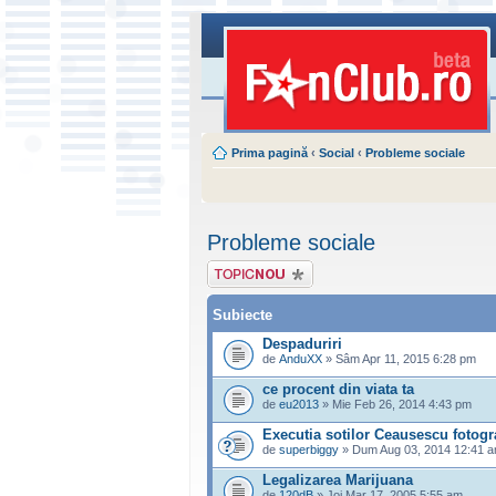
Prima pagină
‹
Social
‹
Probleme sociale
Probleme sociale
Scrie un subiect
nou
Subiecte
Despaduriri
de
AnduXX
» Sâm Apr 11, 2015 6:28 pm
ce procent din viata ta
de
eu2013
» Mie Feb 26, 2014 4:43 pm
Executia sotilor Ceausescu fotogra
de
superbiggy
» Dum Aug 03, 2014 12:41 
Legalizarea Marijuana
de
120dB
» Joi Mar 17, 2005 5:55 am