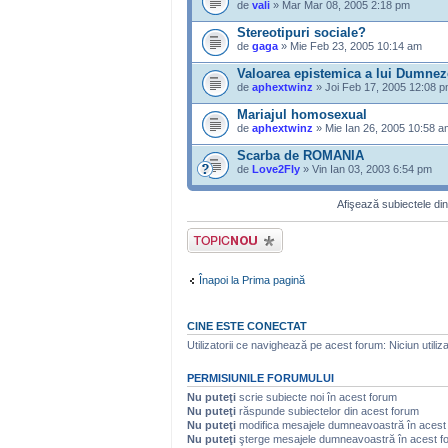
de
vali
» Mar Mar 08, 2005 2:18 pm
Stereotipuri sociale?
de
gaga
» Mie Feb 23, 2005 10:14 am
Valoarea epistemica a lui Dumne
de
aphextwinz
» Joi Feb 17, 2005 12:08 
Mariajul homosexual
de
aphextwinz
» Mie Ian 26, 2005 10:58 a
Scarba de ROMANIA
de
Love2Fly
» Vin Ian 03, 2003 6:54 pm
Afişează subiectele din
Scrie un subiect
nou
Înapoi la Prima pagină
CINE ESTE CONECTAT
Utilizatorii ce navighează pe acest forum: Niciun utilizat
PERMISIUNILE FORUMULUI
Nu puteţi
scrie subiecte noi în acest forum
Nu puteţi
răspunde subiectelor din acest forum
Nu puteţi
modifica mesajele dumneavoastră în acest
Nu puteţi
şterge mesajele dumneavoastră în acest f