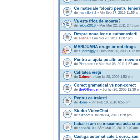
Ce materiale folositi pentru lenjer
de
marinflorin2
» Vin Sep 27, 2013 11:55 a
Va este frica de moarte?
de
raluca2010
» Mar Mar 22, 2011 2:48 pm
Despre noua lege a euthanasierii
de
eliana
» Lun Noi 28, 2011 12:07 pm
MARIJUANA drugs or not drugs
de
superbiggy
» Dum Mar 30, 2003 1:12 a
Pentru ai ajuta pe altii am nevoie 
de
Pierzatorul
» Mar Mai 03, 2011 1:57 am
Calitatea vieţii
de
Daimon
» Lun Iul 20, 2009 1:52 pm
Corect gramatical vs non-corect
de
theOffender
» Joi Ian 20, 2005 12:39 p
Pentru ce traiesti
de
-Beni-
» Vin Feb 19, 2010 6:55 pm
Studio VideoChat
de
elizabet
» Joi Noi 04, 2010 1:28 pm
habar n-am ce inseamna asta si a
de
carla2010
» Sâm Mai 29, 2010 9:40 am
Castiga automat cate 1 euro...sa