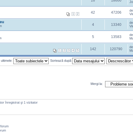
16
18600
Jo
d
42
47206
Vi
1
2
zeu
d
4
13340
pm
Vi
d
5
13583
m
Ma
de
142
120790
Ma
1
2
3
4
5
 ultimele:
Sortează după
Mergi la:
or înregistrat şi 1 vizitator
 forum
orum