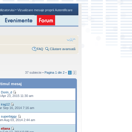
•
ilizatorului
Vizualizare mesaje proprii
Autentificare
FAQ
Căutare avansată
37 subiecte •
Pagina
1
din
2
•
1
2
ltimul mesaj
e
Dorin_d
i Apr 23, 2015 11:30 am
e
irag12
r Sep 16, 2014 7:16 am
e
superbiggy
m Aug 03, 2014 2:44 am
e
eliana