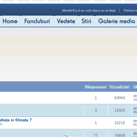
Membri
Fa-ti un cont daca nu ai deja!
Panoul ut
Răspunsuri
Vizualizări
U
d
1
63064
Jo
d
3
13325
Ma
fiata si filmata ?
d
1
10216
am
Du
d
77
76859