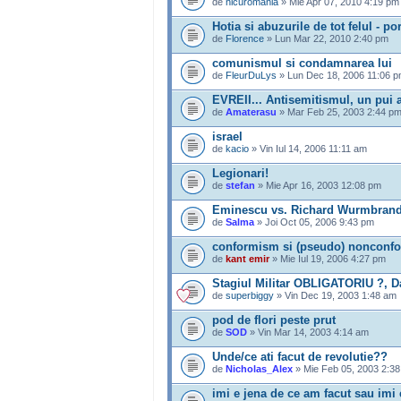
de
nicuromania
» Mie Apr 07, 2010 4:19 pm
Hotia si abuzurile de tot felul - p
de
Florence
» Lun Mar 22, 2010 2:40 pm
comunismul si condamnarea lui
de
FleurDuLys
» Lun Dec 18, 2006 11:06 
EVREII... Antisemitismul, un pui a
de
Amaterasu
» Mar Feb 25, 2003 2:44 p
israel
de
kacio
» Vin Iul 14, 2006 11:11 am
Legionari!
de
stefan
» Mie Apr 16, 2003 12:08 pm
Eminescu vs. Richard Wurmbran
de
Salma
» Joi Oct 05, 2006 9:43 pm
conformism si (pseudo) nonconfo
de
kant emir
» Mie Iul 19, 2006 4:27 pm
Stagiul Militar OBLIGATORIU ?, D
de
superbiggy
» Vin Dec 19, 2003 1:48 am
pod de flori peste prut
de
SOD
» Vin Mar 14, 2003 4:14 am
Unde/ce ati facut de revolutie??
de
Nicholas_Alex
» Mie Feb 05, 2003 2:3
imi e jena de ce am facut sau imi 