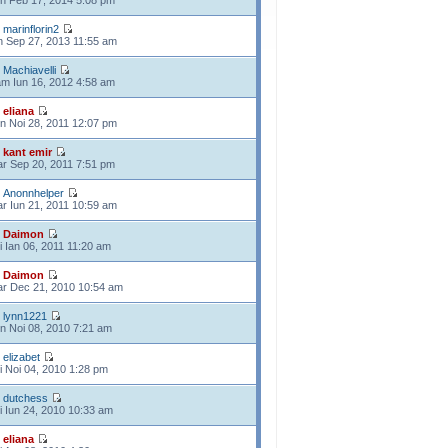
n Feb 17, 2014 5:08 pm
e
marinflorin2
n Sep 27, 2013 11:55 am
e
Machiavelli
m Iun 16, 2012 4:58 am
e
eliana
n Noi 28, 2011 12:07 pm
e
kant emir
r Sep 20, 2011 7:51 pm
e
Anonnhelper
r Iun 21, 2011 10:59 am
e
Daimon
i Ian 06, 2011 11:20 am
e
Daimon
r Dec 21, 2010 10:54 am
e
lynn1221
n Noi 08, 2010 7:21 am
e
elizabet
i Noi 04, 2010 1:28 pm
e
dutchess
i Iun 24, 2010 10:33 am
e
eliana