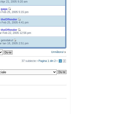
i Apr 21, 2005 9:20 am
e
gaga
n Feb 25, 2005 5:15 pm
e
theOffender
n Feb 25, 2005 4:41 pm
e
theOffender
r Feb 22, 2005 12:56 pm
 getodakul
r Ian 18, 2005 2:51 pm
Următorul
37 subiecte •
Pagina
1
din
2
•
1
2