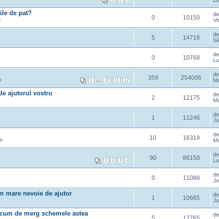
Lu
1
2
3
iile de pat?
d
0
10150
m
Vi
d
5
14716
Sâ
d
0
10768
Lu
d
359
254006
m
...
Ma
1
10
11
12
de ajutorul vostru
d
2
12175
Ma
d
1
11246
Jo
d
10
16319
m
Ma
d
90
86150
Lu
1
2
3
4
d
0
11088
Jo
m mare nevoie de ajutor
d
1
10665
Jo
u cum de merg schemele astea
d
5
12765