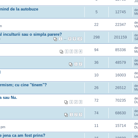
Jo
ornind de la autobuze
d
5
12745
Mi
d
22
22347
pm
Vi
l inculturii sau o simpla parere?
d
298
201159
m
...
Sâ
1
8
9
10
d
94
85336
Ma
1
2
3
4
d
36
48579
Mi
1
2
d
d
10
16003
Lu
rmism; cu cine "tinem"?
d
26
26512
Ma
a sau Nu.
d
72
70235
Du
1
2
3
d
74
68630
Lu
1
2
3
d
11
15714
8 pm
Du
e jena ca am fost prins?
d