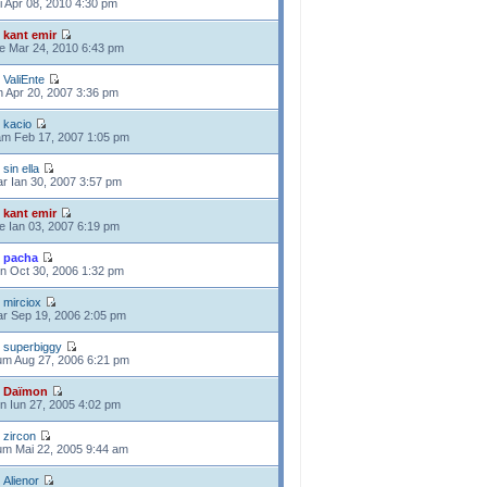
i Apr 08, 2010 4:30 pm
e
kant emir
e Mar 24, 2010 6:43 pm
e
ValiEnte
n Apr 20, 2007 3:36 pm
e
kacio
m Feb 17, 2007 1:05 pm
e
sin ella
r Ian 30, 2007 3:57 pm
e
kant emir
e Ian 03, 2007 6:19 pm
e
pacha
n Oct 30, 2006 1:32 pm
e
mirciox
r Sep 19, 2006 2:05 pm
e
superbiggy
m Aug 27, 2006 6:21 pm
e
Daïmon
n Iun 27, 2005 4:02 pm
e
zircon
m Mai 22, 2005 9:44 am
e
Alienor