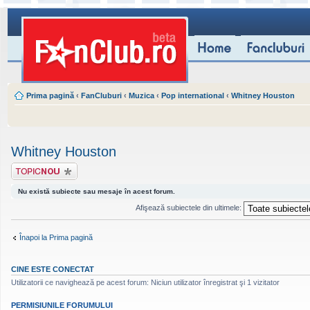
Prima pagină
‹
FanCluburi
‹
Muzica
‹
Pop international
‹
Whitney Houston
Whitney Houston
Scrie un subiect
nou
Nu există subiecte sau mesaje în acest forum.
Afişează subiectele din ultimele:
Înapoi la Prima pagină
CINE ESTE CONECTAT
Utilizatorii ce navighează pe acest forum: Niciun utilizator înregistrat şi 1 vizitator
PERMISIUNILE FORUMULUI