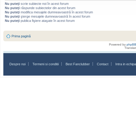
Nu puteţi
scrie subiecte noi în acest forum
Nu puteţi
răspunde subiectelor din acest forum
Nu puteţi
modifica mesajele dumneavoastră în acest forum
Nu puteţi
şterge mesajele dumneavoastră în acest forum
Nu puteţi
publica fişiere ataşate în acest forum
Prima pagină
Powered by
phpB
Transla
Despre noi
Termeni si conditii
Best Fanclubber
Contact
Intra in echi