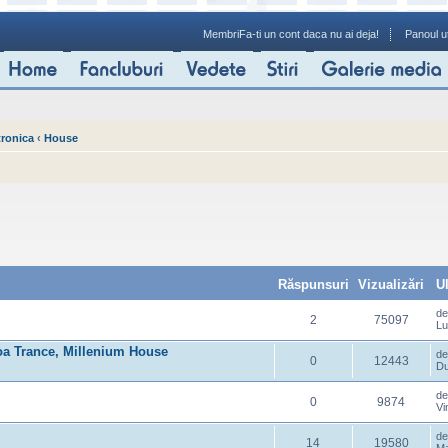
Membri
Fa-ti un cont daca nu ai deja!
Panoul ut
tronica
‹
House
Răspunsuri
Vizualizări
U
d
2
75097
Lu
Goa Trance, Millenium House
d
0
12443
Du
d
0
9874
Vi
d
14
19580