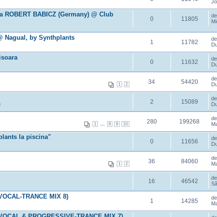
Jo
ta ROBERT BABICZ (Germany) @ Club
d
0
11805
Mi
 @ Nagual, by Synthplants
d
1
11782
Du
isoara
d
0
11632
Du
d
34
54420
Du
1
2
d
2
15089
m
Du
d
280
199268
...
Ma
1
8
9
10
ants la piscina"
d
0
11656
Du
d
36
84060
Ma
1
2
d
16
46542
Sâ
.VOCAL-TRANCE MIX 8)
d
1
14285
Ma
a.VOCAL & PROGRESSIVE-TRANCE MIX 7)