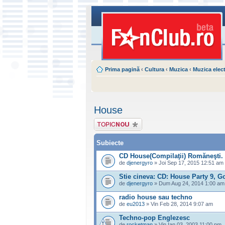
Prima pagină
‹
Cultura
‹
Muzica
‹
Muzica elec
House
Scrie un subiect
nou
Subiecte
CD House(Compilaţii) Romăneşti.
de
djenergyro
» Joi Sep 17, 2015 12:51 am
Stie cineva: CD: House Party 9, 
de
djenergyro
» Dum Aug 24, 2014 1:00 am
radio house sau techno
de
eu2013
» Vin Feb 28, 2014 9:07 am
Techno-pop Englezesc
de
rocketman
» Vin Ian 03, 2003 11:00 pm