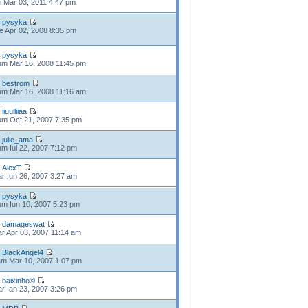
i Mar 03, 2011 4:47 pm
e
pysyka
e Apr 02, 2008 8:35 pm
e
pysyka
m Mar 16, 2008 11:45 pm
e
bestrom
m Mar 16, 2008 11:16 am
e
iiuulliiaa
m Oct 21, 2007 7:35 pm
e
julie_ama
m Iul 22, 2007 7:12 pm
e
AlexT
r Iun 26, 2007 3:27 am
e
pysyka
m Iun 10, 2007 5:23 pm
e
damageswat
r Apr 03, 2007 11:14 am
e
BlackAngel4
m Mar 10, 2007 1:07 pm
e
baixinho©
r Ian 23, 2007 3:26 pm