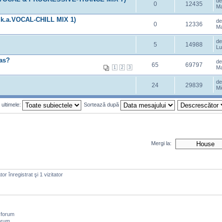
d
0
12435
Ma
k.a.VOCAL-CHILL MIX 1)
d
0
12336
Ma
d
5
14988
Lu
bas?
d
65
69797
Ma
1
2
3
d
24
29839
Mi
 ultimele:
Sortează după
Mergi la:
or înregistrat şi 1 vizitator
 forum
orum