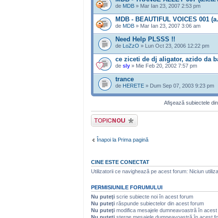
de
MDB
» Mar Ian 23, 2007 2:53 pm
MDB - BEAUTIFUL VOICES 001 (a.
de
MDB
» Mar Ian 23, 2007 3:06 am
Need Help PLSSS !!
de
LoZzO
» Lun Oct 23, 2006 12:22 pm
ce ziceti de dj aligator, azido da 
de
sly
» Mie Feb 20, 2002 7:57 pm
trance
de
HERETE
» Dum Sep 07, 2003 9:23 pm
Afişează subiectele din
Scrie un subiect
nou
Înapoi la Prima pagină
CINE ESTE CONECTAT
Utilizatorii ce navighează pe acest forum: Niciun utilizat
PERMISIUNILE FORUMULUI
Nu puteţi
scrie subiecte noi în acest forum
Nu puteţi
răspunde subiectelor din acest forum
Nu puteţi
modifica mesajele dumneavoastră în acest
Nu puteţi
şterge mesajele dumneavoastră în acest f