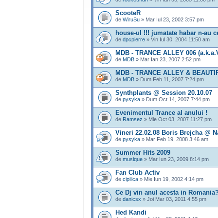
ScooteR
de
WiruSu
» Mar Iul 23, 2002 3:57 pm
house-ul !!! jumatate habar n-au c
de
dpcpierre
» Vin Iul 30, 2004 11:50 am
MDB - TRANCE ALLEY 006 (a.k.
de
MDB
» Mar Ian 23, 2007 2:52 pm
MDB - TRANCE ALLEY & BEAUTIFU
de
MDB
» Dum Feb 11, 2007 7:24 pm
Synthplants @ Session 20.10.07
de
pysyka
» Dum Oct 14, 2007 7:44 pm
Evenimentul Trance al anului !
de
Ramsez
» Mie Oct 03, 2007 11:27 pm
Vineri 22.02.08 Boris Brejcha @ N
de
pysyka
» Mar Feb 19, 2008 3:46 am
Summer Hits 2009
de
musique
» Mar Iun 23, 2009 8:14 pm
Fan Club Activ
de
cipilica
» Mie Iun 19, 2002 4:14 pm
Ce Dj vin anul acesta in Romania
de
danicsx
» Joi Mar 03, 2011 4:55 pm
Hed Kandi