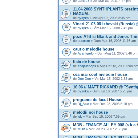
de
danicsx
» Joi Mar 03, 2011 4:47 pm
11.04.2008 SYNTHPLANTS prezin
NAGUAL
de
pysyka
» Mie Apr 02, 2008 8:35 pm
Vineri 21.03.08 Izhevski (Russia)
de
pysyka
» Sâm Mar 15, 2008 7:43 pm
poze ATB si Blank and Jones Tim
de
bestrom
» Dum Mar 16, 2008 11:16 am
caut o melodie house
de
AvantgarD
» Dum Aug 11, 2002 3:46 pm
lista de house
de
snap3snaps
» Mie Oct 18, 2006 5:08 p
cea mai cool melodie house
de
Dee Dee
» Vin Mar 15, 2002 1:33 am
16.06 // MATT RICKARD @ "Synthpl
de
pysyka
» Dum Iun 10, 2007 5:23 pm
programe de facut House
de
Dj_Blue
» Mar Dec 23, 2003 5:18 pm
melodii noi house
de
lgk
» Mar Sep 19, 2006 7:59 pm
MDB - TRANCE ALLEY 008 (a.k.a
de
MDB
» Mar Ian 23, 2007 2:53 pm
MDB - TRANCE ALLEY 007 (a.k.