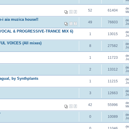
Ma
d
52
61404
Mi
1
2
e-i aia muzica house!!
d
49
76603
Jo
1
2
a.VOCAL & PROGRESSIVE-TRANCE MIX 6)
d
1
13015
Jo
L VOICES (All mixes)
d
8
27582
Jo
d
1
11723
Jo
d
2
13312
Jo
agual, by Synthplants
d
1
11215
Jo
d
3
12663
Jo
d
42
55996
Mi
1
2
?
d
0
10089
Jo
d
0
11046