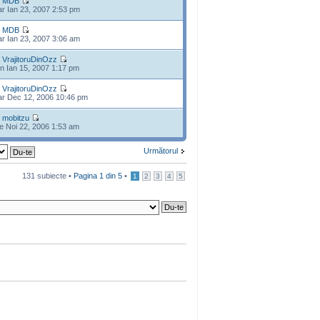
e
MDB
r Ian 23, 2007 2:53 pm
e
MDB
r Ian 23, 2007 3:06 am
e
VrajitoruDinOzz
n Ian 15, 2007 1:17 pm
e
VrajitoruDinOzz
r Dec 12, 2006 10:46 pm
e
mobitzu
e Noi 22, 2006 1:53 am
Următorul
131 subiecte •
Pagina
1
din
5
•
1
2
3
4
5