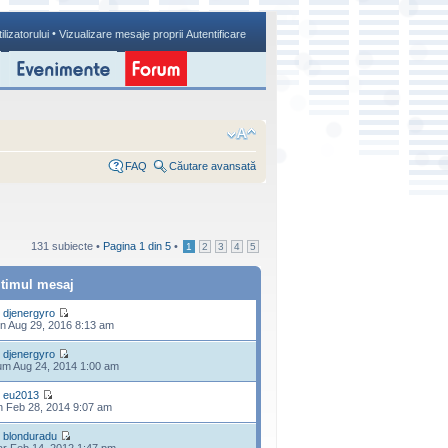
•
ilizatorului
Vizualizare mesaje proprii
Autentificare
FAQ
Căutare avansată
131 subiecte •
Pagina
1
din
5
•
1
2
3
4
5
ltimul mesaj
e
djenergyro
n Aug 29, 2016 8:13 am
e
djenergyro
m Aug 24, 2014 1:00 am
e
eu2013
n Feb 28, 2014 9:07 am
e
blonduradu