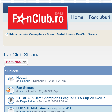
Prima pagină
‹
Ce ne place
‹
Sport
‹
Fotbal Intern
‹
FanClub Steaua
FanClub Steaua
Scrie un subiect
nou
Subiecte
Noutati
de
lucianus
» Dum Aug 11, 2002 1:25 am
Fan Steaua
de
inco
» Lun Dec 29, 2003 9:55 pm
STEAUA in Uefa Champions League/UEFA Cup 2006-2007
de
Eagle Raider
» Joi Iun 22, 2006 9:58 am
HUB STEAUA: steaua.no-ip.info:411
de
IceAngel
» Joi Dec 14, 2006 4:07 pm