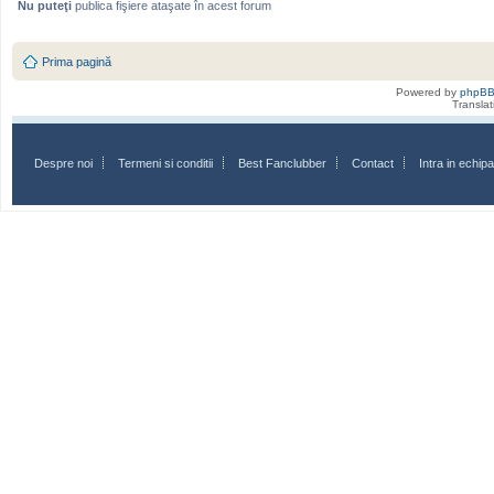
Nu puteţi
publica fişiere ataşate în acest forum
Prima pagină
Powered by
phpB
Transla
Despre noi
Termeni si conditii
Best Fanclubber
Contact
Intra in echi