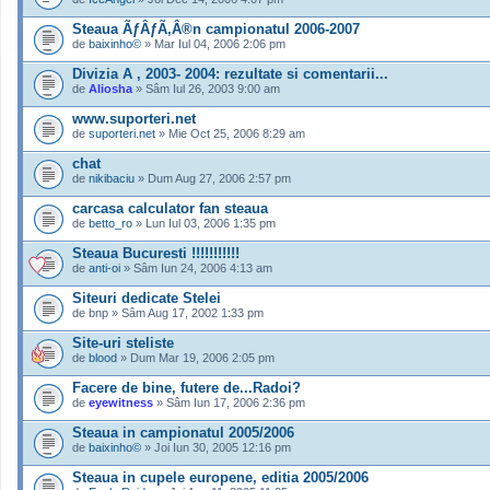
Steaua ÃƒÂƒÃ‚Â®n campionatul 2006-2007
de
baixinho©
» Mar Iul 04, 2006 2:06 pm
Divizia A , 2003- 2004: rezultate si comentarii...
de
Aliosha
» Sâm Iul 26, 2003 9:00 am
www.suporteri.net
de
suporteri.net
» Mie Oct 25, 2006 8:29 am
chat
de
nikibaciu
» Dum Aug 27, 2006 2:57 pm
carcasa calculator fan steaua
de
betto_ro
» Lun Iul 03, 2006 1:35 pm
Steaua Bucuresti !!!!!!!!!!!
de
anti-oi
» Sâm Iun 24, 2006 4:13 am
Siteuri dedicate Stelei
de bnp » Sâm Aug 17, 2002 1:33 pm
Site-uri steliste
de
blood
» Dum Mar 19, 2006 2:05 pm
Facere de bine, futere de...Radoi?
de
eyewitness
» Sâm Iun 17, 2006 2:36 pm
Steaua in campionatul 2005/2006
de
baixinho©
» Joi Iun 30, 2005 12:16 pm
Steaua in cupele europene, editia 2005/2006