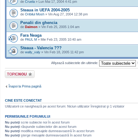
de
Cruela
» Lun Mai 17, 2004 4:41 pm
Steaua in UEFA 2004-2005
de
Oribilul Mosh
» Vin Aug 27, 2004 12:38 pm
Penalii din ghencia
de
Daïmon
» Vin Feb 25, 2005 1:04 am
Fara Neaga
de
PAUL M
» Mie Feb 23, 2005 10:40 am
Steaua - Valencia ???
de
wally_valy
» Vin Feb 18, 2005 11:42 pm
Afişează subiectele din ultimele:
Scrie un subiect
nou
Înapoi la Prima pagină
CINE ESTE CONECTAT
Utilizatorii ce navighează pe acest forum: Niciun utilizator înregistrat şi 1 vizitator
PERMISIUNILE FORUMULUI
Nu puteţi
scrie subiecte noi în acest forum
Nu puteţi
răspunde subiectelor din acest forum
Nu puteţi
modifica mesajele dumneavoastră în acest forum
Nu puteţi
şterge mesajele dumneavoastră în acest forum