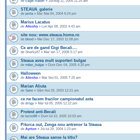
de
Eagle Raider
» Joi Aug 11, 2005 11:25 am
STEAUA_galerie
de
porta
» Mar Mai 04, 2004 9:24 pm
Marius Lacatus
de
Aliosha
» Lun Apr 08, 2002 4:43 am
site nou: www.steaua.home.ro
de
blood
» Mie Dec 17, 2003 11:08 pm
Ce are de gand Gigi Becali....
de Sharky87 » Mar Ian 17, 2006 5:17 pm
Steaua avea mult suporteri bulgar
de
milan_bulgar
» Dum Dec 04, 2005 4:20 pm
Halloween
de
Aliosha
» Mar Noi 01, 2005 7:25 am
Marian Aliuta
de
Sano
» Sâm Noi 29, 2003 12:21 am
ce ne facem frazilor campionatul asta
de
drogy
» Mar Iul 05, 2005 12:22 pm
Protest anti-Becali
de
lucno88
» Dum Iul 10, 2005 10:03 am
Piturca out, Zenga nou antrenor la Steaua
de
Ayrton
» Joi Iul 29, 2004 1:23 pm
Mai are Steaua sanse la titlu?