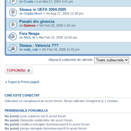
de
Cruela
» Lun Mai 17, 2004 4:41 pm
Steaua in UEFA 2004-2005
de
Oribilul Mosh
» Vin Aug 27, 2004 12:38 pm
Penalii din ghencia
de
Daïmon
» Vin Feb 25, 2005 1:04 am
Fara Neaga
de
PAUL M
» Mie Feb 23, 2005 10:40 am
Steaua - Valencia ???
de
wally_valy
» Vin Feb 18, 2005 11:42 pm
Afişează subiectele din ultimele:
Scrie un subiect
nou
Înapoi la Prima pagină
CINE ESTE CONECTAT
Utilizatorii ce navighează pe acest forum: Niciun utilizator înregistrat şi 1 vizitator
PERMISIUNILE FORUMULUI
Nu puteţi
scrie subiecte noi în acest forum
Nu puteţi
răspunde subiectelor din acest forum
Nu puteţi
modifica mesajele dumneavoastră în acest forum
Nu puteţi
şterge mesajele dumneavoastră în acest forum