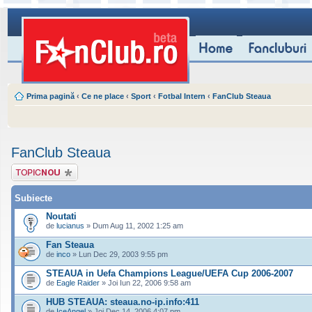
Prima pagină
‹
Ce ne place
‹
Sport
‹
Fotbal Intern
‹
FanClub Steaua
FanClub Steaua
Scrie un subiect
nou
Subiecte
Noutati
de
lucianus
» Dum Aug 11, 2002 1:25 am
Fan Steaua
de
inco
» Lun Dec 29, 2003 9:55 pm
STEAUA in Uefa Champions League/UEFA Cup 2006-2007
de
Eagle Raider
» Joi Iun 22, 2006 9:58 am
HUB STEAUA: steaua.no-ip.info:411
de
IceAngel
» Joi Dec 14, 2006 4:07 pm