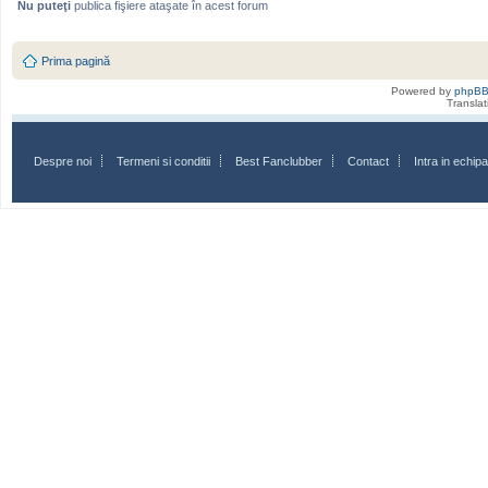
Nu puteţi
publica fişiere ataşate în acest forum
Prima pagină
Powered by
phpB
Transla
Despre noi
Termeni si conditii
Best Fanclubber
Contact
Intra in echi