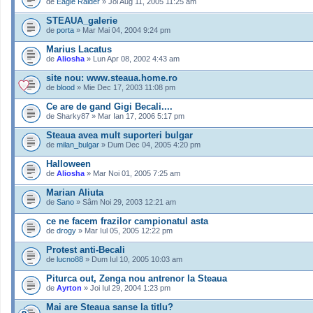
de
Eagle Raider
» Joi Aug 11, 2005 11:25 am
STEAUA_galerie
de
porta
» Mar Mai 04, 2004 9:24 pm
Marius Lacatus
de
Aliosha
» Lun Apr 08, 2002 4:43 am
site nou: www.steaua.home.ro
de
blood
» Mie Dec 17, 2003 11:08 pm
Ce are de gand Gigi Becali....
de Sharky87 » Mar Ian 17, 2006 5:17 pm
Steaua avea mult suporteri bulgar
de
milan_bulgar
» Dum Dec 04, 2005 4:20 pm
Halloween
de
Aliosha
» Mar Noi 01, 2005 7:25 am
Marian Aliuta
de
Sano
» Sâm Noi 29, 2003 12:21 am
ce ne facem frazilor campionatul asta
de
drogy
» Mar Iul 05, 2005 12:22 pm
Protest anti-Becali
de
lucno88
» Dum Iul 10, 2005 10:03 am
Piturca out, Zenga nou antrenor la Steaua
de
Ayrton
» Joi Iul 29, 2004 1:23 pm
Mai are Steaua sanse la titlu?