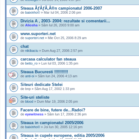
Steaua ÃƒÂƒÃ‚Â®n campionatul 2006-2007
de
baixinho©
» Mar Iul 04, 2006 2:06 pm
Divizia A , 2003- 2004: rezultate si comentarii...
de
Aliosha
» Sâm Iul 26, 2003 9:00 am
www.suporteri.net
de
suporteri.net
» Mie Oct 25, 2006 8:29 am
chat
de
nikibaciu
» Dum Aug 27, 2006 2:57 pm
carcasa calculator fan steaua
de
betto_ro
» Lun Iul 03, 2006 1:35 pm
Steaua Bucuresti !!!!!!!!!!!
de
anti-oi
» Sâm Iun 24, 2006 4:13 am
Siteuri dedicate Stelei
de bnp » Sâm Aug 17, 2002 1:33 pm
Site-uri steliste
de
blood
» Dum Mar 19, 2006 2:05 pm
Facere de bine, futere de...Radoi?
de
eyewitness
» Sâm Iun 17, 2006 2:36 pm
Steaua in campionatul 2005/2006
de
baixinho©
» Joi Iun 30, 2005 12:16 pm
Steaua in cupele europene, editia 2005/2006