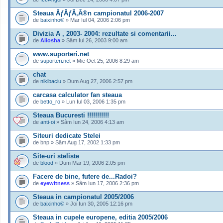
Steaua ÃƒÂƒÃ‚Â®n campionatul 2006-2007
de
baixinho©
» Mar Iul 04, 2006 2:06 pm
Divizia A , 2003- 2004: rezultate si comentarii...
de
Aliosha
» Sâm Iul 26, 2003 9:00 am
www.suporteri.net
de
suporteri.net
» Mie Oct 25, 2006 8:29 am
chat
de
nikibaciu
» Dum Aug 27, 2006 2:57 pm
carcasa calculator fan steaua
de
betto_ro
» Lun Iul 03, 2006 1:35 pm
Steaua Bucuresti !!!!!!!!!!!
de
anti-oi
» Sâm Iun 24, 2006 4:13 am
Siteuri dedicate Stelei
de bnp » Sâm Aug 17, 2002 1:33 pm
Site-uri steliste
de
blood
» Dum Mar 19, 2006 2:05 pm
Facere de bine, futere de...Radoi?
de
eyewitness
» Sâm Iun 17, 2006 2:36 pm
Steaua in campionatul 2005/2006
de
baixinho©
» Joi Iun 30, 2005 12:16 pm
Steaua in cupele europene, editia 2005/2006