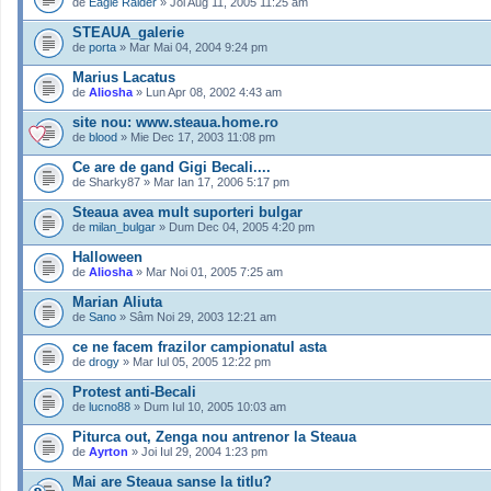
de
Eagle Raider
» Joi Aug 11, 2005 11:25 am
STEAUA_galerie
de
porta
» Mar Mai 04, 2004 9:24 pm
Marius Lacatus
de
Aliosha
» Lun Apr 08, 2002 4:43 am
site nou: www.steaua.home.ro
de
blood
» Mie Dec 17, 2003 11:08 pm
Ce are de gand Gigi Becali....
de Sharky87 » Mar Ian 17, 2006 5:17 pm
Steaua avea mult suporteri bulgar
de
milan_bulgar
» Dum Dec 04, 2005 4:20 pm
Halloween
de
Aliosha
» Mar Noi 01, 2005 7:25 am
Marian Aliuta
de
Sano
» Sâm Noi 29, 2003 12:21 am
ce ne facem frazilor campionatul asta
de
drogy
» Mar Iul 05, 2005 12:22 pm
Protest anti-Becali
de
lucno88
» Dum Iul 10, 2005 10:03 am
Piturca out, Zenga nou antrenor la Steaua
de
Ayrton
» Joi Iul 29, 2004 1:23 pm
Mai are Steaua sanse la titlu?