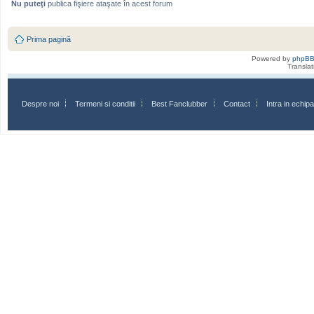
Nu puteţi
publica fişiere ataşate în acest forum
Prima pagină
Powered by
phpB
Transla
Despre noi
Termeni si conditii
Best Fanclubber
Contact
Intra in echi