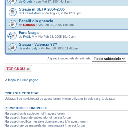
de
Cruela
» Lun Mai 17, 2004 4:41 pm
Steaua in UEFA 2004-2005
de
Oribilul Mosh
» Vin Aug 27, 2004 12:38 pm
Penalii din ghencia
de
Daïmon
» Vin Feb 25, 2005 1:04 am
Fara Neaga
de
PAUL M
» Mie Feb 23, 2005 10:40 am
Steaua - Valencia ???
de
wally_valy
» Vin Feb 18, 2005 11:42 pm
Afişează subiectele din ultimele:
Scrie un subiect
nou
Înapoi la Prima pagină
CINE ESTE CONECTAT
Utilizatorii ce navighează pe acest forum: Niciun utilizator înregistrat şi 1 vizitator
PERMISIUNILE FORUMULUI
Nu puteţi
scrie subiecte noi în acest forum
Nu puteţi
răspunde subiectelor din acest forum
Nu puteţi
modifica mesajele dumneavoastră în acest forum
Nu puteţi
şterge mesajele dumneavoastră în acest forum