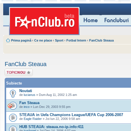
Prima pagină
‹
Ce ne place
‹
Sport
‹
Fotbal Intern
‹
FanClub Steaua
FanClub Steaua
Scrie un subiect
nou
Subiecte
Noutati
de
lucianus
» Dum Aug 11, 2002 1:25 am
Fan Steaua
de
inco
» Lun Dec 29, 2003 9:55 pm
STEAUA in Uefa Champions League/UEFA Cup 2006-2007
de
Eagle Raider
» Joi Iun 22, 2006 9:58 am
HUB STEAUA: steaua.no-ip.info:411
de
IceAngel
» Joi Dec 14, 2006 4:07 pm