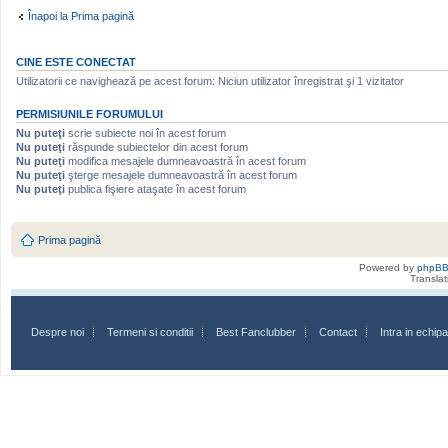
Înapoi la Prima pagină
CINE ESTE CONECTAT
Utilizatorii ce navighează pe acest forum: Niciun utilizator înregistrat şi 1 vizitator
PERMISIUNILE FORUMULUI
Nu puteţi
scrie subiecte noi în acest forum
Nu puteţi
răspunde subiectelor din acest forum
Nu puteţi
modifica mesajele dumneavoastră în acest forum
Nu puteţi
şterge mesajele dumneavoastră în acest forum
Nu puteţi
publica fişiere ataşate în acest forum
Prima pagină
Powered by
phpB
Transla
Despre noi
Termeni si conditii
Best Fanclubber
Contact
Intra in echi