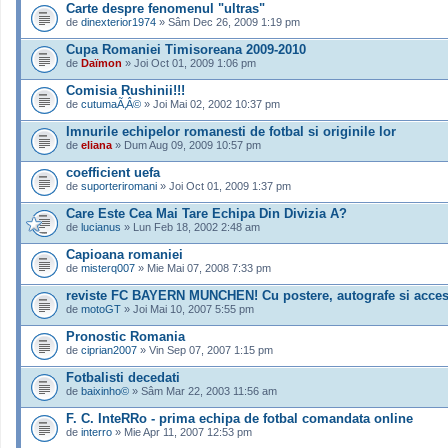
Carte despre fenomenul "ultras"
de
dinexterior1974
» Sâm Dec 26, 2009 1:19 pm
Cupa Romaniei Timisoreana 2009-2010
de
Daïmon
» Joi Oct 01, 2009 1:06 pm
Comisia Rushinii!!!
de
cutumaÃ‚Â©
» Joi Mai 02, 2002 10:37 pm
Imnurile echipelor romanesti de fotbal si originile lor
de
eliana
» Dum Aug 09, 2009 10:57 pm
coefficient uefa
de
suporteriromani
» Joi Oct 01, 2009 1:37 pm
Care Este Cea Mai Tare Echipa Din Divizia A?
de
lucianus
» Lun Feb 18, 2002 2:48 am
Capioana romaniei
de
misterq007
» Mie Mai 07, 2008 7:33 pm
reviste FC BAYERN MUNCHEN! Cu postere, autografe si acces
de
motoGT
» Joi Mai 10, 2007 5:55 pm
Pronostic Romania
de
ciprian2007
» Vin Sep 07, 2007 1:15 pm
Fotbalisti decedati
de
baixinho©
» Sâm Mar 22, 2003 11:56 am
F. C. InteRRo - prima echipa de fotbal comandata online
de
interro
» Mie Apr 11, 2007 12:53 pm