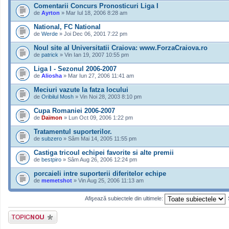
Comentarii Concurs Pronosticuri Liga I
de
Ayrton
» Mar Iul 18, 2006 8:28 am
National, FC National
de
Werde
» Joi Dec 06, 2001 7:22 pm
Noul site al Universitatii Craiova: www.ForzaCraiova.ro
de
patrick
» Vin Ian 19, 2007 10:55 pm
Liga I - Sezonul 2006-2007
de
Aliosha
» Mar Iun 27, 2006 11:41 am
Meciuri vazute la fatza locului
de
Oribilul Mosh
» Vin Noi 28, 2003 8:10 pm
Cupa Romaniei 2006-2007
de
Daïmon
» Lun Oct 09, 2006 1:22 pm
Tratamentul suporterilor.
de
subzero
» Sâm Mai 14, 2005 11:55 pm
Castiga tricoul echipei favorite si alte premii
de
bestpiro
» Sâm Aug 26, 2006 12:24 pm
porcaieli intre suporterii diferitelor echipe
de
memetshot
» Vin Aug 25, 2006 11:13 am
Afişează subiectele din ultimele:
Scrie un subiect
nou