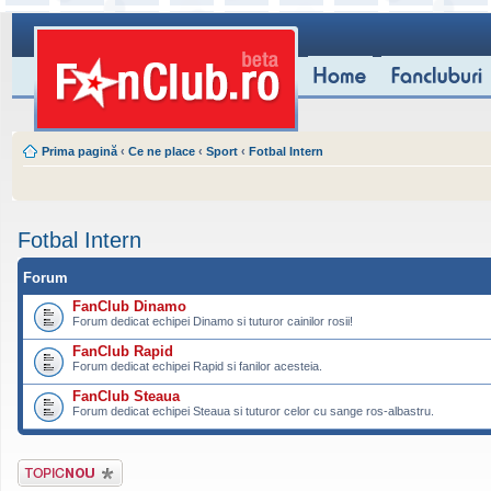
Prima pagină
‹
Ce ne place
‹
Sport
‹
Fotbal Intern
Fotbal Intern
Forum
FanClub Dinamo
Forum dedicat echipei Dinamo si tuturor cainilor rosii!
FanClub Rapid
Forum dedicat echipei Rapid si fanilor acesteia.
FanClub Steaua
Forum dedicat echipei Steaua si tuturor celor cu sange ros-albastru.
Scrie un subiect
nou