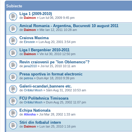
Subiecte
Liga 1 (2009-2010)
de
Daïmon
» Lun Iul 06, 2009 9:45 pm
Amical Romania - Argentina, Bucuresti 10 august 2011
de
Daimon
» Mie Ian 12, 2011 10:28 am
Craiova Maxima
de
Einstein
» Lun Aug 20, 2001 3:54 pm
Liga I Bergenbier 2010-2011
de
Daimon
» Vin Iul 30, 2010 12:50 pm
Revin craiovenii pe "Ion Oblemenco"?
de
jana2010
» Joi Iul 15, 2010 10:11 am
Presa sportiva in format electronic
de
petrea
» Dum Apr 18, 2010 9:39 pm
Galerii-scandari,bannere etc.
de
Oribilul Mosh
» Sâm Aug 31, 2002 10:53 am
FCU Politehnica Timisoara
de
Oribilul Mosh
» Dum Aug 25, 2002 11:07 pm
Echipa Nationala
de
Aliosha
» Joi Mar 28, 2002 1:33 am
Stiri din fotbalul intern
de
Daïmon
» Lun Ian 25, 2010 1:16 pm