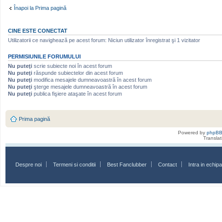
Înapoi la Prima pagină
CINE ESTE CONECTAT
Utilizatorii ce navighează pe acest forum: Niciun utilizator înregistrat şi 1 vizitator
PERMISIUNILE FORUMULUI
Nu puteţi
scrie subiecte noi în acest forum
Nu puteţi
răspunde subiectelor din acest forum
Nu puteţi
modifica mesajele dumneavoastră în acest forum
Nu puteţi
şterge mesajele dumneavoastră în acest forum
Nu puteţi
publica fişiere ataşate în acest forum
Prima pagină
Powered by
phpB
Transla
Despre noi
Termeni si conditii
Best Fanclubber
Contact
Intra in echi