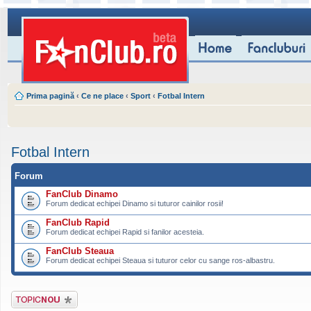
Prima pagină
‹
Ce ne place
‹
Sport
‹
Fotbal Intern
Fotbal Intern
Forum
FanClub Dinamo
Forum dedicat echipei Dinamo si tuturor cainilor rosii!
FanClub Rapid
Forum dedicat echipei Rapid si fanilor acesteia.
FanClub Steaua
Forum dedicat echipei Steaua si tuturor celor cu sange ros-albastru.
Scrie un subiect
nou