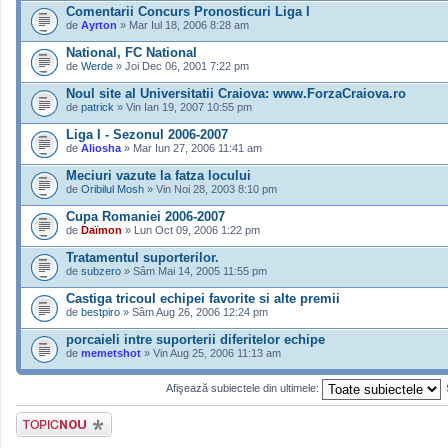
Comentarii Concurs Pronosticuri Liga I
de
Ayrton
» Mar Iul 18, 2006 8:28 am
National, FC National
de
Werde
» Joi Dec 06, 2001 7:22 pm
Noul site al Universitatii Craiova: www.ForzaCraiova.ro
de
patrick
» Vin Ian 19, 2007 10:55 pm
Liga I - Sezonul 2006-2007
de
Aliosha
» Mar Iun 27, 2006 11:41 am
Meciuri vazute la fatza locului
de
Oribilul Mosh
» Vin Noi 28, 2003 8:10 pm
Cupa Romaniei 2006-2007
de
Daïmon
» Lun Oct 09, 2006 1:22 pm
Tratamentul suporterilor.
de
subzero
» Sâm Mai 14, 2005 11:55 pm
Castiga tricoul echipei favorite si alte premii
de
bestpiro
» Sâm Aug 26, 2006 12:24 pm
porcaieli intre suporterii diferitelor echipe
de
memetshot
» Vin Aug 25, 2006 11:13 am
Afişează subiectele din ultimele:
Scrie un subiect
nou