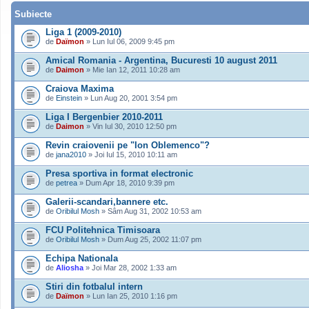
Subiecte
Liga 1 (2009-2010)
de
Daïmon
» Lun Iul 06, 2009 9:45 pm
Amical Romania - Argentina, Bucuresti 10 august 2011
de
Daimon
» Mie Ian 12, 2011 10:28 am
Craiova Maxima
de
Einstein
» Lun Aug 20, 2001 3:54 pm
Liga I Bergenbier 2010-2011
de
Daimon
» Vin Iul 30, 2010 12:50 pm
Revin craiovenii pe "Ion Oblemenco"?
de
jana2010
» Joi Iul 15, 2010 10:11 am
Presa sportiva in format electronic
de
petrea
» Dum Apr 18, 2010 9:39 pm
Galerii-scandari,bannere etc.
de
Oribilul Mosh
» Sâm Aug 31, 2002 10:53 am
FCU Politehnica Timisoara
de
Oribilul Mosh
» Dum Aug 25, 2002 11:07 pm
Echipa Nationala
de
Aliosha
» Joi Mar 28, 2002 1:33 am
Stiri din fotbalul intern
de
Daïmon
» Lun Ian 25, 2010 1:16 pm