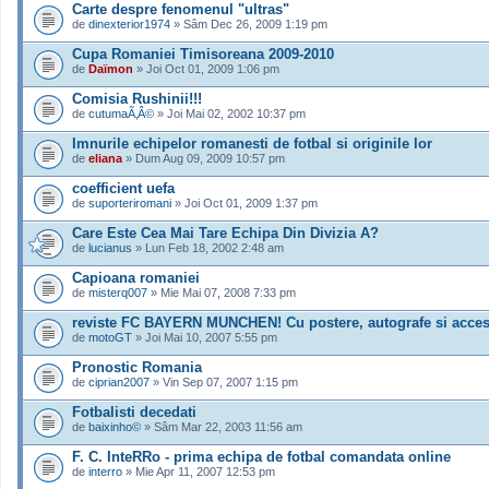
Carte despre fenomenul "ultras"
de
dinexterior1974
» Sâm Dec 26, 2009 1:19 pm
Cupa Romaniei Timisoreana 2009-2010
de
Daïmon
» Joi Oct 01, 2009 1:06 pm
Comisia Rushinii!!!
de
cutumaÃ‚Â©
» Joi Mai 02, 2002 10:37 pm
Imnurile echipelor romanesti de fotbal si originile lor
de
eliana
» Dum Aug 09, 2009 10:57 pm
coefficient uefa
de
suporteriromani
» Joi Oct 01, 2009 1:37 pm
Care Este Cea Mai Tare Echipa Din Divizia A?
de
lucianus
» Lun Feb 18, 2002 2:48 am
Capioana romaniei
de
misterq007
» Mie Mai 07, 2008 7:33 pm
reviste FC BAYERN MUNCHEN! Cu postere, autografe si acces
de
motoGT
» Joi Mai 10, 2007 5:55 pm
Pronostic Romania
de
ciprian2007
» Vin Sep 07, 2007 1:15 pm
Fotbalisti decedati
de
baixinho©
» Sâm Mar 22, 2003 11:56 am
F. C. InteRRo - prima echipa de fotbal comandata online
de
interro
» Mie Apr 11, 2007 12:53 pm