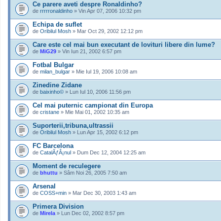
Ce parere aveti despre Ronaldinho?
de
rrrrronaldinho
» Vin Apr 07, 2006 10:32 pm
Echipa de suflet
de
Oribilul Mosh
» Mar Oct 29, 2002 12:12 pm
Care este cel mai bun executant de lovituri libere din lume?
de
MiG29
» Vin Iun 21, 2002 6:57 pm
Fotbal Bulgar
de
milan_bulgar
» Mie Iul 19, 2006 10:08 am
Zinedine Zidane
de
baixinho©
» Lun Iul 10, 2006 11:56 pm
Cel mai puternic campionat din Europa
de
cristane
» Mie Mai 01, 2002 10:35 am
Suporterii,tribuna,ultrassii
de
Oribilul Mosh
» Lun Apr 15, 2002 6:12 pm
FC Barcelona
de
CatalÃƒÂ¡nul
» Dum Dec 12, 2004 12:25 am
Moment de reculegere
de
bhuttu
» Sâm Noi 26, 2005 7:50 am
Arsenal
de
COSS+min
» Mar Dec 30, 2003 1:43 am
Primera Division
de
Mirela
» Lun Dec 02, 2002 8:57 pm