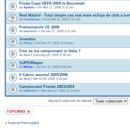
Finala Cupa UEFA 2009 la Bucuresti!
de
Ayrton
» Vin Mar 17, 2006 3:22 pm
Real Madrid - Totul despre cea mai mare echipa de club a lumi
de
numelemeu
» Dum Mai 11, 2003 1:11 am
Preliminariile CE 2008
de
baixinho©
» Vin Ian 27, 2006 3:15 pm
Juventus
de
Remy
» Vin Dec 27, 2002 11:29 pm
Cine va lua campionatul in Italia ?
de
Sică
» Dum Aug 28, 2005 9:38 am
SUPERDepor
de
Mirela
» Joi Oct 31, 2002 8:40 pm
Il Calcio sezonul 2005/2006
de
Sică
» Mie Iul 06, 2005 4:29 pm
Campionatul Frantei 2003/2004
de
baixinho©
» Mar Aug 12, 2003 12:13 pm
Afişează subiectele din ultimele:
Scrie un subiect
nou
Înapoi la Prima pagină