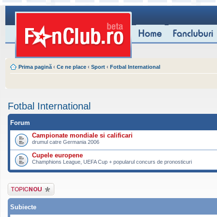
Prima pagină
‹
Ce ne place
‹
Sport
‹
Fotbal International
Fotbal International
Forum
Campionate mondiale si calificari
drumul catre Germania 2006
Cupele europene
Champhions League, UEFA Cup + popularul concurs de pronosticuri
Scrie un subiect
nou
Subiecte