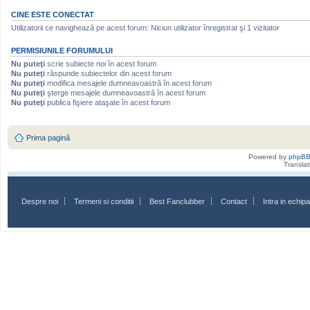
CINE ESTE CONECTAT
Utilizatorii ce navighează pe acest forum: Niciun utilizator înregistrat şi 1 vizitator
PERMISIUNILE FORUMULUI
Nu puteţi
scrie subiecte noi în acest forum
Nu puteţi
răspunde subiectelor din acest forum
Nu puteţi
modifica mesajele dumneavoastră în acest forum
Nu puteţi
şterge mesajele dumneavoastră în acest forum
Nu puteţi
publica fişiere ataşate în acest forum
Prima pagină
Powered by
phpB
Transla
Despre noi
Termeni si conditii
Best Fanclubber
Contact
Intra in echi