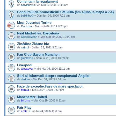
Comentarii la regulament
de
baixinho©
» Vin Mai 12, 2006 7:45 am
Concursul de pronosticuri CM 2006 (am ajuns la etapa a 7-a)
de
baixinho©
» Dum Iun 04, 2006 7:21 am
Meci Juventus Torino
de
Onutzaa
» Mar Feb 04, 2014 8:25 pm
Real Madrid vs. Barcelona
de
Oribilul Mosh
» Mar Oct 29, 2002 12:00 pm
Zinédine Zidane bio
de
nakrul
» Joi Iun 23, 2011 3:01 pm
Fan Club Bayern Munchen
de
glumetzul
» Sâm Iul 26, 2003 10:39 pm
Liverpool
de
whatever
» Mie Mai 05, 2004 11:11 pm
Stiri si informatii despre campionatul Angliei
de
darken
» Mie Dec 31, 2003 7:51 pm
Faze de exceptie.Faze de mare spectacol.
de
Mirela
» Mie Noi 28, 2001 2:50 pm
Manchester United
de
bhuttu
» Mar Oct 29, 2002 8:31 pm
Fair Play
de
cr3tz
» Lun Iul 24, 2006 1:50 am