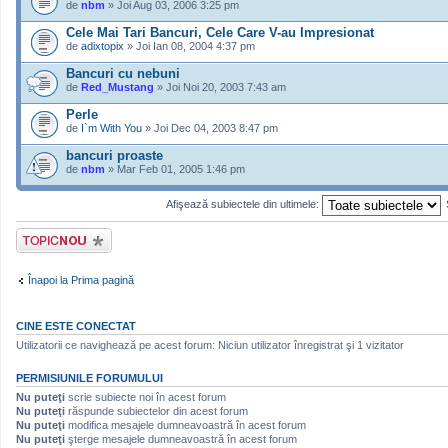
de
nbm
» Joi Aug 03, 2006 3:25 pm
Cele Mai Tari Bancuri, Cele Care V-au Impresionat
de
adixtopix
» Joi Ian 08, 2004 4:37 pm
Bancuri cu nebuni
de
Red_Mustang
» Joi Noi 20, 2003 7:43 am
Perle
de
I`m With You
» Joi Dec 04, 2003 8:47 pm
bancuri proaste
de
nbm
» Mar Feb 01, 2005 1:46 pm
Afişează subiectele din ultimele:
Scrie un subiect
nou
Înapoi la Prima pagină
CINE ESTE CONECTAT
Utilizatorii ce navighează pe acest forum: Niciun utilizator înregistrat şi 1 vizitator
PERMISIUNILE FORUMULUI
Nu puteţi
scrie subiecte noi în acest forum
Nu puteţi
răspunde subiectelor din acest forum
Nu puteţi
modifica mesajele dumneavoastră în acest forum
Nu puteţi
şterge mesajele dumneavoastră în acest forum