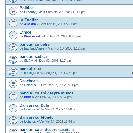
Politice
de
Dreamy_Girl
» Sâm Noi 22, 2003 11:17 pm
In English
de
Aliosha
» Sâm Apr 19, 2003 5:27 am
Etnice
de
Weet-weet
» Lun Noi 24, 2003 6:22 pm
bancuri cu betivi
de
bad bad Annie
» Mar Noi 18, 2003 1:12 pm
bancuri sadice
de
Sică
» Vin Dec 02, 2005 3:17 am
bancul zilei
de
nodingat
» Mar Aug 31, 2004 3:52 pm
Deocheate
de
lucianus
» Dum Oct 27, 2002 9:54 pm
bancuri cu shi despre munca
de
nbm
» Vin Feb 04, 2005 5:54 pm
Bancuri cu Bula
de
lucianus
» Vin Mai 24, 2002 11:59 pm
Bancuri cu blonde
de
lucianus
» Vin Mai 24, 2002 11:54 pm
bancuri cu si despre casnicie