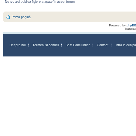
Nu puteţi
publica fişiere ataşate în acest forum
Prima pagină
Powered by
phpB
Transla
Despre noi
Termeni si conditii
Best Fanclubber
Contact
Intra in echi