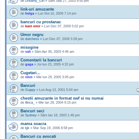
de
Dreamy_Girl
» Sâm Sep 27, 2003 9:50 pm
link-uri amuzante
de
helga
» Lun Noi 16, 2009 7:14 pm
bancuri cu prostanac
de
kant emir
» Lun Dec 07, 2009 5:02 pm
Umor negru
de
dutchess
» Lun Dec 07, 2009 3:28 pm
misogine
de
vali
» Sâm Apr 05, 2003 4:46 am
Comentarii la bancuri
de
gaga
» Joi Iun 23, 2005 4:32 pm
Cugetari...
de
nbm
» Mie Iun 29, 2005 3:05 pm
Bancuri
de
Guppy
» Lun Aug 13, 2001 5:04 am
chestii amuzante in format swf si nu numai
de
Ilinca_
» Mie Ian 28, 2004 9:15 pm
Bancuri seci
de
Sydney
» Sâm Ian 18, 2003 1:46 pm
mama soacra
de
lgk
» Mar Sep 19, 2006 8:58 pm
Bancuri cu avocati