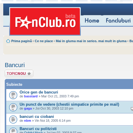
Prima pagină
‹
Ce ne place
‹
Mai in gluma mai in serios. mai mult in gluma
‹
Ba
Bancuri
Scrie un subiect
nou
Subiecte
Orice gen de bancuri
de
basstard
» Mar Oct 21, 2003 7:49 pm
Un punct de vedere (chestii simpatice primite pe mail)
de
gaga
» Joi Oct 30, 2003 12:10 pm
bancuri cu ciobani
de
nbm
» Vin Noi 18, 2005 6:14 pm
Bancuri cu politzisti
de
Oribilul Mosh
» Joi Ian 02, 2003 9:37 pm