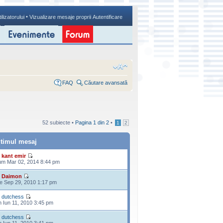
•
ilizatorului
Vizualizare mesaje proprii
Autentificare
FAQ
Căutare avansată
52 subiecte •
Pagina
1
din
2
•
1
2
ltimul mesaj
e
kant emir
m Mar 02, 2014 8:44 pm
e
Daimon
e Sep 29, 2010 1:17 pm
e
dutchess
n Iun 11, 2010 3:45 pm
e
dutchess