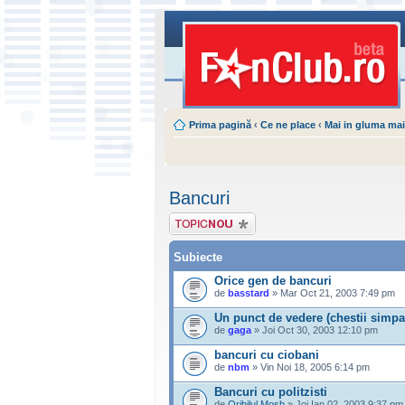
Prima pagină
‹
Ce ne place
‹
Mai in gluma mai
Bancuri
Scrie un subiect
nou
Subiecte
Orice gen de bancuri
de
basstard
» Mar Oct 21, 2003 7:49 pm
Un punct de vedere (chestii simpat
de
gaga
» Joi Oct 30, 2003 12:10 pm
bancuri cu ciobani
de
nbm
» Vin Noi 18, 2005 6:14 pm
Bancuri cu politzisti
de
Oribilul Mosh
» Joi Ian 02, 2003 9:37 pm