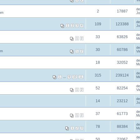
Vi
1
2
d
2
17887
 pm
Jo
d
109
123388
Jo
1
2
3
4
d
33
63826
Mi
1
2
d
30
60786
pm
Vi
1
2
d
18
32052
Ma
d
315
239124
...
Mi
1
9
10
11
d
52
82254
Vi
1
2
d
14
23212
Jo
d
37
61773
Ma
1
2
d
78
88384
Ma
1
2
3
d
50
72067