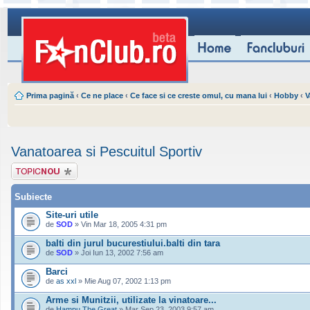
Prima pagină
‹
Ce ne place
‹
Ce face si ce creste omul, cu mana lui
‹
Hobby
‹
V
Vanatoarea si Pescuitul Sportiv
Scrie un subiect
nou
Subiecte
Site-uri utile
de
SOD
» Vin Mar 18, 2005 4:31 pm
balti din jurul bucurestiului.balti din tara
de
SOD
» Joi Iun 13, 2002 7:56 am
Barci
de
as xxl
» Mie Aug 07, 2002 1:13 pm
Arme si Munitzii, utilizate la vinatoare...
de
Hampu The Great
» Mar Sep 23, 2003 9:57 am