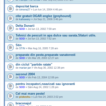
depozitat barca
de
simona27
» Lun Iun 14, 2004 4:46 pm
ofer gratuit OGAR englez (greyhound)
de
kahuwary
» Joi Sep 21, 2006 3:46 pm
Delta Dunarii
de
SOD
» Joi Iun 13, 2002 7:59 am
Tehnici de pescuit in apa dulce sau sarata.Sfaturi utile.
de
SOD
» Joi Iun 13, 2002 7:52 am
Stin
de
STIN
» Mar Aug 16, 2005 7:28 am
preparate din peste.preparate vanatoresti
de
SOD
» Vin Mar 28, 2003 12:27 am
din ciclul "partide ratate"
de
marian jan
» Vin Aug 30, 2002 12:38 pm
sezonul 2004
de
SOD
» Vin Feb 13, 2004 12:08 pm
pentru incepatori,neavizati sau ignoranti
de
SOD
» Sâm Aug 24, 2002 1:28 pm
Cel mai mare peste!
de
piskeshu
» Lun Noi 24, 2003 2:02 pm
braconajul