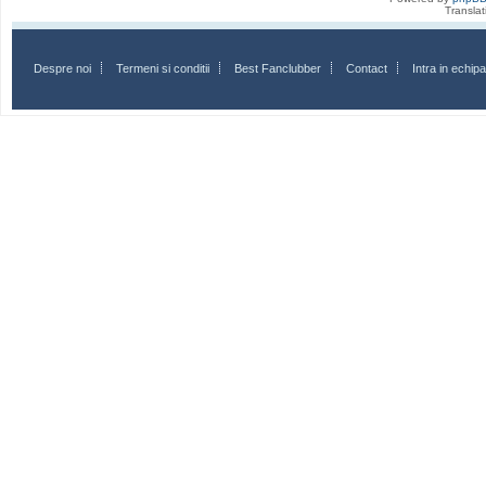
Transla
Despre noi
Termeni si conditii
Best Fanclubber
Contact
Intra in echi