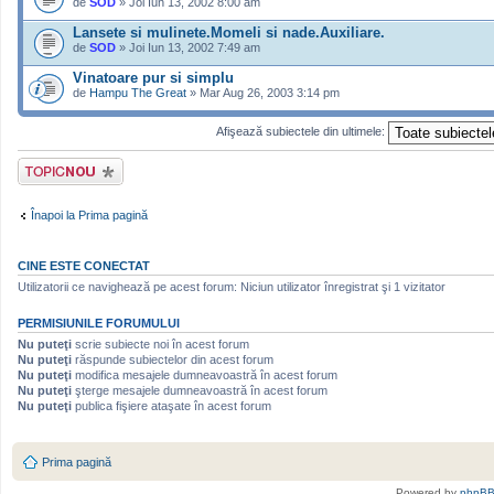
de
SOD
» Joi Iun 13, 2002 8:00 am
Lansete si mulinete.Momeli si nade.Auxiliare.
de
SOD
» Joi Iun 13, 2002 7:49 am
Vinatoare pur si simplu
de
Hampu The Great
» Mar Aug 26, 2003 3:14 pm
Afişează subiectele din ultimele:
Scrie un subiect
nou
Înapoi la Prima pagină
CINE ESTE CONECTAT
Utilizatorii ce navighează pe acest forum: Niciun utilizator înregistrat şi 1 vizitator
PERMISIUNILE FORUMULUI
Nu puteţi
scrie subiecte noi în acest forum
Nu puteţi
răspunde subiectelor din acest forum
Nu puteţi
modifica mesajele dumneavoastră în acest forum
Nu puteţi
şterge mesajele dumneavoastră în acest forum
Nu puteţi
publica fişiere ataşate în acest forum
Prima pagină
Powered by
phpB