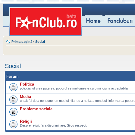
Prima pagină
‹
Social
Social
Forum
Politica
politicianul vrea puterea, poporul se multumeste cu o minciuna acceptabila
Media
un alt fel de a conduce, un mod similar de a ne lasa condusi: informarea poporu
Probleme sociale
Religii
Despre religii, fara discriminare. Si cu respect.