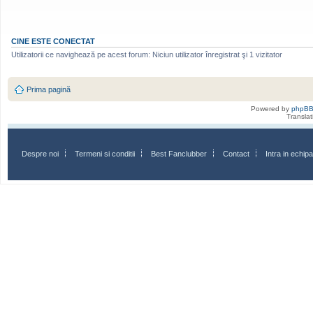
CINE ESTE CONECTAT
Utilizatorii ce navighează pe acest forum: Niciun utilizator înregistrat şi 1 vizitator
Prima pagină
Powered by
phpB
Transla
Despre noi
Termeni si conditii
Best Fanclubber
Contact
Intra in echi