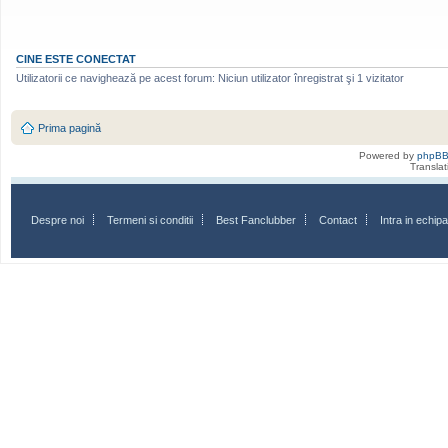
CINE ESTE CONECTAT
Utilizatorii ce navighează pe acest forum: Niciun utilizator înregistrat şi 1 vizitator
Prima pagină
Powered by
phpB
Transla
Despre noi
Termeni si conditii
Best Fanclubber
Contact
Intra in echi