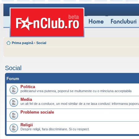
Prima pagină
‹
Social
Social
Forum
Politica
politicianul vrea puterea, poporul se multumeste cu o minciuna acceptabila
Media
un alt fel de a conduce, un mod similar de a ne lasa condusi: informarea poporu
Probleme sociale
Religii
Despre religii, fara discriminare. Si cu respect.