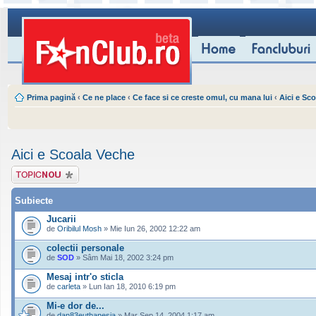
Prima pagină
‹
Ce ne place
‹
Ce face si ce creste omul, cu mana lui
‹
Aici e Sc
Aici e Scoala Veche
Scrie un subiect
nou
Subiecte
Jucarii
de
Oribilul Mosh
» Mie Iun 26, 2002 12:22 am
colectii personale
de
SOD
» Sâm Mai 18, 2002 3:24 pm
Mesaj intr'o sticla
de
carleta
» Lun Ian 18, 2010 6:19 pm
Mi-e dor de...
de
dan83euthanesia
» Mar Sep 14, 2004 1:17 am