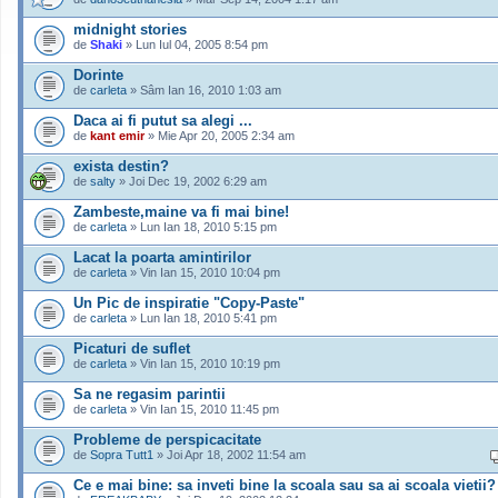
midnight stories
de
Shaki
» Lun Iul 04, 2005 8:54 pm
Dorinte
de
carleta
» Sâm Ian 16, 2010 1:03 am
Daca ai fi putut sa alegi ...
de
kant emir
» Mie Apr 20, 2005 2:34 am
exista destin?
de
salty
» Joi Dec 19, 2002 6:29 am
Zambeste,maine va fi mai bine!
de
carleta
» Lun Ian 18, 2010 5:15 pm
Lacat la poarta amintirilor
de
carleta
» Vin Ian 15, 2010 10:04 pm
Un Pic de inspiratie "Copy-Paste"
de
carleta
» Lun Ian 18, 2010 5:41 pm
Picaturi de suflet
de
carleta
» Vin Ian 15, 2010 10:19 pm
Sa ne regasim parintii
de
carleta
» Vin Ian 15, 2010 11:45 pm
Probleme de perspicacitate
de
Sopra Tutt1
» Joi Apr 18, 2002 11:54 am
Ce e mai bine: sa inveti bine la scoala sau sa ai scoala vietii?