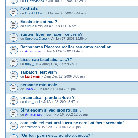
de
FREAKBABY
» Joi Dec 19, 2002 12:24 am
Copilaria
de
Oribilul Mosh
» Mie Iun 05, 2002 7:46 am
Exista bine si rau ?
de
silviuc
» Vin Ian 02, 2004 11:15 pm
suntem liberi sa facem ce vrem?
de
Superba Oana
» Vin Ian 17, 2003 12:59 pm
Razbunarea.Placerea regilor sau arma prostilor
de
Amaterasu
» Joi Oct 24, 2002 11:44 am
Liceu sau facultate.........??
de
roxy_rox
» Joi Apr 20, 2006 4:26 pm
sarbatori, festivism
de
kant emir
» Dum Dec 17, 2006 3:08 am
persoane minunate
de
Joao
» Lun Mar 29, 2004 7:59 pm
umanitatea - pierduta 4ever?!
de
dark_soul
» Joi Apr 08, 2004 3:47 pm
Simt enorm si vad monstruos...
de
Amaterasu
» Dum Noi 10, 2002 12:06 am
care este cel mai urat lucru pe care l-ai facut vreodata?
de
strumph
» Joi Feb 16, 2006 12:26 pm
"Un ban pt un vis... Se ofera cineva?!"