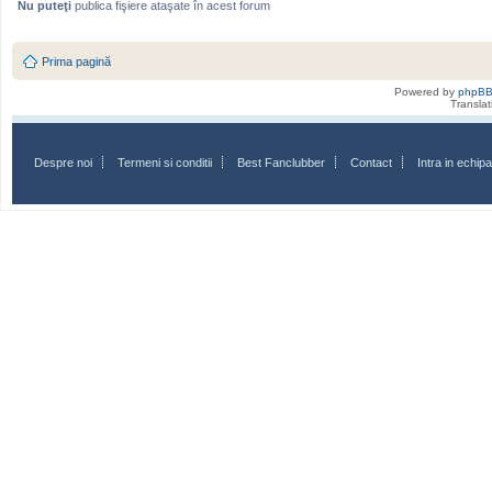
Nu puteţi
publica fişiere ataşate în acest forum
Prima pagină
Powered by
phpB
Transla
Despre noi
Termeni si conditii
Best Fanclubber
Contact
Intra in echi