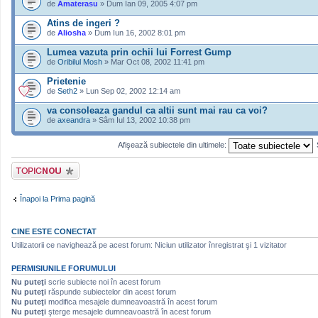
de
Amaterasu
» Dum Ian 09, 2005 4:07 pm
Atins de ingeri ?
de
Aliosha
» Dum Iun 16, 2002 8:01 pm
Lumea vazuta prin ochii lui Forrest Gump
de
Oribilul Mosh
» Mar Oct 08, 2002 11:41 pm
Prietenie
de
Seth2
» Lun Sep 02, 2002 12:14 am
va consoleaza gandul ca altii sunt mai rau ca voi?
de
axeandra
» Sâm Iul 13, 2002 10:38 pm
Afişează subiectele din ultimele:
Scrie un subiect
nou
Înapoi la Prima pagină
CINE ESTE CONECTAT
Utilizatorii ce navighează pe acest forum: Niciun utilizator înregistrat şi 1 vizitator
PERMISIUNILE FORUMULUI
Nu puteţi
scrie subiecte noi în acest forum
Nu puteţi
răspunde subiectelor din acest forum
Nu puteţi
modifica mesajele dumneavoastră în acest forum
Nu puteţi
şterge mesajele dumneavoastră în acest forum