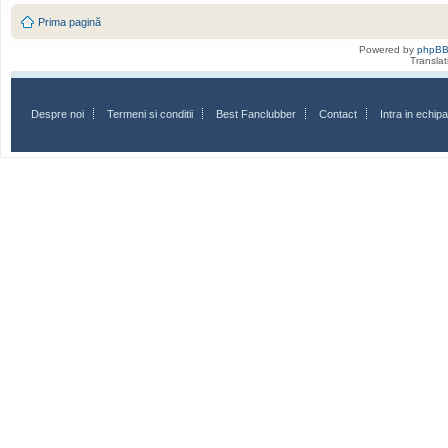
Prima pagină
Powered by
phpB
Transla
Despre noi
Termeni si conditii
Best Fanclubber
Contact
Intra in echi