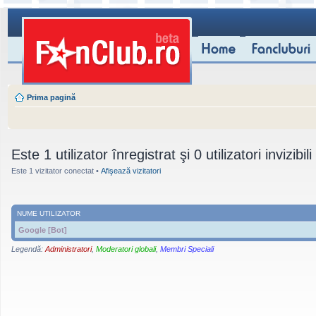
Prima pagină
Este 1 utilizator înregistrat şi 0 utilizatori invizibil
Este 1 vizitator conectat •
Afişează vizitatori
NUME UTILIZATOR
Google [Bot]
Legendă:
Administratori
,
Moderatori globali
,
Membri Speciali