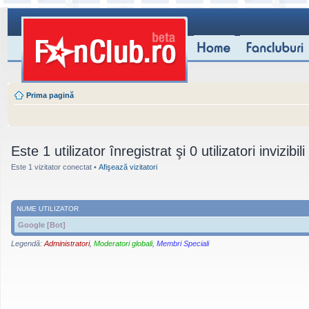
Prima pagină
Este 1 utilizator înregistrat şi 0 utilizatori invizibil
Este 1 vizitator conectat •
Afişează vizitatori
NUME UTILIZATOR
Google [Bot]
Legendă:
Administratori
,
Moderatori globali
,
Membri Speciali