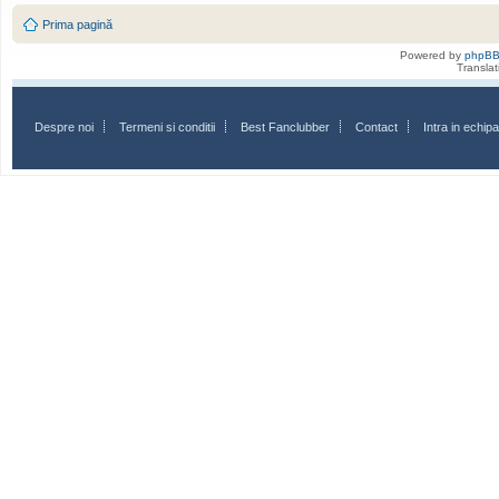
Prima pagină
Powered by
phpB
Transla
Despre noi
Termeni si conditii
Best Fanclubber
Contact
Intra in echi