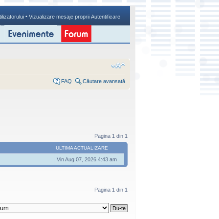
•
ilizatorului
Vizualizare mesaje proprii
Autentificare
FAQ
Căutare avansată
Pagina
1
din
1
ULTIMA ACTUALIZARE
Vin Aug 07, 2026 4:43 am
Pagina
1
din
1