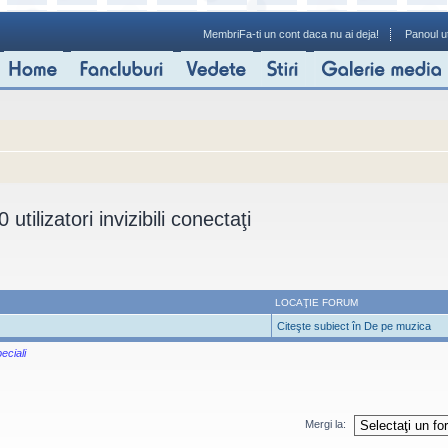
Membri
Fa-ti un cont daca nu ai deja!
Panoul ut
 utilizatori invizibili conectaţi
LOCAŢIE FORUM
Citeşte subiect în De pe muzica
eciali
Mergi la: