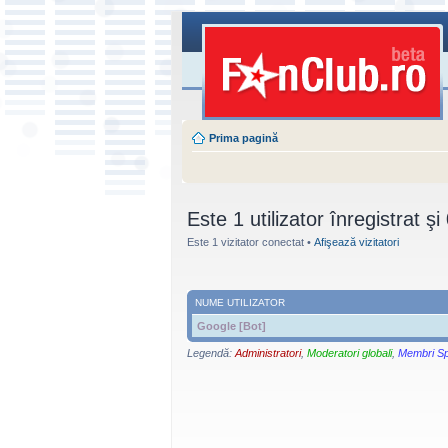
Prima pagină
Este 1 utilizator înregistrat şi 0
Este 1 vizitator conectat •
Afişează vizitatori
NUME UTILIZATOR
Google [Bot]
Legendă:
Administratori
,
Moderatori globali
,
Membri Sp