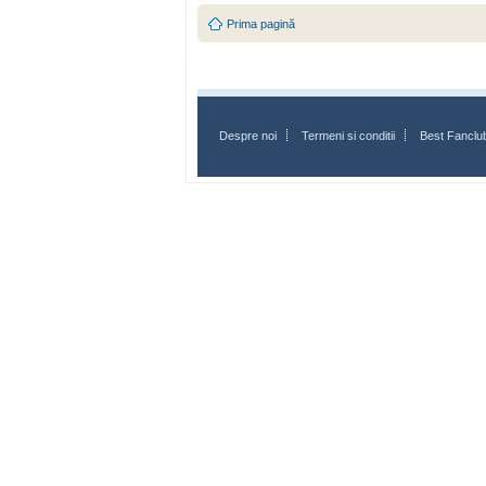
Prima pagină
Despre noi
Termeni si conditii
Best Fanclu