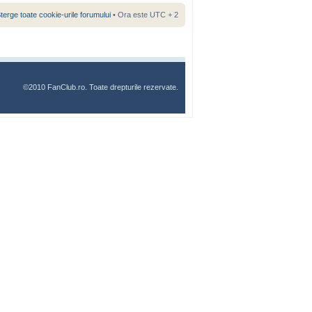
terge toate cookie-urile forumului
• Ora este UTC + 2
©2010 FanClub.ro. Toate drepturile rezervate.