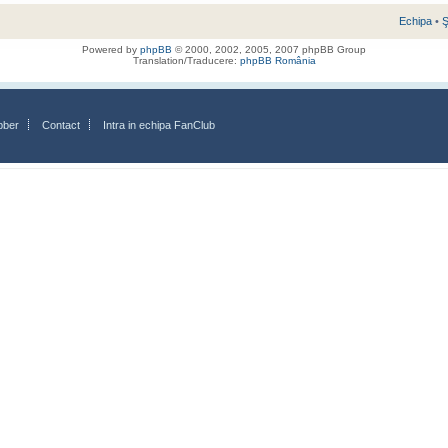
Echipa
•
Ş
Powered by
phpBB
© 2000, 2002, 2005, 2007 phpBB Group
Translation/Traducere:
phpBB România
bber
Contact
Intra in echipa FanClub