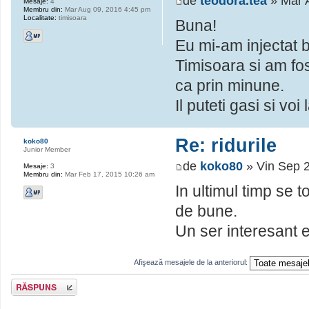
de
teodora.tea
» Mar 
Mesaje:
4
Membru din:
Mar Aug 09, 2016 4:45 pm
Localitate:
timisoara
Buna!
Eu mi-am injectat b
Timisoara si am fos
ca prin minune.
Il puteti gasi si voi 
Re: ridurile
koko80
Junior Member
de
koko80
» Vin Sep 
Mesaje:
3
Membru din:
Mar Feb 17, 2015 10:26 am
In ultimul timp se 
de bune.
Un ser interesant e
Afişează mesajele de la anteriorul:
Scrie un răspuns