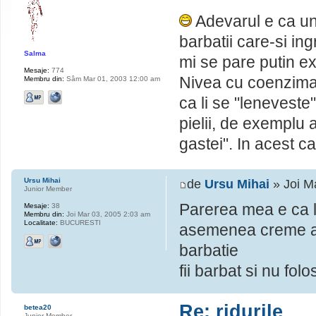
Adevarul e ca un
barbatii care-si ing
Salma
mi se pare putin e
Mesaje:
774
Nivea cu coenzima 
Membru din:
Sâm Mar 01, 2003 12:00 am
ca li se "leneveste"
pielii, de exemplu 
gastei". In acest c
Ursu Mihai
de
Ursu Mihai
» Joi M
Junior Member
Parerea mea e ca la
Mesaje:
38
Membru din:
Joi Mar 03, 2005 2:03 am
Localitate:
BUCURESTI
asemenea creme ant
barbatie
fii barbat si nu fol
Re: ridurile
betea20
Junior Member