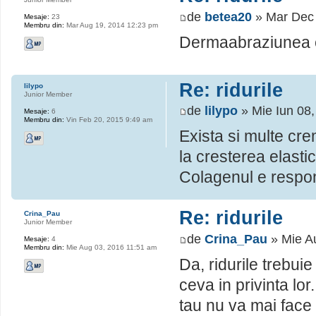
de
betea20
» Mar Dec 
Mesaje:
23
Membru din:
Mar Aug 19, 2014 12:23 pm
Dermaabraziunea e 
Re: ridurile
lilypo
Junior Member
de
lilypo
» Mie Iun 08
Mesaje:
6
Membru din:
Vin Feb 20, 2015 9:49 am
Exista si multe cr
la cresterea elasticit
Colagenul e respons
Re: ridurile
Crina_Pau
Junior Member
de
Crina_Pau
» Mie A
Mesaje:
4
Membru din:
Mie Aug 03, 2016 11:51 am
Da, ridurile trebui
ceva in privinta lor
tau nu va mai face f