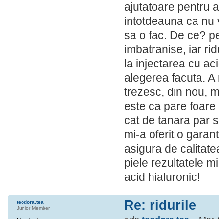
ajutatoare pentru 
intotdeauna ca nu v
sa o fac. De ce? pe
imbatranise, iar r
la injectarea cu ac
alegerea facuta. A 
trezesc, din nou, 
este ca pare foare
cat de tanara par s
mi-a oferit o garant
asigura de calitate
piele rezultatele m
acid hialuronic!
Re: ridurile
teodora.tea
Junior Member