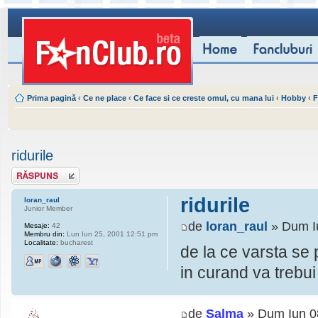
Prima pagină
‹
Ce ne place
‹
Ce face si ce creste omul, cu mana lui
‹
Hobby
‹
F
ridurile
Scrie un răspuns
ridurile
loran_raul
Junior Member
de
loran_raul
» Dum I
Mesaje:
42
Membru din:
Lun Iun 25, 2001 12:51 pm
Localitate:
bucharest
de la ce varsta se 
in curand va trebui
de
Salma
» Dum Iun 0