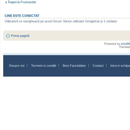
Înapoi la Frumusete
CINE ESTE CONECTAT
Utilizatorii ce navighează pe acest forum: Niciun utilizator înregistrat şi 1 vizitator
Prima pagină
Powered by
phpB
Transla
Despre noi
Termeni si conditii
Best Fanclubber
Contact
Intra in echi