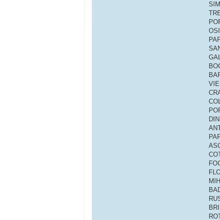
SIM
TRE
POPA
OSIP
PAPA
SAND
GAL
BOG
BARD
VIE
CRA
COL
POP
DINU
ANT
PAP
ASQU
COTE
FOCS
FLO
MIH
BAD
RUS
BRI
ROT