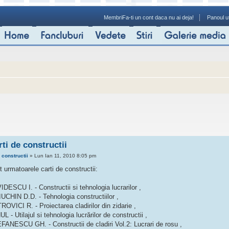
Membri
Fa-ti un cont daca nu ai deja!
Panoul ut
rti de constructii
e
constructii
» Lun Ian 11, 2010 8:05 pm
 urmatoarele carti de constructii:
DESCU I. - Constructii si tehnologia lucrarilor ,
IUCHIN D.D. - Tehnologia constructiilor ,
OVICI R. - Proiectarea cladirilor din zidarie ,
L - Utilajul si tehnologia lucrărilor de constructii ,
FANESCU GH. - Constructii de cladiri Vol.2: Lucrari de rosu ,