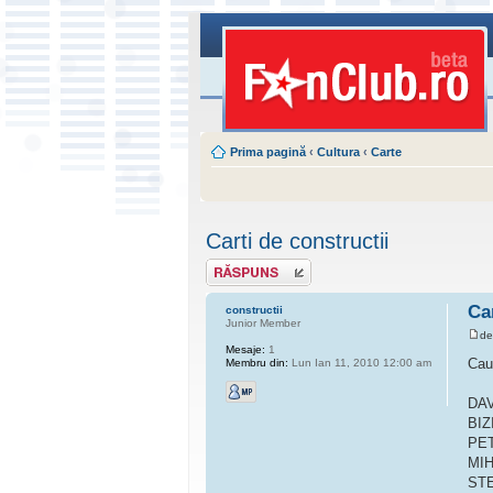
Prima pagină
‹
Cultura
‹
Carte
Carti de constructii
Scrie un răspuns
Ca
constructii
Junior Member
d
Mesaje:
1
Caut
Membru din:
Lun Ian 11, 2010 12:00 am
DAVI
BIZ
PETR
MIHU
STE