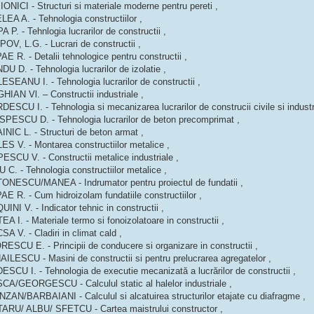
IONICI - Structuri si materiale moderne pentru pereti ,
LEA A. - Tehnologia constructiilor ,
 P. - Tehnlogia lucrarilor de constructii ,
OV, L.G. - Lucrari de constructii ,
E R. - Detalii tehnologice pentru constructii ,
U D. - Tehnologia lucrarilor de izolatie ,
ESEANU I. - Tehnologia lucrarilor de constructii ,
HIAN Vl. – Constructii industriale ,
ESCU I. - Tehnologia si mecanizarea lucrarilor de construcii civile si industr
SPESCU D. - Tehnologia lucrarilor de beton precomprimat ,
INIC L. - Structuri de beton armat ,
ES V. - Montarea constructiilor metalice ,
ESCU V. - Constructii metalice industriale ,
 C. - Tehnologia constructiilor metalice ,
ONESCU/MANEA - Indrumator pentru proiectul de fundatii ,
AE R. - Cum hidroizolam fundatiile constructiilor ,
INI V. - Indicator tehnic in constructii ,
A I. - Materiale termo si fonoizolatoare in constructii ,
A V. - Cladiri in climat cald ,
RESCU E. - Principii de conducere si organizare in constructii ,
AILESCU - Masini de constructii si pentru prelucrarea agregatelor ,
ESCU I. - Tehnologia de executie mecanizată a lucrărilor de constructii ,
CA/GEORGESCU - Calculul static al halelor industriale ,
NZAN/BARBAIANI - Calculul si alcatuirea structurilor etajate cu diafragme ,
ARU/ ALBU/ SFETCU - Cartea maistrului constructor ,