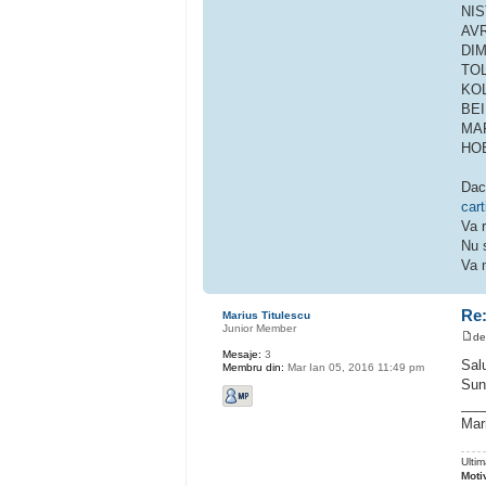
NIS
AVR
DIMI
TOLO
KOL
BEI
MAR
HOB
Daca
car
Va r
Nu s
Va 
Re:
Marius Titulescu
Junior Member
d
Mesaje:
3
Salu
Membru din:
Mar Ian 05, 2016 11:49 pm
Sun
___
Mar
Ulti
Moti