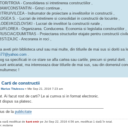
TOR/TROIA - Consolidarea si intretinerea constructiilor ,
AM/CONSTANTIN - Grinzi continue ,
TRIU/VILCEA - Indrumator de proiectare a invelitorilor in constructii ,
GEA S. - Lucrari de intretinere si consolidari in constructii de locuinte ,
ODEI/KOZLOVSKI - Lucrari de invelitori la constructii rurale ,
U/FLOREA - Organizarea. Conducerea. Economia si legislatia constructiilor ,
USCIAC/DUMITRAS - Proiectarea structurilor etajate pentru constructii civile
ST/ZAJIC - Ancorarea in roci ,
 aveti prin biblioteca unul sau mai multe, din titlurile de mai sus si doriti sa le
ti77@yahoo.com
.
og sa specificati in ce stare se afla cartea sau cartile, precum si pretul dorit.
unt anticariat, ma intereseaza doar titlurile de mai sus, sau din domeniul const
multumesc !
 Carti de constructii
e
Marius Titulescu
» Mie Sep 21, 2016 7:23 am
t. Ai facut rost de carti? Le ai cumva si in format electronic.
t dispus sa platesc.
____________________________________________________
ius de la
publicitate
ma oară modificat de
kant emir
pe Joi Sep 22, 2016 4:56 am, modificat 1 dată în total.
v:
reclama