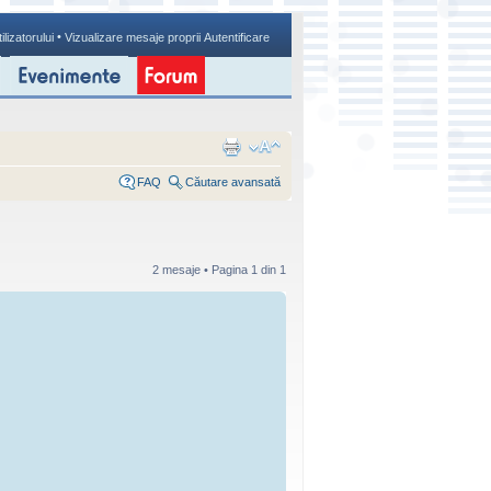
•
ilizatorului
Vizualizare mesaje proprii
Autentificare
FAQ
Căutare avansată
2 mesaje • Pagina
1
din
1