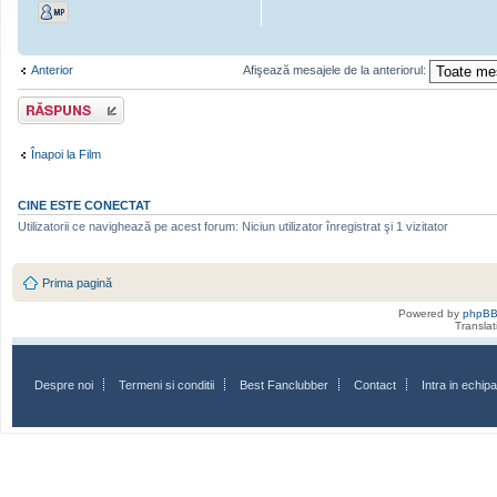
Anterior
Afişează mesajele de la anteriorul:
Scrie un răspuns
Înapoi la Film
CINE ESTE CONECTAT
Utilizatorii ce navighează pe acest forum: Niciun utilizator înregistrat şi 1 vizitator
Prima pagină
Powered by
phpB
Transla
Despre noi
Termeni si conditii
Best Fanclubber
Contact
Intra in echi