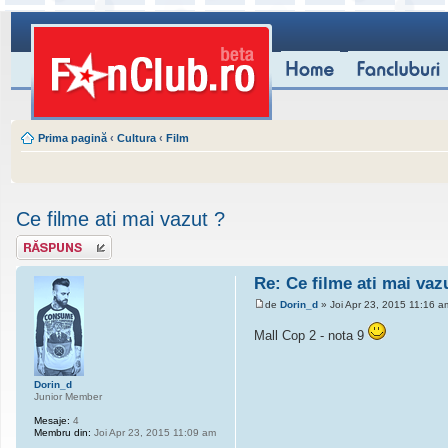
Prima pagină
‹
Cultura
‹
Film
Ce filme ati mai vazut ?
Scrie un răspuns
Re: Ce filme ati mai vaz
de
Dorin_d
» Joi Apr 23, 2015 11:16 a
Mall Cop 2 - nota 9
Dorin_d
Junior Member
Mesaje:
4
Membru din:
Joi Apr 23, 2015 11:09 am