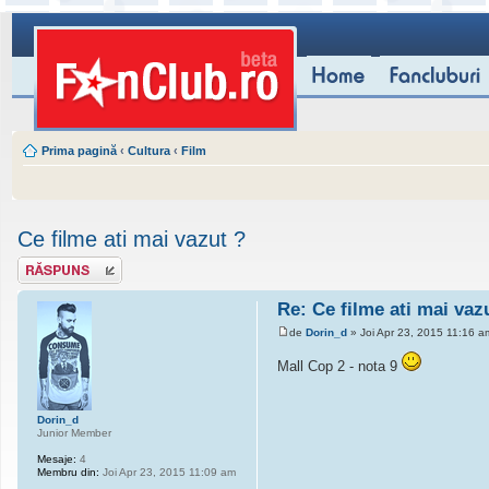
Prima pagină
‹
Cultura
‹
Film
Ce filme ati mai vazut ?
Scrie un răspuns
Re: Ce filme ati mai vaz
de
Dorin_d
» Joi Apr 23, 2015 11:16 a
Mall Cop 2 - nota 9
Dorin_d
Junior Member
Mesaje:
4
Membru din:
Joi Apr 23, 2015 11:09 am