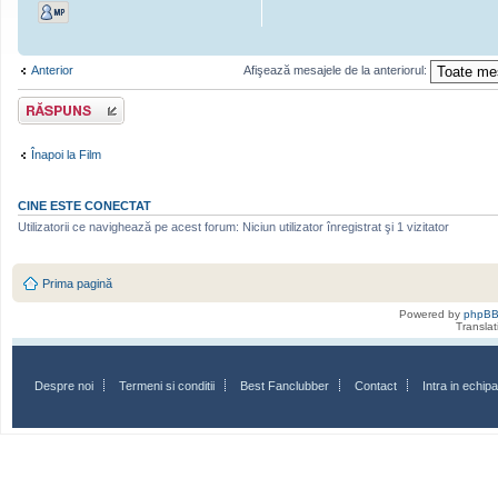
Anterior
Afişează mesajele de la anteriorul:
Scrie un răspuns
Înapoi la Film
CINE ESTE CONECTAT
Utilizatorii ce navighează pe acest forum: Niciun utilizator înregistrat şi 1 vizitator
Prima pagină
Powered by
phpB
Transla
Despre noi
Termeni si conditii
Best Fanclubber
Contact
Intra in echi