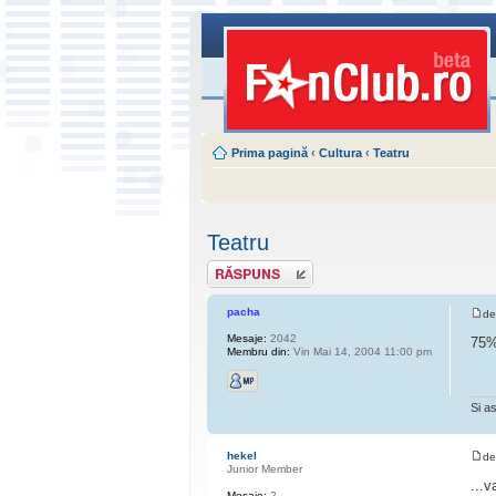
Prima pagină
‹
Cultura
‹
Teatru
Teatru
Scrie un răspuns
pacha
d
Mesaje:
2042
75% 
Membru din:
Vin Mai 14, 2004 11:00 pm
Si as
hekel
d
Junior Member
...
Mesaje:
2