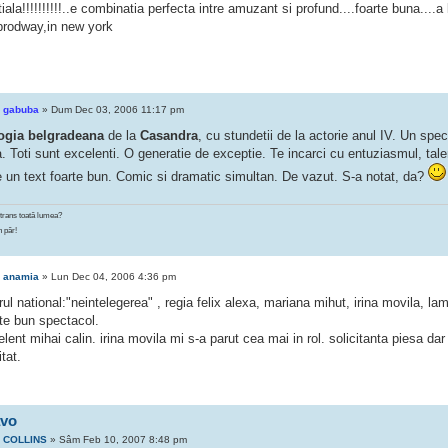
iala!!!!!!!!!!..e combinatia perfecta intre amuzant si profund....foarte buna....
 brodway,in new york
e
gabuba
» Dum Dec 03, 2006 11:17 pm
logia belgradeana
de la
Casandra
, cu stundetii de la actorie anul IV. Un spe
. Toti sunt excelenti. O generatie de exceptie. Te incarci cu entuziasmul, tale
e un text foarte bun. Comic si dramatic simultan. De vazut. S-a notat, da?
strans toată lumea?
n păr!
e
anamia
» Lun Dec 04, 2006 4:36 pm
rul national:"neintelegerea" , regia felix alexa, mariana mihut, irina movila, la
rte bun spectacol.
lent mihai calin. irina movila mi s-a parut cea mai in rol. solicitanta piesa dar 
tat.
avo
e
COLLINS
» Sâm Feb 10, 2007 8:48 pm