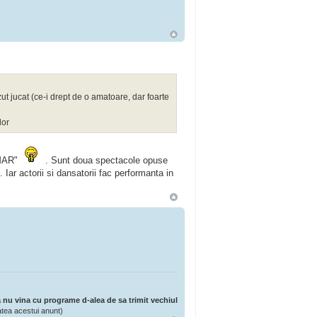
ut jucat (ce-i drept de o amatoare, dar foarte
lor
AMAR"
. Sunt doua spectacole opuse
ar actorii si dansatorii fac performanta in
 nu vina cu programe d-alea de sa trimit vechiul
atea acestui anunt)