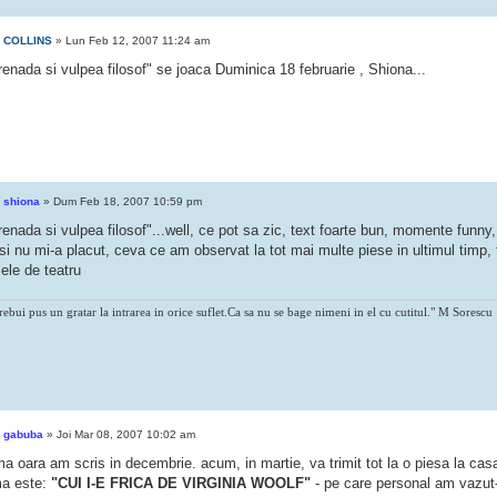
e
COLLINS
» Lun Feb 12, 2007 11:24 am
enada si vulpea filosof" se joaca Duminica 18 februarie , Shiona...
e
shiona
» Dum Feb 18, 2007 10:59 pm
enada si vulpea filosof"...well, ce pot sa zic, text foarte bun, momente funny, 
si nu mi-a placut, ceva ce am observat la tot mai multe piese in ultimul timp, 
ele de teatru
rebui pus un gratar la intrarea in orice suflet.Ca sa nu se bage nimeni in el cu cutitul." M Sorescu
e
gabuba
» Joi Mar 08, 2007 10:02 am
ma oara am scris in decembrie. acum, in martie, va trimit tot la o piesa la ca
ma este:
"CUI I-E FRICA DE VIRGINIA WOOLF"
- pe care personal am vazut