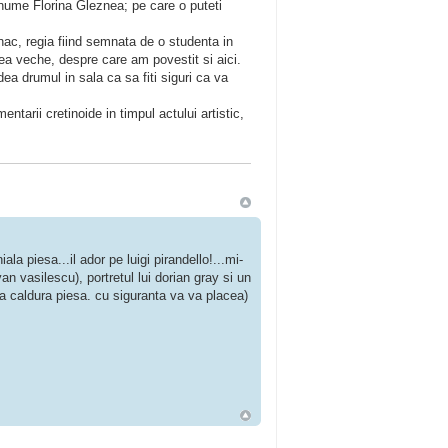
anume Florina Gleznea; pe care o puteti
nac, regia fiind semnata de o studenta in
ea veche, despre care am povestit si aici.
ea drumul in sala ca sa fiti siguri ca va
ntarii cretinoide in timpul actului artistic,
a piesa...il ador pe luigi pirandello!...mi-
n vasilescu), portretul lui dorian gray si un
a caldura piesa. cu siguranta va va placea)