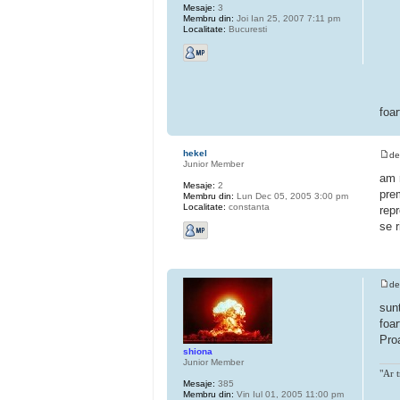
Mesaje:
3
Membru din:
Joi Ian 25, 2007 7:11 pm
Localitate:
Bucuresti
foa
hekel
d
Junior Member
am 
Mesaje:
2
pre
Membru din:
Lun Dec 05, 2005 3:00 pm
Localitate:
constanta
repr
se r
d
sunt
foa
Proa
shiona
Junior Member
"Ar t
Mesaje:
385
Membru din:
Vin Iul 01, 2005 11:00 pm