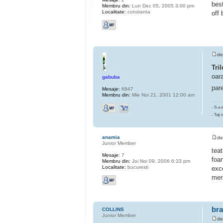
best
Membru din:
Lun Dec 05, 2005 3:00 pm
Localitate:
constanta
off
d
Tri
oara
gabuba
par
Mesaje:
6847
Membru din:
Mie Noi 21, 2001 12:00 am
- S-a 
- Toţi i
anamia
d
Junior Member
teat
Mesaje:
7
foa
Membru din:
Joi Noi 09, 2006 6:33 pm
Localitate:
bucuresti
exce
meri
br
COLLINS
Junior Member
d