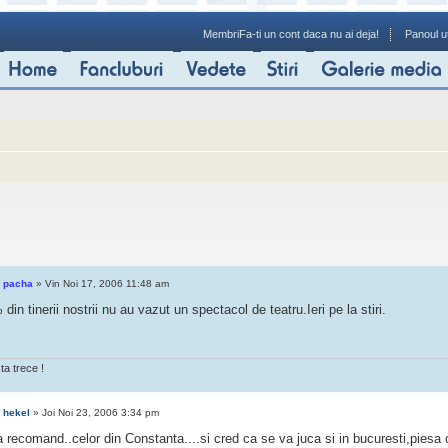
Membri
Fa-ti un cont daca nu ai deja!
Panoul ut
e
pacha
» Vin Noi 17, 2006 11:48 am
din tinerii nostrii nu au vazut un spectacol de teatru.Ieri pe la stiri.
ta trece !
e
hekel
» Joi Noi 23, 2006 3:34 pm
va recomand..celor din Constanta....si cred ca se va juca si in bucuresti,pie