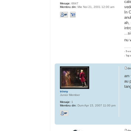
cat
Mesaje:
6847
ved
Membru din:
Mie Noi 21, 2001 12:00 am
In 
anu
ah, 
intr
...s
nu v
- S-a 
- Toţi i
d
am v
au p
tan
trinny
Junior Member
Mesaje:
1
Membru din:
Dum Apr 15, 2007 11:00 pm
d