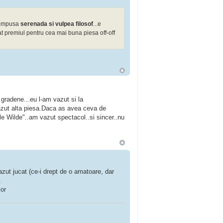
 compusa
serenada si vulpea filosof
...e
luat premiul pentru cea mai buna piesa off-off
gradene...eu l-am vazut si la
vazut alta piesa.Daca as avea ceva de
ule Wilde"..am vazut spectacol..si sincer..nu
zut jucat (ce-i drept de o amatoare, dar
.
lor