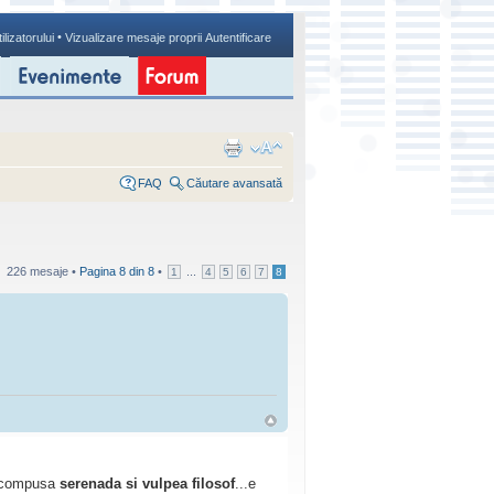
•
ilizatorului
Vizualizare mesaje proprii
Autentificare
FAQ
Căutare avansată
226 mesaje •
Pagina
8
din
8
•
...
1
4
5
6
7
8
sa compusa
serenada si vulpea filosof
...e