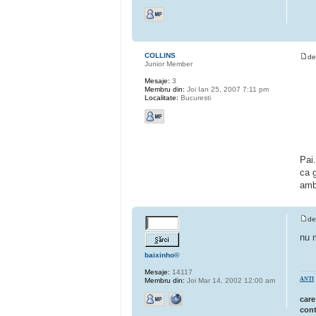
COLLINS
d
Junior Member
Mesaje:
3
Membru din:
Joi Ian 25, 2007 7:11 pm
Localitate:
Bucuresti
Pai
ca 
amb
d
nu m
baixinho©
Mesaje:
14117
ANTI
Membru din:
Joi Mar 14, 2002 12:00 am
care
cont