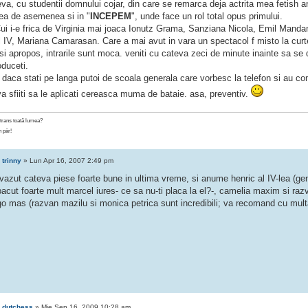
eva, cu studentii domnului cojar, din care se remarca deja actrita mea fetish 
ea de asemenea si in "
INCEPEM
", unde face un rol total opus primului.
Cui i-e frica de Virginia mai joaca Ionutz Grama, Sanziana Nicola, Emil Manda
l IV, Mariana Camarasan. Care a mai avut in vara un spectacol f misto la curt
si apropos, intrarile sunt moca. veniti cu cateva zeci de minute inainte sa se d
oduceti.
i daca stati pe langa putoi de scoala generala care vorbesc la telefon si au come
a sfiiti sa le aplicati cereasca muma de bataie. asa, preventiv.
strans toată lumea?
n păr!
e
trinny
» Lun Apr 16, 2007 2:49 pm
azut cateva piese foarte bune in ultima vreme, si anume henric al IV-lea (genial
acut foarte mult marcel iures- ce sa nu-ti placa la el?-, camelia maxim si razva
go mas (razvan mazilu si monica petrica sunt incredibili; va recomand cu mult
e
dutchess
» Mie Sep 16, 2009 10:28 am