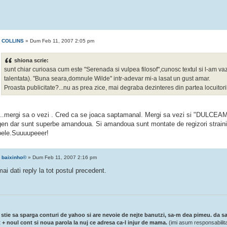
e
COLLINS
» Dum Feb 11, 2007 2:05 pm
shiona scrie:
sunt chiar curioasa cum este "Serenada si vulpea filosof",cunosc textul si l-am vaz
talentata). "Buna seara,domnule Wilde" intr-adevar mi-a lasat un gust amar.
Proasta publicitate?...nu as prea zice, mai degraba dezinteres din partea locuitori
...mergi sa o vezi . Cred ca se joaca saptamanal. Mergi sa vezi si "DULCE
gen dar sunt superbe amandoua. Si amandoua sunt montate de regizori straini. I
ele.Suuuupeeer!
e
baixinho©
» Dum Feb 11, 2007 2:16 pm
ai dati reply la tot postul precedent.
 stie sa sparga conturi de yahoo si are nevoie de nejte banutzi, sa-m dea pimeu. da sa
 + noul cont si noua parola la nuj ce adresa ca-l injur de mama.
(imi asum responsabilit