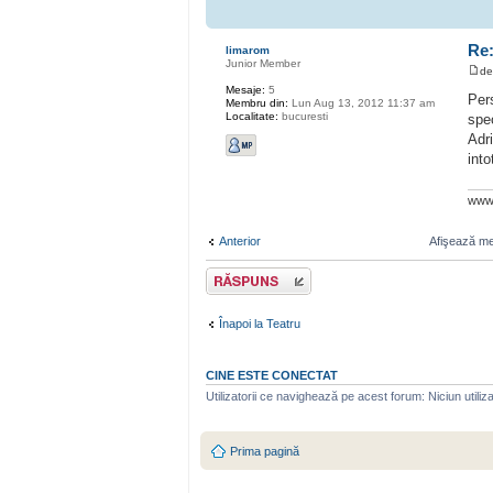
Re:
limarom
Junior Member
d
Mesaje:
5
Per
Membru din:
Lun Aug 13, 2012 11:37 am
Localitate:
bucuresti
spe
Adri
int
www.
Anterior
Afişează mes
Scrie un răspuns
Înapoi la Teatru
CINE ESTE CONECTAT
Utilizatorii ce navighează pe acest forum: Niciun utilizat
Prima pagină