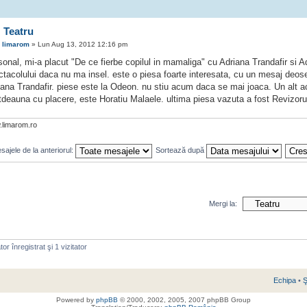
 Teatru
e
limarom
» Lun Aug 13, 2012 12:16 pm
sonal, mi-a placut "De ce fierbe copilul in mamaliga" cu Adriana Trandafir si 
ctacolului daca nu ma insel. este o piesa foarte interesata, cu un mesaj deose
ana Trandafir. piese este la Odeon. nu stiu acum daca se mai joaca. Un alt act
otdeauna cu placere, este Horatiu Malaele. ultima piesa vazuta a fost Revizoru
limarom.ro
ajele de la anteriorul:
Sortează după
Mergi la:
or înregistrat şi 1 vizitator
Echipa
•
Ş
Powered by
phpBB
© 2000, 2002, 2005, 2007 phpBB Group