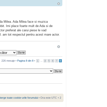
Ada Milea. Ada Milea face si muzica
bit. Imi place foarte mult de Ada si de
or preferat ale carui piese le vad
l. am tot respectul pentru acest mare actor.
226 mesaje •
Pagina
8
din
8
•
...
1
4
5
6
7
8
terge toate cookie-urile forumului
• Ora este UTC + 2