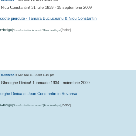
 Nicu Constantin! 31 iulie 1939 - 15 septembrie 2009
cdote pierdute - Tamara Buciuceanu & Nicu Constantin
or=Indigo]
[/color]
"Somnul ratiunii naste monstri"[Francisco Goya]
e
dutchess
» Mie Noi 11, 2009 4:40 pm
 Gheorghe Dinica! 1 ianuarie 1934 - noiembrie 2009
orghe Dinica si Jean Constantin in Revansa
or=Indigo]
[/color]
"Somnul ratiunii naste monstri"[Francisco Goya]