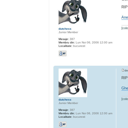
RIP
Ane
[col
dutchess
Junior Member
Mesaje:
387
Membru din:
Lun Noi 06, 2006 12:00 am
Localitate:
bucuresti
d
RIP
Ghe
[col
dutchess
Junior Member
Mesaje:
387
Membru din:
Lun Noi 06, 2006 12:00 am
Localitate:
bucuresti