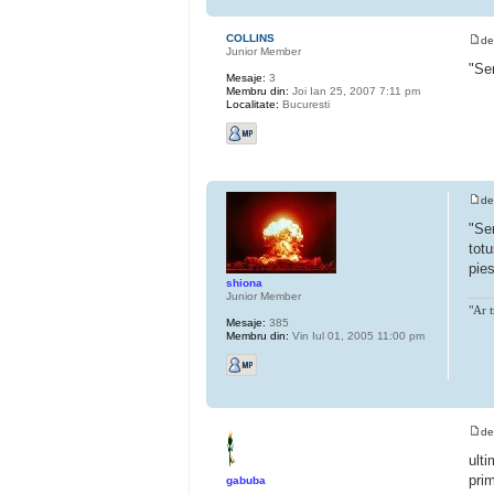
COLLINS
d
Junior Member
"Ser
Mesaje:
3
Membru din:
Joi Ian 25, 2007 7:11 pm
Localitate:
Bucuresti
d
"Ser
totu
pies
shiona
Junior Member
"Ar t
Mesaje:
385
Membru din:
Vin Iul 01, 2005 11:00 pm
d
ulti
pri
gabuba