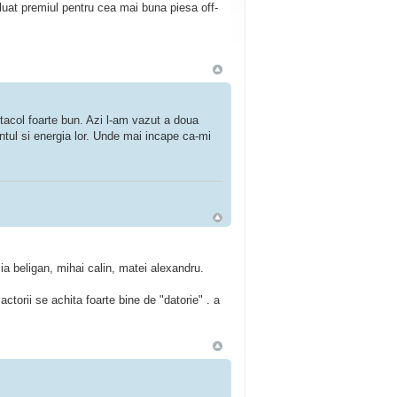
a luat premiul pentru cea mai buna piesa off-
ctacol foarte bun. Azi l-am vazut a doua
ntul si energia lor. Unde mai incape ca-mi
mia beligan, mihai calin, matei alexandru.
actorii se achita foarte bine de "datorie" . a