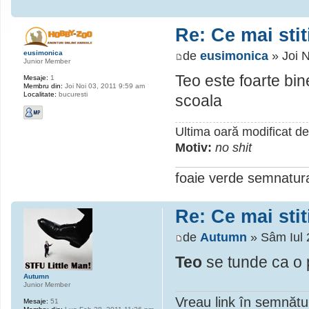
Re: Ce mai sti
de
eusimonica
» Joi 
eusimonica
Junior Member
Teo este foarte bine
Mesaje:
1
Membru din:
Joi Noi 03, 2011 9:59 am
Localitate:
bucuresti
scoala
Ultima oară modificat d
Motiv:
no shit
foaie verde semnatur
Re: Ce mai sti
de
Autumn
» Sâm Iul 
Teo
se tunde ca o 
Autumn
Junior Member
Vreau link în semnătu
Mesaje:
51