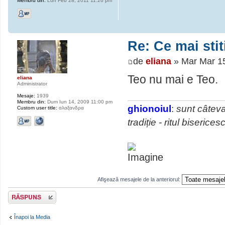
Membru din:
Lun Feb 28, 2011 11:26 pm
Re: Ce mai sti
de
eliana
» Mar Mar 1
Teo nu mai e Teo.
eliana
Administrator
Mesaje:
1939
Membru din:
Dum Iun 14, 2009 11:00 pm
ghionoiul
:
sunt câteva
Custom user title:
αλαξανδρα
tradiție - ritul biserice
Afişează mesajele de la anteriorul:
Scrie un răspuns
Înapoi la Media