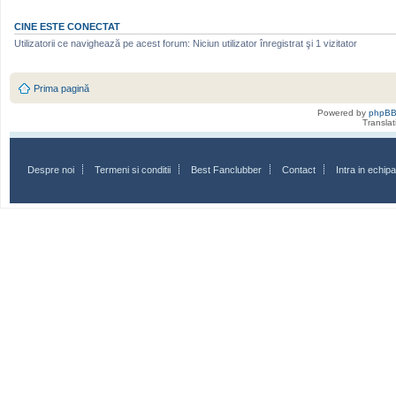
CINE ESTE CONECTAT
Utilizatorii ce navighează pe acest forum: Niciun utilizator înregistrat şi 1 vizitator
Prima pagină
Powered by
phpB
Transla
Despre noi
Termeni si conditii
Best Fanclubber
Contact
Intra in echi