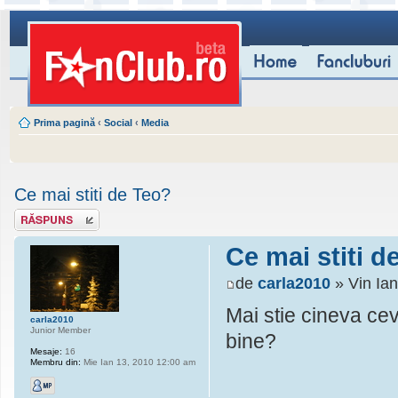
Prima pagină
‹
Social
‹
Media
Ce mai stiti de Teo?
Scrie un răspuns
Ce mai stiti d
de
carla2010
» Vin Ia
Mai stie cineva cev
carla2010
Junior Member
bine?
Mesaje:
16
Membru din:
Mie Ian 13, 2010 12:00 am