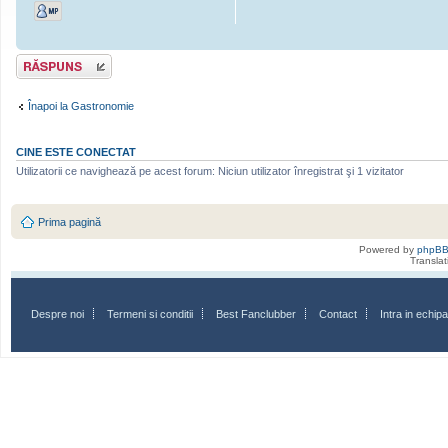
Scrie un răspuns
Înapoi la Gastronomie
CINE ESTE CONECTAT
Utilizatorii ce navighează pe acest forum: Niciun utilizator înregistrat şi 1 vizitator
Prima pagină
Powered by
phpB
Transla
Despre noi
Termeni si conditii
Best Fanclubber
Contact
Intra in echi