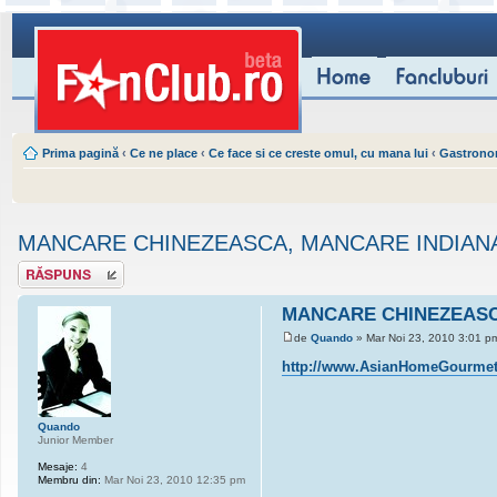
Prima pagină
‹
Ce ne place
‹
Ce face si ce creste omul, cu mana lui
‹
Gastrono
MANCARE CHINEZEASCA, MANCARE INDIANA 
Scrie un răspuns
MANCARE CHINEZEASCA
de
Quando
» Mar Noi 23, 2010 3:01 p
http://www.AsianHomeGourmet-
Quando
Junior Member
Mesaje:
4
Membru din:
Mar Noi 23, 2010 12:35 pm