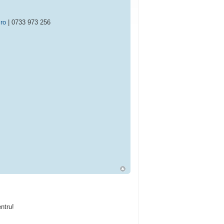
.ro
| 0733 973 256
ntru!