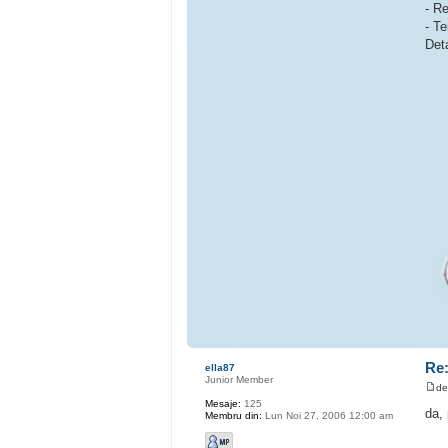
- R
- T
Det
Re:
ella87
Junior Member
d
Mesaje:
125
da, 
Membru din:
Lun Noi 27, 2006 12:00 am