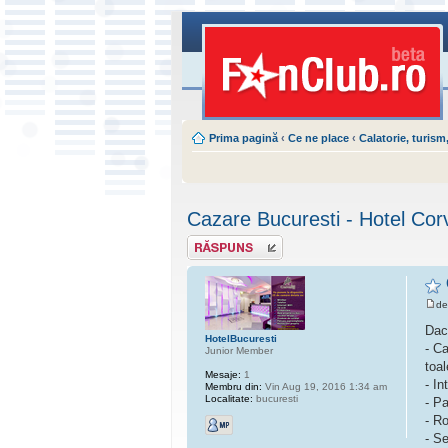
Prima pagină
‹
Ce ne place
‹
Calatorie, turism
Cazare Bucuresti - Hotel Corv
Scrie un răspuns
d
Dac
HotelBucuresti
- Ca
Junior Member
toal
Mesaje:
1
- In
Membru din:
Vin Aug 19, 2016 1:34 am
Localitate:
bucuresti
- P
- R
- Se