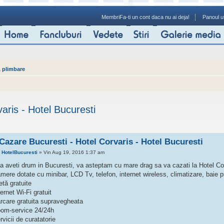
Membri
Fa-ti un cont daca nu ai deja!
Panoul ut
, plimbare
aris - Hotel Bucuresti
Cazare Bucuresti - Hotel Corvaris - Hotel Bucuresti
e
HotelBucuresti
» Vin Aug 19, 2016 1:37 am
a aveti drum in Bucuresti, va asteptam cu mare drag sa va cazati la Hotel Co
mere dotate cu minibar, LCD Tv, telefon, internet wireless, climatizare, baie p
etă gratuite
ternet Wi-Fi gratuit
arcare gratuita supravegheata
oom-service 24/24h
rvicii de curatatorie