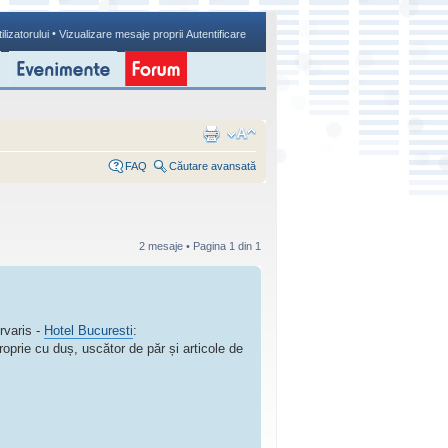
•
ilizatorului
Vizualizare mesaje proprii
Autentificare
FAQ
Căutare avansată
2 mesaje • Pagina
1
din
1
rvaris -
Hotel Bucuresti
:
roprie cu duș, uscător de păr și articole de