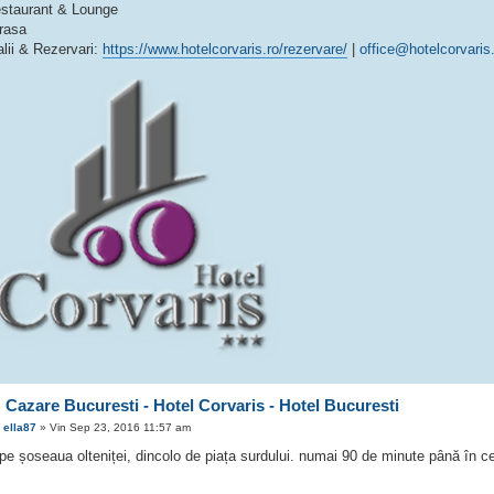
estaurant & Lounge
erasa
alii & Rezervari:
https://www.hotelcorvaris.ro/rezervare/
|
office@hotelcorvaris
 Cazare Bucuresti - Hotel Corvaris - Hotel Bucuresti
e
ella87
» Vin Sep 23, 2016 11:57 am
pe șoseaua olteniței, dincolo de piața surdului. numai 90 de minute până în ce