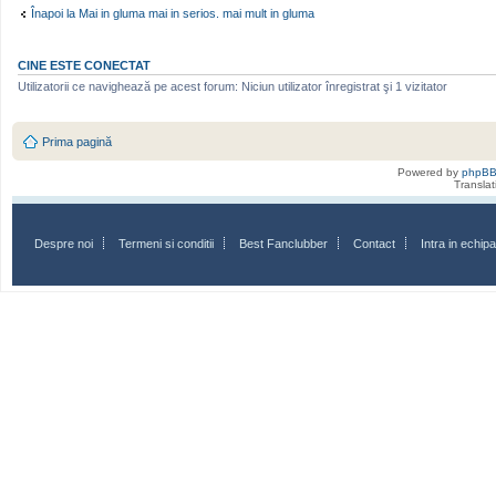
Înapoi la Mai in gluma mai in serios. mai mult in gluma
CINE ESTE CONECTAT
Utilizatorii ce navighează pe acest forum: Niciun utilizator înregistrat şi 1 vizitator
Prima pagină
Powered by
phpB
Transla
Despre noi
Termeni si conditii
Best Fanclubber
Contact
Intra in echi