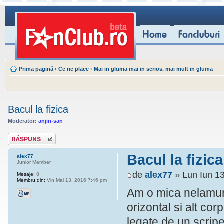
Prima pagină
‹
Ce ne place
‹
Mai in gluma mai in serios. mai mult in gluma
Bacul la fizica
Moderator:
anjin-san
Scrie un răspuns
Bacul la fizica
alex77
Junior Member
de
alex77
» Lun Iun 1
Mesaje:
8
Membru din:
Vin Mai 13, 2016 7:46 pm
Am o mica nelamurir
orizontal si alt cor
legate de un scripe