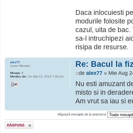
Daca inlocuiesti pe
modurile folosite 
cazul, uita de bac.
sa-l intruchipezi ai
risipa de resurse.
Re: Bacul la fi
alex77
Junior Member
de
alex77
» Mie Aug 2
Mesaje:
8
Membru din:
Vin Mai 13, 2016 7:46 pm
Nu esti amuzant del
misto si in derader
Am vrut sa iau si e
Afişează mesajele de la anteriorul:
Scrie un răspuns