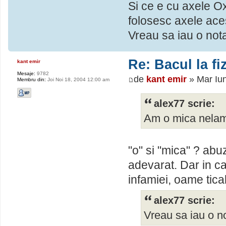
Si ce e cu axele O
folosesc axele ac
Vreau sa iau o not
Re: Bacul la fi
kant emir
Mesaje:
9782
de
kant emir
» Mar Iu
Membru din:
Joi Noi 18, 2004 12:00 am
alex77 scrie:
Am o mica nelamu
"o" si "mica" ? abu
adevarat. Dar in caz
infamiei, oame tica
alex77 scrie:
Vreau sa iau o n