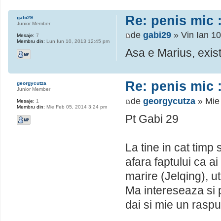
Re: penis mic :
gabi29
Junior Member
de
gabi29
» Vin Ian 1
Mesaje:
7
Membru din:
Lun Iun 10, 2013 12:45 pm
Asa e Marius, exist
Re: penis mic :
georgycutza
Junior Member
de
georgycutza
» Mie
Mesaje:
1
Membru din:
Mie Feb 05, 2014 3:24 pm
Pt Gabi 29
La tine in cat timp 
afara faptului ca ai
marire (Jelqing), u
Ma intereseaza si p
dai si mie un raspu