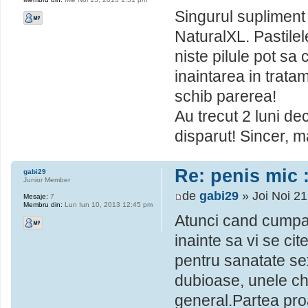
Singurul supliment
NaturalXL. Pastilel
niste pilule pot s
inaintarea in trat
schib parerea!
Au trecut 2 luni de
disparut! Sincer, m
Re: penis mic :
gabi29
Junior Member
de
gabi29
» Joi Noi 2
Mesaje:
7
Membru din:
Lun Iun 10, 2013 12:45 pm
Atunci cand cumpar
inainte sa vi se ci
pentru sanatate se
dubioase, unele chi
general.Partea pro