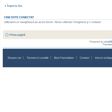
Înapoi la Sex
CINE ESTE CONECTAT
Utilizatorii ce navighează pe acest forum: Niciun utilizator înregistrat şi 1 vizitator
Prima pagină
Powered by
phpB
Transla
Despre noi
Termeni si conditii
Best Fanclubber
Contact
Intra in echi