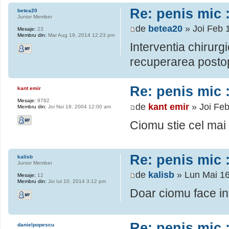
Re: penis mic :
betea20
Junior Member
de
betea20
» Joi Feb 
Mesaje:
23
Membru din:
Mar Aug 19, 2014 12:23 pm
Interventia chirurg
recuperarea postop
Re: penis mic :
kant emir
Mesaje:
9782
de
kant emir
» Joi Feb
Membru din:
Joi Noi 18, 2004 12:00 am
Ciomu stie cel mai 
Re: penis mic :
kalisb
Junior Member
de
kalisb
» Lun Mai 16
Mesaje:
12
Membru din:
Joi Iul 10, 2014 3:12 pm
Doar ciomu face inte
Re: penis mic :
danielpopescu