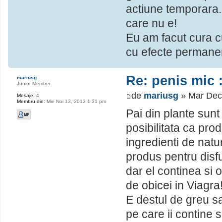
actiune temporara. 
care nu e!
Eu am facut cura cu
cu efecte permanen
Re: penis mic :
mariusg
Junior Member
de
mariusg
» Mar Dec
Mesaje:
4
Membru din:
Mie Noi 13, 2013 1:31 pm
Pai din plante sunt
posibilitata ca pro
ingredienti de natu
produs pentru disfu
dar el continea si 
de obicei in Viagra
E destul de greu sa
pe care ii contine 