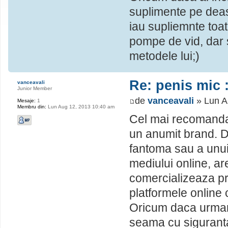
suplimente pe deas
iau supliemnte toa
pompe de vid, dar s
metodele lui;)
Re: penis mic :
vanceavali
Junior Member
de
vanceavali
» Lun A
Mesaje:
1
Membru din:
Lun Aug 12, 2013 10:40 am
Cel mai recomandat 
un anumit brand. D
fantoma sau a unui
mediului online, are
comercializeaza p
platformele online
Oricum daca urmares
seama cu siguranta