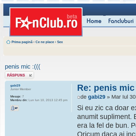
Prima pagină
‹
Ce ne place
‹
Sex
penis mic :(((
Scrie un răspuns
Re: penis mic 
gabi29
Junior Member
de
gabi29
» Mar Iul 3
Mesaje:
7
Membru din:
Lun Iun 10, 2013 12:45 pm
Si eu zic ca doar e
anumit supliment. E
era la fel de bun. P
Oricum daca ai incre