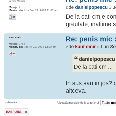
Junior Member
de
danielpopescu
» J
Mesaje:
2
Membru din:
Lun Dec 22, 2014 11:43 am
De la cati cm e co
greutate, inaltime s
Re: penis mic :
kant emir
Mesaje:
9782
de
kant emir
» Lun Se
Membru din:
Joi Noi 18, 2004 12:00 am
danielpopescu 
De la cati cm ...
In sus sau in jos?
altceva.
Anterior
Afişează mesajele de la anteriorul:
Scrie un răspuns