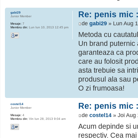
Re: penis mic :
gabi29
Junior Member
de
gabi29
» Lun Aug 1
Mesaje:
7
Membru din:
Lun Iun 10, 2013 12:45 pm
Metoda cu cautatul 
Un brand puternic ar
garanteaza ca produ
care au folosit pro
asta trebuie sa intr
produsul ala sau pe
O zi frumoasa!
Re: penis mic :
costel14
Junior Member
de
costel14
» Joi Aug
Mesaje:
4
Membru din:
Vin Iun 28, 2013 9:04 am
Acum depinde si und
respectiv. Cea mai 