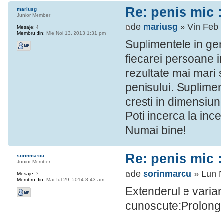
Re: penis mic :
mariusg
Junior Member
de
mariusg
» Vin Feb 
Mesaje:
4
Membru din:
Mie Noi 13, 2013 1:31 pm
Suplimentele in gene
fiecarei persoane i
rezultate mai mari 
penisului. Suplime
cresti in dimensiun
Poti incerca la inc
Numai bine!
Re: penis mic :
sorinmarcu
Junior Member
de
sorinmarcu
» Lun 
Mesaje:
2
Membru din:
Mar Iul 29, 2014 8:43 am
Extenderul e varia
cunoscute:Prolong