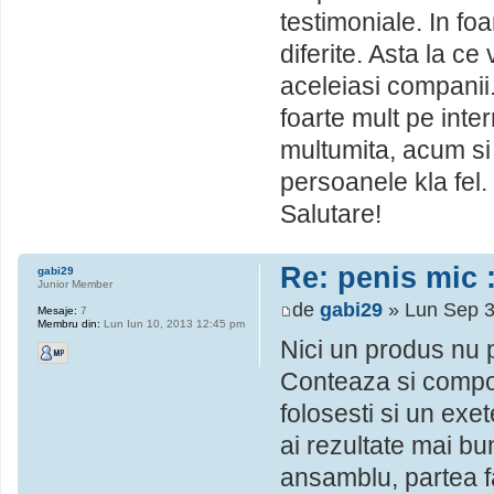
testimoniale. In fo
diferite. Asta la c
aceleiasi companii
foarte mult pe inte
multumita, acum si
persoanele kla fel. 
Salutare!
Re: penis mic :
gabi29
Junior Member
de
gabi29
» Lun Sep 3
Mesaje:
7
Membru din:
Lun Iun 10, 2013 12:45 pm
Nici un produs nu p
Conteaza si compor
folosesti si un exet
ai rezultate mai bu
ansamblu, partea f