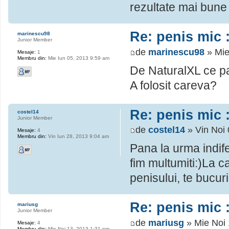
rezultate mai bune 
Re: penis mic :
marinescu98
Junior Member
de
marinescu98
» Mie
Mesaje:
1
Membru din:
Mie Iun 05, 2013 9:59 am
De NaturalXL ce pa
A folosit careva?
Re: penis mic :
costel14
Junior Member
de
costel14
» Vin Noi 
Mesaje:
4
Membru din:
Vin Iun 28, 2013 9:04 am
Pana la urma indife
fim multumiti:)La c
penisului, te bucur
Re: penis mic :
mariusg
Junior Member
de
mariusg
» Mie Noi 
Mesaje:
4
Membru din:
Mie Noi 13, 2013 1:31 pm