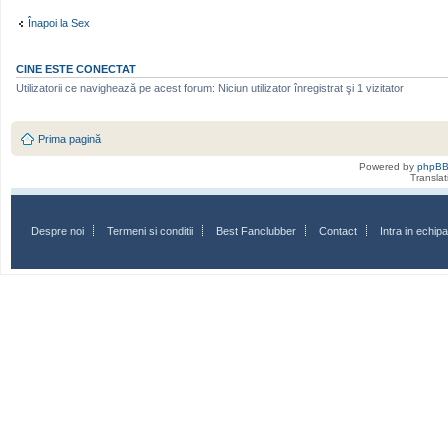
Înapoi la Sex
CINE ESTE CONECTAT
Utilizatorii ce navighează pe acest forum: Niciun utilizator înregistrat şi 1 vizitator
Prima pagină
Powered by
phpB
Transla
Despre noi
Termeni si conditii
Best Fanclubber
Contact
Intra in echi