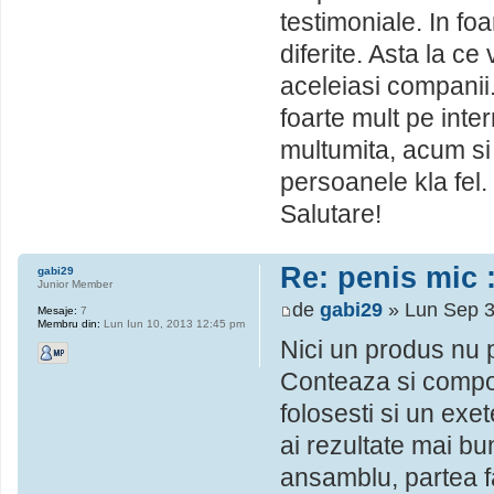
testimoniale. In fo
diferite. Asta la c
aceleiasi companii
foarte mult pe inte
multumita, acum si
persoanele kla fel. 
Salutare!
Re: penis mic :
gabi29
Junior Member
de
gabi29
» Lun Sep 3
Mesaje:
7
Membru din:
Lun Iun 10, 2013 12:45 pm
Nici un produs nu p
Conteaza si compor
folosesti si un exet
ai rezultate mai bu
ansamblu, partea f