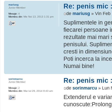
Re: penis mic :
mariusg
Junior Member
de
mariusg
» Vin Feb 
Mesaje:
4
Membru din:
Mie Noi 13, 2013 1:31 pm
Suplimentele in gene
fiecarei persoane i
rezultate mai mari 
penisului. Suplime
cresti in dimensiun
Poti incerca la inc
Numai bine!
Re: penis mic :
sorinmarcu
Junior Member
de
sorinmarcu
» Lun 
Mesaje:
2
Membru din:
Mar Iul 29, 2014 8:43 am
Extenderul e varia
cunoscute:Prolong