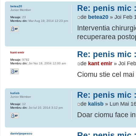
Re: penis mic :
betea20
Junior Member
de
betea20
» Joi Feb 
Mesaje:
23
Membru din:
Mar Aug 19, 2014 12:23 pm
Interventia chirurg
recuperarea postop
Re: penis mic :
kant emir
Mesaje:
9782
de
kant emir
» Joi Feb
Membru din:
Joi Noi 18, 2004 12:00 am
Ciomu stie cel mai 
Re: penis mic :
kalisb
Junior Member
de
kalisb
» Lun Mai 16
Mesaje:
12
Membru din:
Joi Iul 10, 2014 3:12 pm
Doar ciomu face inte
Re: penis mic :
danielpopescu