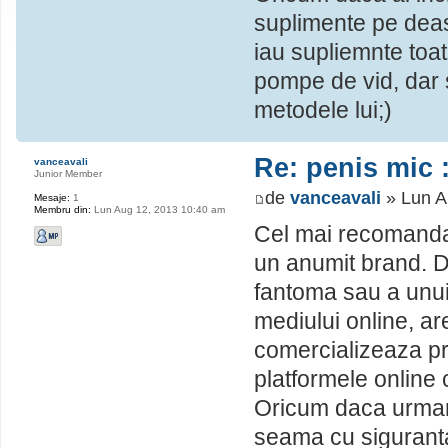
suplimente pe deas
iau supliemnte toa
pompe de vid, dar s
metodele lui;)
Re: penis mic :
vanceavali
Junior Member
de
vanceavali
» Lun A
Mesaje:
1
Membru din:
Lun Aug 12, 2013 10:40 am
Cel mai recomandat 
un anumit brand. D
fantoma sau a unui
mediului online, are
comercializeaza p
platformele online
Oricum daca urmares
seama cu siguranta