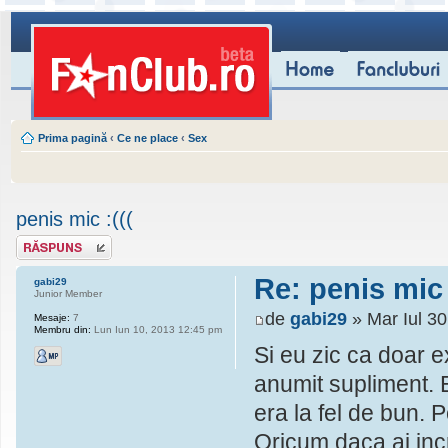
Prima pagină
‹
Ce ne place
‹
Sex
penis mic :(((
Scrie un răspuns
Re: penis mic 
gabi29
Junior Member
de
gabi29
» Mar Iul 3
Mesaje:
7
Membru din:
Lun Iun 10, 2013 12:45 pm
Si eu zic ca doar e
anumit supliment. E
era la fel de bun. P
Oricum daca ai incre