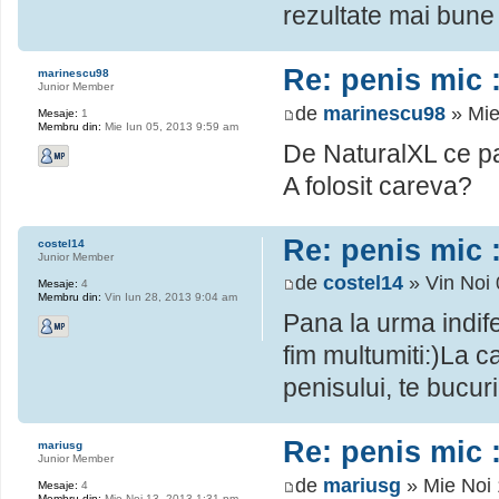
rezultate mai bune 
Re: penis mic :
marinescu98
Junior Member
de
marinescu98
» Mie
Mesaje:
1
Membru din:
Mie Iun 05, 2013 9:59 am
De NaturalXL ce pa
A folosit careva?
Re: penis mic :
costel14
Junior Member
de
costel14
» Vin Noi 
Mesaje:
4
Membru din:
Vin Iun 28, 2013 9:04 am
Pana la urma indife
fim multumiti:)La c
penisului, te bucur
Re: penis mic :
mariusg
Junior Member
de
mariusg
» Mie Noi 
Mesaje:
4
Membru din:
Mie Noi 13, 2013 1:31 pm