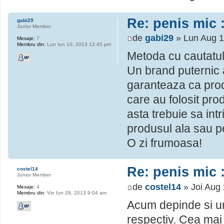
Re: penis mic :
gabi29
Junior Member
de
gabi29
» Lun Aug 1
Mesaje:
7
Membru din:
Lun Iun 10, 2013 12:45 pm
Metoda cu cautatul 
Un brand puternic ar
garanteaza ca produ
care au folosit pro
asta trebuie sa intr
produsul ala sau pe
O zi frumoasa!
Re: penis mic :
costel14
Junior Member
de
costel14
» Joi Aug
Mesaje:
4
Membru din:
Vin Iun 28, 2013 9:04 am
Acum depinde si und
respectiv. Cea mai 