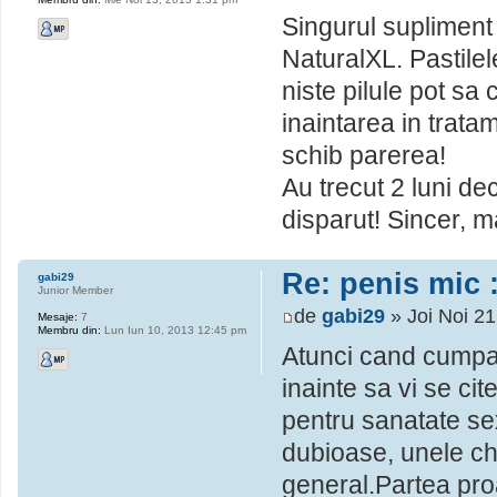
Singurul supliment
NaturalXL. Pastilel
niste pilule pot s
inaintarea in trat
schib parerea!
Au trecut 2 luni de
disparut! Sincer, m
Re: penis mic :
gabi29
Junior Member
de
gabi29
» Joi Noi 2
Mesaje:
7
Membru din:
Lun Iun 10, 2013 12:45 pm
Atunci cand cumpar
inainte sa vi se ci
pentru sanatate se
dubioase, unele chi
general.Partea pro