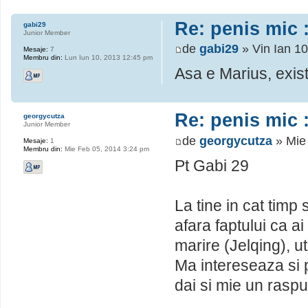
Re: penis mic :
gabi29
Junior Member
de
gabi29
» Vin Ian 1
Mesaje:
7
Membru din:
Lun Iun 10, 2013 12:45 pm
Asa e Marius, exist
Re: penis mic :
georgycutza
Junior Member
de
georgycutza
» Mie
Mesaje:
1
Membru din:
Mie Feb 05, 2014 3:24 pm
Pt Gabi 29
La tine in cat timp 
afara faptului ca ai
marire (Jelqing), u
Ma intereseaza si p
dai si mie un raspu