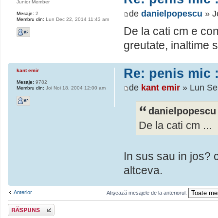
Junior Member
de
danielpopescu
» J
Mesaje:
2
Membru din:
Lun Dec 22, 2014 11:43 am
De la cati cm e co
greutate, inaltime s
Re: penis mic :
kant emir
Mesaje:
9782
de
kant emir
» Lun Se
Membru din:
Joi Noi 18, 2004 12:00 am
danielpopescu 
De la cati cm ...
In sus sau in jos?
altceva.
Anterior
Afişează mesajele de la anteriorul:
Scrie un răspuns