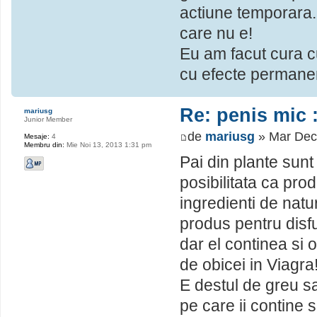
actiune temporara. 
care nu e!
Eu am facut cura cu
cu efecte permanen
Re: penis mic :
mariusg
Junior Member
de
mariusg
» Mar Dec
Mesaje:
4
Membru din:
Mie Noi 13, 2013 1:31 pm
Pai din plante sunt
posibilitata ca pro
ingredienti de natu
produs pentru disfu
dar el continea si 
de obicei in Viagra
E destul de greu sa
pe care ii contine 