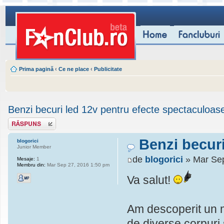
Prima pagină
‹
Ce ne place
‹
Publicitate
Benzi becuri led 12v pentru efecte spectaculoas
Scrie un răspuns
Benzi becuri
blogorici
Junior Member
de
blogorici
» Mar Sep
Mesaje:
1
Membru din:
Mar Sep 27, 2016 1:50 pm
Va salut!
Am descoperit un 
de diverse corpuri