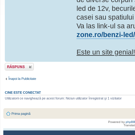
led de 12v, becuril
casei sau spatiului
Va las link-ul sa ar
zone.ro/benzi-led
Este un site genial
Scrie un răspuns
Înapoi la Publicitate
CINE ESTE CONECTAT
Utilizatorii ce navighează pe acest forum: Niciun utilizator înregistrat şi 1 vizitator
Prima pagină
Powered by
phpB
Transla