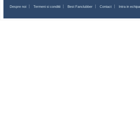
Despre noi
Termeni si conditii
Best Fanclubber
Contact
Intra in echi