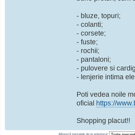
- bluze, topuri;
- colanti;
- corsete;
- fuste;
- rochii;
- pantaloni;
- pulovere si cardi
- lenjerie intima el
Poti vedea noile mo
oficial
https://www.
Shopping placut!!
Afişează mesajele de la anteriorul: