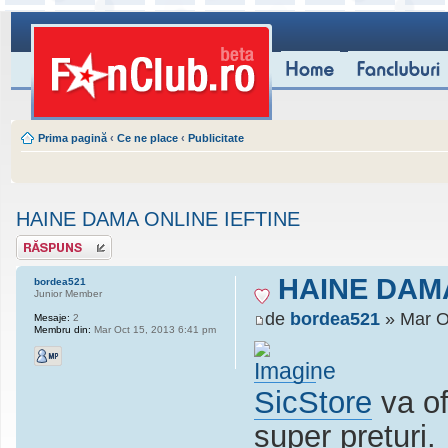
Prima pagină
‹
Ce ne place
‹
Publicitate
HAINE DAMA ONLINE IEFTINE
Scrie un răspuns
HAINE DAMA
bordea521
Junior Member
de
bordea521
» Mar O
Mesaje:
2
Membru din:
Mar Oct 15, 2013 6:41 pm
SicStore
va of
super preturi.