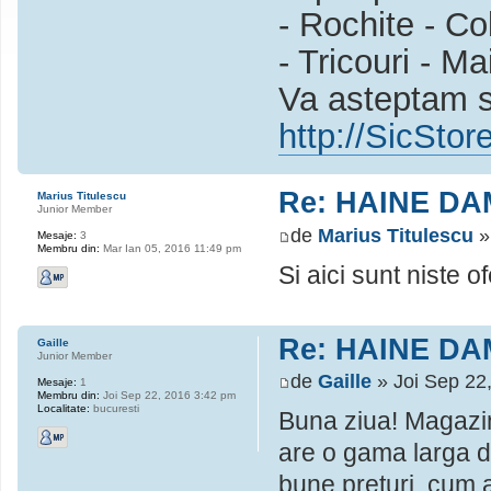
- Rochite - Col
- Tricouri - Ma
Va asteptam sa
http://SicStor
Re: HAINE DA
Marius Titulescu
Junior Member
de
Marius Titulescu
»
Mesaje:
3
Membru din:
Mar Ian 05, 2016 11:49 pm
Si aici sunt niste 
Re: HAINE DA
Gaille
Junior Member
de
Gaille
» Joi Sep 22
Mesaje:
1
Membru din:
Joi Sep 22, 2016 3:42 pm
Localitate:
bucuresti
Buna ziua! Magazin
are o gama larga de
bune preturi, cum ar