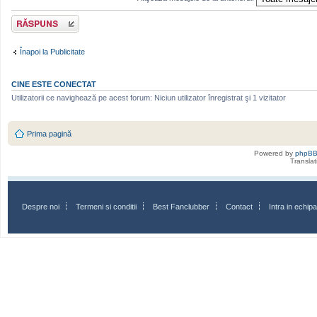
Scrie un răspuns
Înapoi la Publicitate
CINE ESTE CONECTAT
Utilizatorii ce navighează pe acest forum: Niciun utilizator înregistrat şi 1 vizitator
Prima pagină
Powered by
phpB
Transla
Despre noi
Termeni si conditii
Best Fanclubber
Contact
Intra in echi