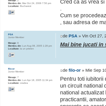
Cred ca as vrea si i
Mesaje:
2
Membru din:
Mar Oct 24, 2006 7:50 pm
Localitate:
Bucharest
.
Cum se procedeaza?
, sau adresa de mai
PSA
de
PSA
» Vin Oct 27, 
Junior Member
Mai bine jucati in
Mesaje:
8
Membru din:
Lun Aug 08, 2005 1:28 pm
Localitate:
la un prieten
filo-or
de
filo-or
» Mie Sep 1
Junior Member
Pentru toti iubito
Mesaje:
7
Membru din:
Lun Apr 18, 2005 11:34 pm
Localitate:
oradea
un circuit national
national actualizat l
practicantii, amato