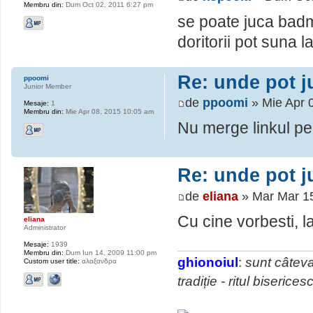
Membru din:
Dum Oct 02, 2011 6:27 pm
se poate juca badm
doritorii pot suna l
Re: unde pot 
ppoomi
Junior Member
de
ppoomi
» Mie Apr 
Mesaje:
1
Membru din:
Mie Apr 08, 2015 10:05 am
Nu merge linkul pe 
Re: unde pot 
de
eliana
» Mar Mar 1
Cu cine vorbesti, l
eliana
Administrator
Mesaje:
1939
Membru din:
Dum Iun 14, 2009 11:00 pm
ghionoiul
:
sunt câteva
Custom user title:
αλαξανδρα
tradiție - ritul biserice