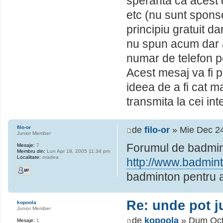
speranta ca acest 
etc (nu sunt sponso
principiu gratuit 
nu spun acum dar a
numar de telefon 
Acest mesaj va fi 
ideea de a fi cat ma
transmita la cei int
filo-or
de
filo-or
» Mie Dec 24
Junior Member
Forumul de badmin
Mesaje:
7
Membru din:
Lun Apr 18, 2005 11:34 pm
Localitate:
oradea
http://www.badmin
badminton pentru a
Re: unde pot 
kopoola
Junior Member
de
kopoola
» Dum Oct
Mesaje:
1