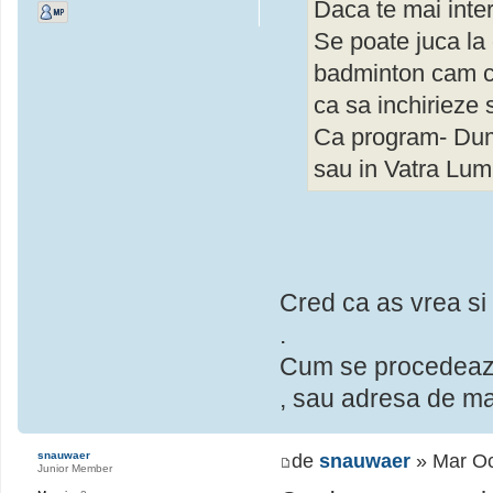
Daca te mai inte
Se poate juca la 
badminton cam cu
ca sa inchirieze 
Ca program- Dum
sau in Vatra Lum
Cred ca as vrea si i
.
Cum se procedeaza?
, sau adresa de mai
snauwaer
de
snauwaer
» Mar Oc
Junior Member