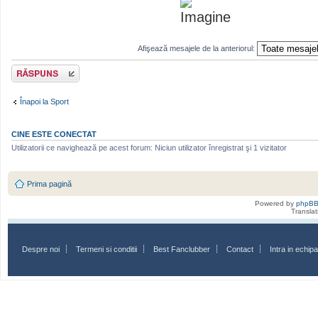
Afişează mesajele de la anteriorul:
Scrie un răspuns
Înapoi la Sport
CINE ESTE CONECTAT
Utilizatorii ce navighează pe acest forum: Niciun utilizator înregistrat şi 1 vizitator
Prima pagină
Powered by
phpB
Transla
Despre noi
Termeni si conditii
Best Fanclubber
Contact
Intra in echi