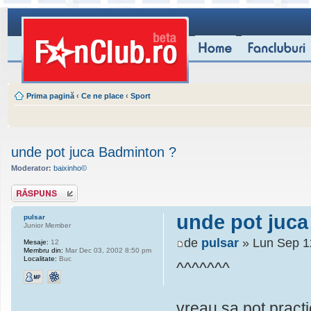
Prima pagină
‹
Ce ne place
‹
Sport
unde pot juca Badminton ?
Moderator:
baixinho©
Scrie un răspuns
unde pot juc
pulsar
Junior Member
de
pulsar
» Lun Sep 1
Mesaje:
12
Membru din:
Mar Dec 03, 2002 8:50 pm
Localitate:
Buc
^^^^^^^
vreau sa pot practi