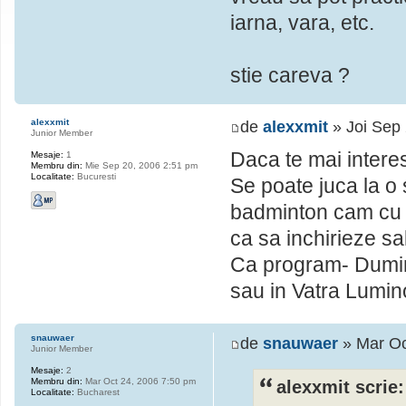
iarna, vara, etc.
stie careva ?
alexxmit
de
alexxmit
» Joi Sep
Junior Member
Daca te mai inter
Mesaje:
1
Membru din:
Mie Sep 20, 2006 2:51 pm
Localitate:
Bucuresti
Se poate juca la o 
badminton cam cu 
ca sa inchirieze sa
Ca program- Dumin
sau in Vatra Lumi
snauwaer
de
snauwaer
» Mar Oc
Junior Member
Mesaje:
2
Membru din:
Mar Oct 24, 2006 7:50 pm
alexxmit scrie:
Localitate:
Bucharest