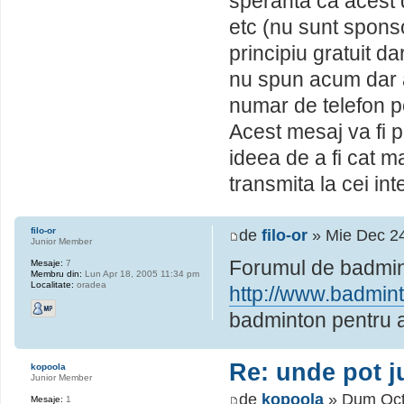
speranta ca acest 
etc (nu sunt sponso
principiu gratuit 
nu spun acum dar a
numar de telefon 
Acest mesaj va fi 
ideea de a fi cat ma
transmita la cei int
filo-or
de
filo-or
» Mie Dec 24
Junior Member
Forumul de badmin
Mesaje:
7
Membru din:
Lun Apr 18, 2005 11:34 pm
Localitate:
oradea
http://www.badmin
badminton pentru a
Re: unde pot 
kopoola
Junior Member
de
kopoola
» Dum Oct
Mesaje:
1