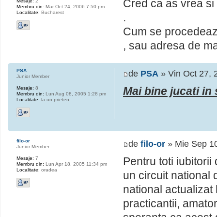
Cred ca as vrea si i
Mesaje:
2
Membru din:
Mar Oct 24, 2006 7:50 pm
Localitate:
Bucharest
.
Cum se procedeaza?
, sau adresa de mai
PSA
de
PSA
» Vin Oct 27, 
Junior Member
Mai bine jucati in
Mesaje:
8
Membru din:
Lun Aug 08, 2005 1:28 pm
Localitate:
la un prieten
filo-or
de
filo-or
» Mie Sep 1
Junior Member
Pentru toti iubito
Mesaje:
7
Membru din:
Lun Apr 18, 2005 11:34 pm
Localitate:
oradea
un circuit national
national actualizat l
practicantii, amato