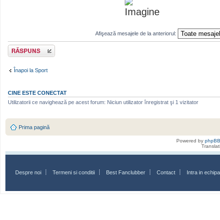
Afişează mesajele de la anteriorul:
Scrie un răspuns
Înapoi la Sport
CINE ESTE CONECTAT
Utilizatorii ce navighează pe acest forum: Niciun utilizator înregistrat şi 1 vizitator
Prima pagină
Powered by
phpB
Transla
Despre noi
Termeni si conditii
Best Fanclubber
Contact
Intra in echi