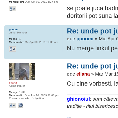
Membru din:
Dum Oct 02, 2011 6:27 pm
se poate juca badm
doritorii pot suna l
Re: unde pot 
ppoomi
Junior Member
de
ppoomi
» Mie Apr 
Mesaje:
1
Membru din:
Mie Apr 08, 2015 10:05 am
Nu merge linkul pe 
Re: unde pot 
de
eliana
» Mar Mar 1
Cu cine vorbesti, l
eliana
Administrator
Mesaje:
1939
Membru din:
Dum Iun 14, 2009 11:00 pm
ghionoiul
:
sunt câteva
Custom user title:
αλαξανδρα
tradiție - ritul biserice