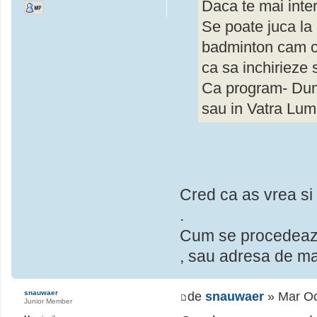
Daca te mai inte
Se poate juca la 
badminton cam cu
ca sa inchirieze 
Ca program- Dum
sau in Vatra Lum
Cred ca as vrea si i
.
Cum se procedeaza?
, sau adresa de mai
snauwaer
de
snauwaer
» Mar Oc
Junior Member