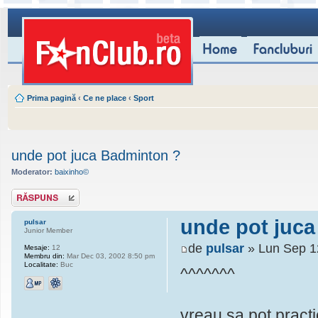
Prima pagină
‹
Ce ne place
‹
Sport
unde pot juca Badminton ?
Moderator:
baixinho©
Scrie un răspuns
unde pot juc
pulsar
Junior Member
de
pulsar
» Lun Sep 1
Mesaje:
12
Membru din:
Mar Dec 03, 2002 8:50 pm
Localitate:
Buc
^^^^^^^
vreau sa pot practi