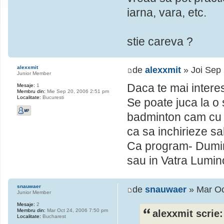
iarna, vara, etc.
stie careva ?
alexxmit
de
alexxmit
» Joi Sep
Junior Member
Daca te mai inter
Mesaje:
1
Membru din:
Mie Sep 20, 2006 2:51 pm
Localitate:
Bucuresti
Se poate juca la o 
badminton cam cu 
ca sa inchirieze sa
Ca program- Dumin
sau in Vatra Lumi
snauwaer
de
snauwaer
» Mar Oc
Junior Member
Mesaje:
2
Membru din:
Mar Oct 24, 2006 7:50 pm
alexxmit scrie:
Localitate:
Bucharest