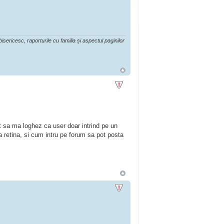
isericesc, raporturile cu familia și aspectul paginilor
 sa ma loghez ca user doar intrind pe un
a retina, si cum intru pe forum sa pot posta