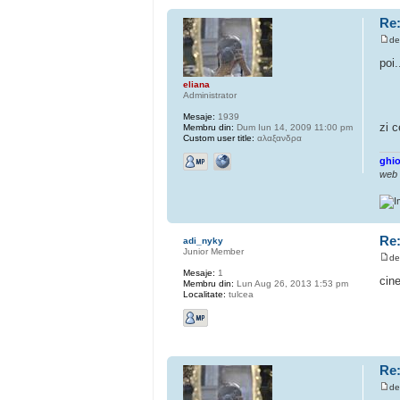
Re:
d
poi
eliana
Administrator
Mesaje:
1939
zi 
Membru din:
Dum Iun 14, 2009 11:00 pm
Custom user title:
αλαξανδρα
ghio
web
Re:
adi_nyky
Junior Member
d
Mesaje:
1
cin
Membru din:
Lun Aug 26, 2013 1:53 pm
Localitate:
tulcea
Re:
d