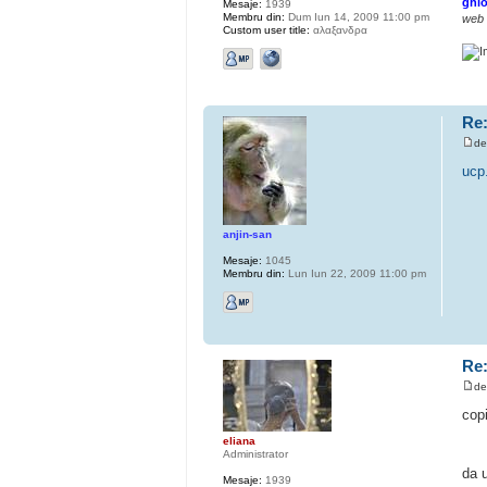
ghio
Mesaje:
1939
Membru din:
Dum Iun 14, 2009 11:00 pm
web
Custom user title:
αλαξανδρα
Re:
d
ucp
anjin-san
Mesaje:
1045
Membru din:
Lun Iun 22, 2009 11:00 pm
Re:
d
cop
eliana
Administrator
da u
Mesaje:
1939