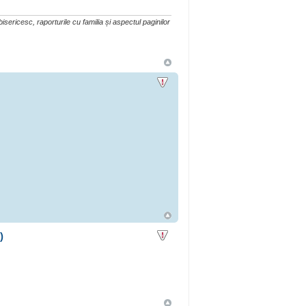
isericesc, raporturile cu familia și aspectul paginilor
)