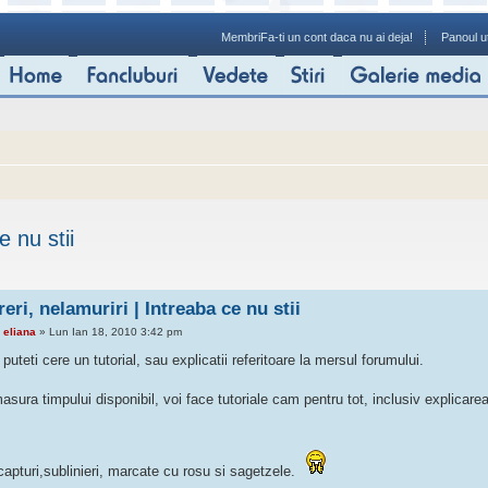
Membri
Fa-ti un cont daca nu ai deja!
Panoul ut
e nu stii
eri, nelamuriri | Intreaba ce nu stii
e
eliana
» Lun Ian 18, 2010 3:42 pm
 puteti cere un tutorial, sau explicatii referitoare la mersul forumului.
asura timpului disponibil, voi face tutoriale cam pentru tot, inclusiv explicare
apturi,sublinieri, marcate cu rosu si sagetzele.