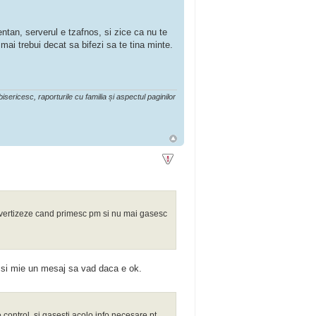
entan, serverul e tzafnos, si zice ca nu te
ai trebui decat sa bifezi sa te tina minte.
isericesc, raporturile cu familia și aspectul paginilor
avertizeze cand primesc pm si nu mai gasesc
mi si mie un mesaj sa vad daca e ok.
 control, si gasesti acolo info necesare pt