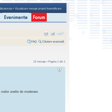
•
ilizatorului
Vizualizare mesaje proprii
Autentificare
FAQ
Căutare avansată
15 mesaje • Pagina
1
din
1
a noilor unelte de moderare.