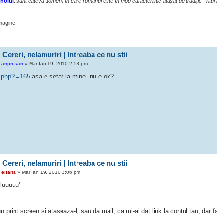
noiul
:
sunt câteva domenii în care românul este în mod caracteristic atașat de tradiție - ritul b
 Cereri, nelamuriri | Intreaba ce nu stii
e
anjin-san
» Mar Ian 19, 2010 2:58 pm
.php?i=165
asa e setat la mine. nu e ok?
 Cereri, nelamuriri | Intreaba ce nu stii
e
eliana
» Mar Ian 19, 2010 3:06 pm
iluuuuu'
n print screen si ataseaza-l, sau da mail, ca mi-ai dat link la contul tau, dar f