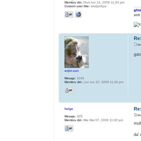
Membru din:
Dum Iun 14, 2009 11:00 pm
Custom user title:
αλαξανδρα
ghio
web
Re:
d
gata
anjin-san
Mesaje:
1045
Membru din:
Lun Iun 22, 2009 11:00 pm
Re
helga
d
Mesaje:
305
Membru din:
Mie Mai 07, 2008 11:00 pm
mul
da'