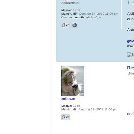
1. c
Administrator
Mesaje:
1939
Astf
Membru din:
Dum Iun 14, 2009 11:00 pm
Custom user title:
αλαξανδρα
cuno
Ast
ghio
web
Re:
d
anjin-san
Mesaje:
1045
Membru din:
Lun Iun 22, 2009 11:00 pm
deci