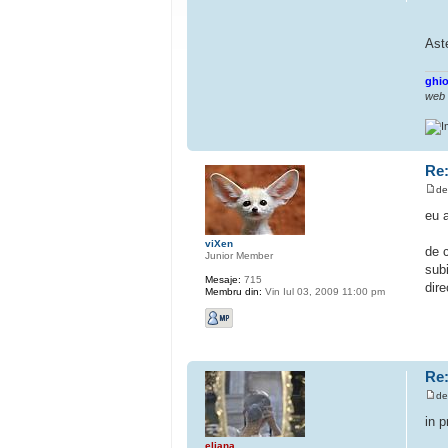
Ast
ghio
web
Re:
d
eu 
viXen
de 
Junior Member
subi
Mesaje:
715
dire
Membru din:
Vin Iul 03, 2009 11:00 pm
Re:
d
in p
eliana