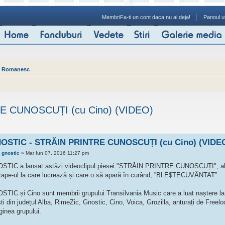
Membri
Fa-ti un cont daca nu ai deja!
Panoul ut
p Romanesc
E CUNOSCUȚI (cu Cino) (VIDEO)
OSTIC - STRĂIN PRINTRE CUNOSCUȚI (cu Cino) (VIDE
e
gnostic
» Mar Iun 07, 2016 11:27 pm
STIC a lansat astăzi videoclipul piesei "STRĂIN PRINTRE CUNOSCUȚI", alăt
tape-ul la care lucrează și care o să apară în curând, ”BLE$TECUVÂNTAT”.
STIC și Cino sunt membrii grupului Transilvania Music care a luat naștere la 
ști din județul Alba, RimeZic, Gnostic, Cino, Voica, Grozilla, anturați de Freeloo
ginea grupului.