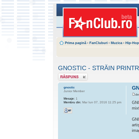
Prima pagină
‹
FanCluburi
‹
Muzica
‹
Hip-Ho
GNOSTIC - STRĂIN PRINTR
Scrie un răspuns
GN
gnostic
Junior Member
d
Mesaje:
1
GNO
Membru din:
Mar Iun 07, 2016 11:25 pm
mix
GNO
arti
ima