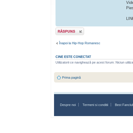
Vide
Pie
LIN
Scrie un răspuns
Înapoi la Hip-Hop Romanesc
CINE ESTE CONECTAT
Utilizatorii ce navighează pe acest forum: Niciun utilizat
Prima pagină
Despre noi
Termeni si conditii
Best Fanclu