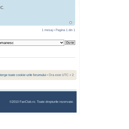
.
IC.
1 mesaj • Pagina
1
din
1
terge toate cookie-urile forumului
• Ora este UTC + 2
©2010 FanClub.ro. Toate drepturile rezervate.