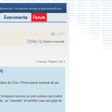
•
ilizatorului
Vizualizare mesaje proprii
Autentificare
FAQ
Căutare avansată
1 mesaj • Pagina
1
din
1
O)
uri de Cino. Prima piesă extrasă de pe
începutul acestui an prin unirea mai multor
k, un ”outsider” al familiei care are grijă de