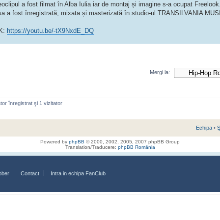
oclipul a fost filmat în Alba Iulia iar de montaj și imagine s-a ocupat Freelook
sa a fost înregistrată, mixata și masterizată în studio-ul TRANSILVANIA MUS
K:
https://youtu.be/-tX9NxdE_DQ
Mergi la:
or înregistrat şi 1 vizitator
Echipa
•
Ş
Powered by
phpBB
© 2000, 2002, 2005, 2007 phpBB Group
Translation/Traducere:
phpBB România
bber
Contact
Intra in echipa FanClub