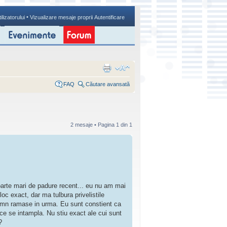
•
ilizatorului
Vizualizare mesaje proprii
Autentificare
FAQ
Căutare avansată
2 mesaje • Pagina
1
din
1
oarte mari de padure recent... eu nu am mai
oc exact, dar ma tulbura privelistile
 lemn ramase in urma. Eu sunt constient ca
ce se intampla. Nu stiu exact ale cui sunt
?