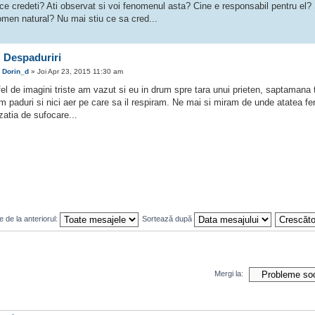
ce credeti? Ati observat si voi fenomenul asta? Cine e responsabil pentru el?
omen natural? Nu mai stiu ce sa cred...
 Despaduriri
e
Dorin_d
» Joi Apr 23, 2015 11:30 am
fel de imagini triste am vazut si eu in drum spre tara unui prieten, saptamana
 paduri si nici aer pe care sa il respiram. Ne mai si miram de unde atatea fe
zatia de sufocare...
 de la anteriorul:
Sortează după
Mergi la: