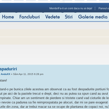
Membri
Fa-ti un cont daca nu ai deja!
Panoul ut
spaduriri
e
AnduXX
» Sâm Apr 11, 2015 6:28 pm
utare!
itand-o pe bunica zilele acestea am observat ca au fost despadurite portiuni f
ut pe aici de la pastele trecut e drept, deci nu as putea sa spun cand au avut l
ampinate. Chiar am un sentiment de pierdere si tristete cand vad cioturile de
e nevoie ca padurea sa fie reimprospatata pe alocuri, dar mi se pare exagerat 
urile din zona, dar ar trebui macar sa se ocupe de plantarea de copaci noi, nu