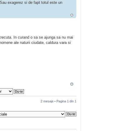
 Sau exagerez si de fapt totul este un
 trecuta. In curand o sa se ajunga sa nu mai
nomene ale naturii ciudate, caldura vara si
2 mesaje • Pagina
1
din
1