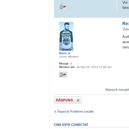
Voi 
fen
Re:
d
Ast
avem
sen
Dorin_d
Junior Member
Mesaje:
4
Membru din:
Joi Apr 23, 2015 11:09 am
Afişează mesajele
Scrie un răspuns
Înapoi la Probleme sociale
CINE ESTE CONECTAT