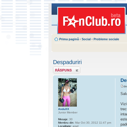
Prima pagină
‹
Social
‹
Probleme sociale
Despaduriri
Scrie un răspuns
De
d
Sal
Viz
trec
AnduXX
Junior Member
int
est
Mesaje:
30
Membru din:
Mar Oct 30, 2012 11:47 pm
pad
Localitate:
arad