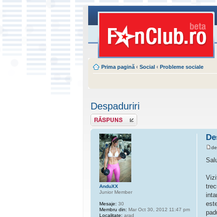
Prima pagină
‹
Social
‹
Probleme sociale
Despaduriri
Scrie un răspuns
De
d
Sal
Viz
trec
AnduXX
Junior Member
int
est
Mesaje:
30
Membru din:
Mar Oct 30, 2012 11:47 pm
pad
Localitate:
arad