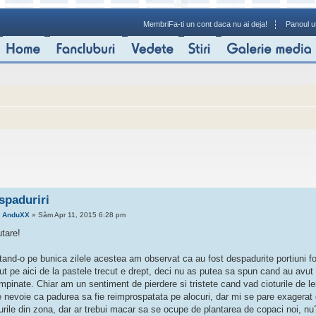
Membri
Fa-ti un cont daca nu ai deja!
Panoul ut
spaduriri
e
AnduXX
» Sâm Apr 11, 2015 6:28 pm
utare!
itand-o pe bunica zilele acestea am observat ca au fost despadurite portiuni f
ut pe aici de la pastele trecut e drept, deci nu as putea sa spun cand au avut l
ampinate. Chiar am un sentiment de pierdere si tristete cand vad cioturile de
e nevoie ca padurea sa fie reimprospatata pe alocuri, dar mi se pare exagerat 
urile din zona, dar ar trebui macar sa se ocupe de plantarea de copaci noi, nu