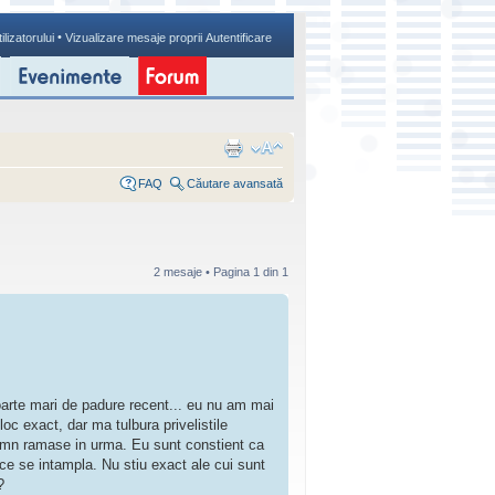
•
ilizatorului
Vizualizare mesaje proprii
Autentificare
FAQ
Căutare avansată
2 mesaje • Pagina
1
din
1
oarte mari de padure recent... eu nu am mai
oc exact, dar ma tulbura privelistile
 lemn ramase in urma. Eu sunt constient ca
ce se intampla. Nu stiu exact ale cui sunt
?