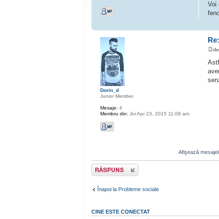
Voi 
fen
Re:
d
Ast
avem
sen
Dorin_d
Junior Member
Mesaje:
4
Membru din:
Joi Apr 23, 2015 11:09 am
Afişează mesajele
Scrie un răspuns
Înapoi la Probleme sociale
CINE ESTE CONECTAT