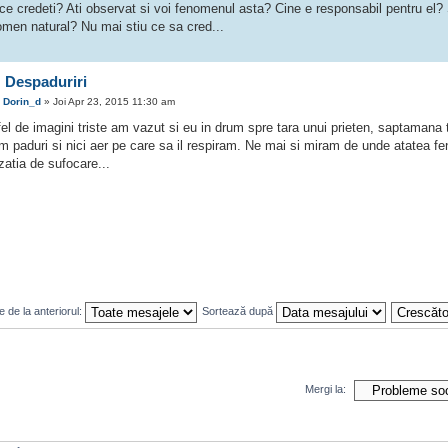
ce credeti? Ati observat si voi fenomenul asta? Cine e responsabil pentru el?
omen natural? Nu mai stiu ce sa cred...
 Despaduriri
e
Dorin_d
» Joi Apr 23, 2015 11:30 am
fel de imagini triste am vazut si eu in drum spre tara unui prieten, saptamana
 paduri si nici aer pe care sa il respiram. Ne mai si miram de unde atatea fe
zatia de sufocare...
 de la anteriorul:
Sortează după
Mergi la: