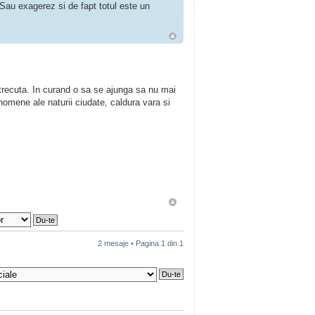
 Sau exagerez si de fapt totul este un
 trecuta. In curand o sa se ajunga sa nu mai
nomene ale naturii ciudate, caldura vara si
2 mesaje • Pagina
1
din
1