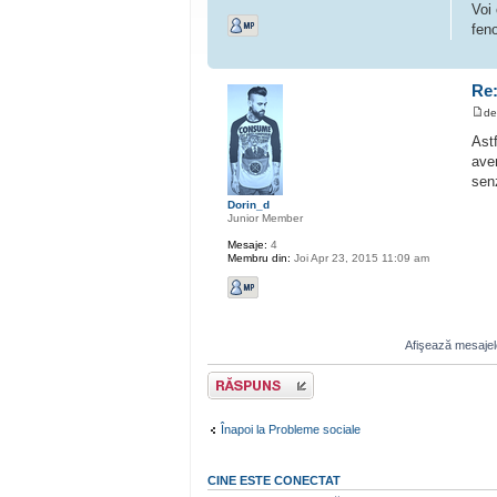
Voi 
fen
Re:
d
Ast
avem
sen
Dorin_d
Junior Member
Mesaje:
4
Membru din:
Joi Apr 23, 2015 11:09 am
Afişează mesajele
Scrie un răspuns
Înapoi la Probleme sociale
CINE ESTE CONECTAT