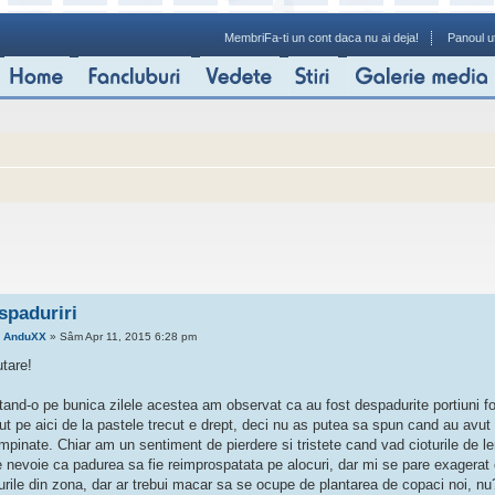
Membri
Fa-ti un cont daca nu ai deja!
Panoul ut
spaduriri
e
AnduXX
» Sâm Apr 11, 2015 6:28 pm
utare!
itand-o pe bunica zilele acestea am observat ca au fost despadurite portiuni f
ut pe aici de la pastele trecut e drept, deci nu as putea sa spun cand au avut l
ampinate. Chiar am un sentiment de pierdere si tristete cand vad cioturile de
e nevoie ca padurea sa fie reimprospatata pe alocuri, dar mi se pare exagerat 
urile din zona, dar ar trebui macar sa se ocupe de plantarea de copaci noi, nu