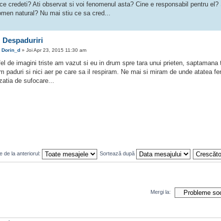
ce credeti? Ati observat si voi fenomenul asta? Cine e responsabil pentru el?
omen natural? Nu mai stiu ce sa cred...
 Despaduriri
e
Dorin_d
» Joi Apr 23, 2015 11:30 am
fel de imagini triste am vazut si eu in drum spre tara unui prieten, saptamana
 paduri si nici aer pe care sa il respiram. Ne mai si miram de unde atatea fe
zatia de sufocare...
 de la anteriorul:
Sortează după
Mergi la: