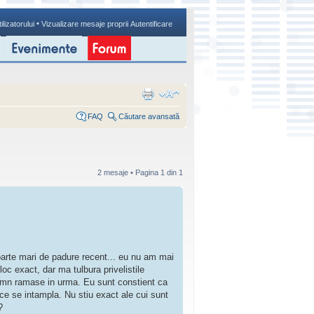
•
ilizatorului
Vizualizare mesaje proprii
Autentificare
FAQ
Căutare avansată
2 mesaje • Pagina
1
din
1
oarte mari de padure recent... eu nu am mai
oc exact, dar ma tulbura privelistile
 lemn ramase in urma. Eu sunt constient ca
ce se intampla. Nu stiu exact ale cui sunt
?