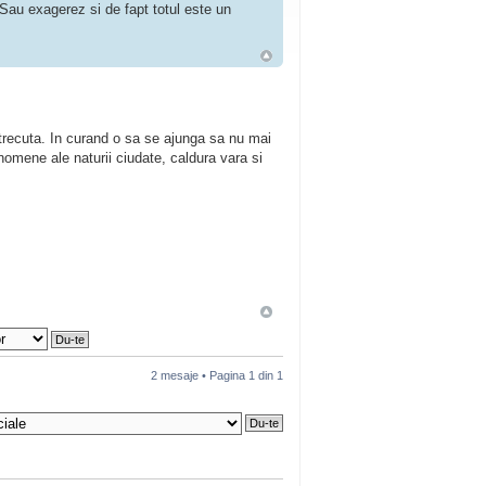
 Sau exagerez si de fapt totul este un
 trecuta. In curand o sa se ajunga sa nu mai
nomene ale naturii ciudate, caldura vara si
2 mesaje • Pagina
1
din
1