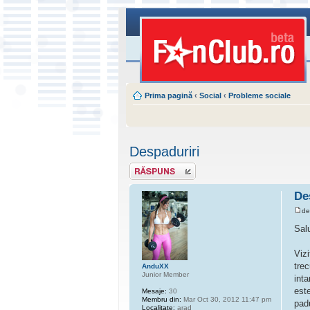
Prima pagină
‹
Social
‹
Probleme sociale
Despaduriri
Scrie un răspuns
De
d
Sal
Viz
trec
AnduXX
Junior Member
int
est
Mesaje:
30
Membru din:
Mar Oct 30, 2012 11:47 pm
pad
Localitate:
arad