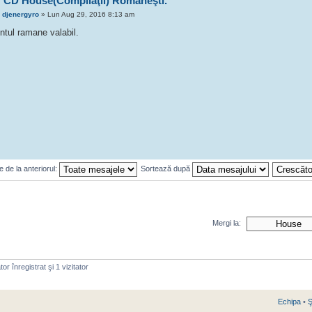
 CD House(Compilaţii) Romăneşti.
e
djenergyro
» Lun Aug 29, 2016 8:13 am
ntul ramane valabil.
 de la anteriorul:
Sortează după
Mergi la:
or înregistrat şi 1 vizitator
Echipa
•
Ş