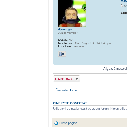
Re:
d
Anu
djenergyro
Junior Member
Mesaje:
49
Membru din:
Sâm Aug 23, 2014 9:45 pm
Localitate:
bucuresti
Afişează mesajele
Scrie un răspuns
Înapoi la House
CINE ESTE CONECTAT
Utilizatorii ce navighează pe acest forum: Niciun utilizat
Prima pagină