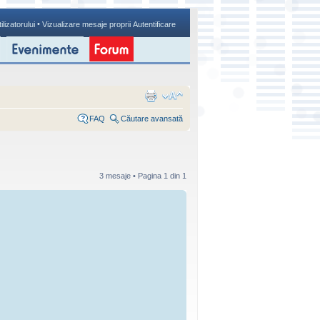
•
ilizatorului
Vizualizare mesaje proprii
Autentificare
FAQ
Căutare avansată
3 mesaje • Pagina
1
din
1