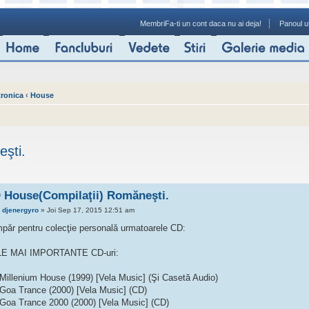
Membri
Fa-ti un cont daca nu ai deja!
Panoul ut
tronica
‹
House
şti.
 House(Compilaţii) Romăneşti.
e
djenergyro
» Joi Sep 17, 2015 12:51 am
păr pentru colecţie personală urmatoarele CD:
E MAI IMPORTANTE CD-uri:
 Millenium House (1999) [Vela Music] (Şi Casetă Audio)
 Goa Trance (2000) [Vela Music] (CD)
 Goa Trance 2000 (2000) [Vela Music] (CD)