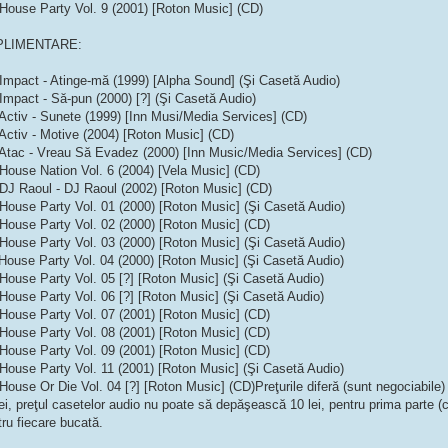
 House Party Vol. 9 (2001) [Roton Music] (CD)
PLIMENTARE:
 Impact - Atinge-mă (1999) [Alpha Sound] (Şi Casetă Audio)
 Impact - Să-pun (2000) [?] (Şi Casetă Audio)
 Activ - Sunete (1999) [Inn Musi/Media Services] (CD)
 Activ - Motive (2004) [Roton Music] (CD)
 Atac - Vreau Să Evadez (2000) [Inn Music/Media Services] (CD)
 House Nation Vol. 6 (2004) [Vela Music] (CD)
 DJ Raoul - DJ Raoul (2002) [Roton Music] (CD)
 House Party Vol. 01 (2000) [Roton Music] (Şi Casetă Audio)
 House Party Vol. 02 (2000) [Roton Music] (CD)
 House Party Vol. 03 (2000) [Roton Music] (Şi Casetă Audio)
 House Party Vol. 04 (2000) [Roton Music] (Şi Casetă Audio)
 House Party Vol. 05 [?] [Roton Music] (Şi Casetă Audio)
 House Party Vol. 06 [?] [Roton Music] (Şi Casetă Audio)
 House Party Vol. 07 (2001) [Roton Music] (CD)
 House Party Vol. 08 (2001) [Roton Music] (CD)
 House Party Vol. 09 (2001) [Roton Music] (CD)
 House Party Vol. 11 (2001) [Roton Music] (Şi Casetă Audio)
House Or Die Vol. 04 [?] [Roton Music] (CD)Preţurile diferă (sunt negociabile)
ei, preţul casetelor audio nu poate să depăşească 10 lei, pentru prima parte (c
ru fiecare bucată.