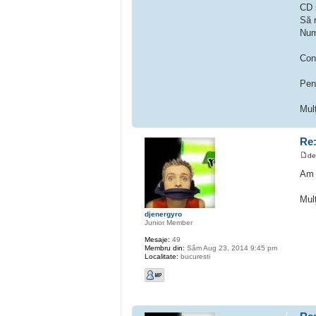
CD s
Să n
Num
Con
Pent
Mul
Re:
d
Am 
Mul
djenergyro
Junior Member
Mesaje:
49
Membru din:
Sâm Aug 23, 2014 9:45 pm
Localitate:
bucuresti