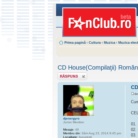
Prima pagină
‹
Cultura
‹
Muzica
‹
Muzica elec
CD House(Compilaţii) Romăne
Scrie un răspuns
CD
d
Cum
CEL
djenergyro
Junior Member
01.
02.
Mesaje:
49
Membru din:
Sâm Aug 23, 2014 9:45 pm
03.
Localitate:
bucuresti