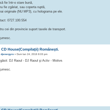
ă fie într-o stare bună,
u fie zgâriat, sau coperta ruptă,
ai originale (NU MP3), cu holograma pe ele.
tact: 0727.100.554
ru cei din provincie suport taxele de transport.
ţumesc.
 CD House(Compilaţii) Romăneşti.
e
djenergyro
» Dum Ian 24, 2016 8:03 pm
găsit: DJ Raoul - DJ Raoul şi Activ - Motive.
ţumesc.