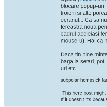
blocare popup-uri.
troieni si alte porc
ecranul... Ca sa nu
fereastra noua pent
cadrul aceleiasi f
mouse-u). Hai ca n
Daca tin bine minte
baga la setari, poti
uri etc.
subpolar homesick fa
"This here post migh
If it doesn't it's bec