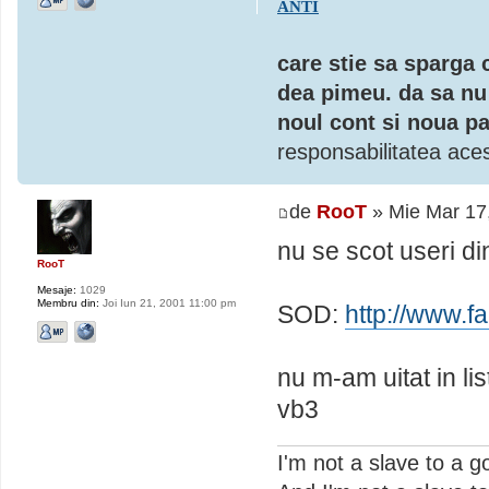
ANTI
care stie sa sparga 
dea pimeu. da sa nu 
noul cont si noua pa
responsabilitatea aces
de
RooT
» Mie Mar 17
nu se scot useri di
RooT
Mesaje:
1029
Membru din:
Joi Iun 21, 2001 11:00 pm
SOD:
http://www.
nu m-am uitat in li
vb3
I'm not a slave to a g