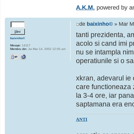
A.K.M.
powered by an
de
baixinho©
» Mar M
tanti prezidenta, a
baixinho©
acolo si cand imi p
Mesaje:
14117
Membru din:
Joi Mar 14, 2002 12:00 am
nu se intampla nimi
operatiunile si o sa
xkran, adevarul ie 
care functioneaza 
la 3-4 ore, iar pa
saptamana era eno
ANTI