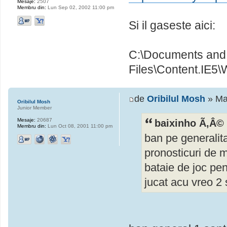
Mesaje:
2507
Membru din:
Lun Sep 02, 2002 11:00 pm
Si il gaseste aici:
C:\Documents and S
Files\Content.IE5
de
Oribilul Mosh
» Ma
Oribilul Mosh
Junior Member
Mesaje:
20687
baixinho Ã‚Â© 
Membru din:
Lun Oct 08, 2001 11:00 pm
ban pe generalita
pronosticuri de m
bataie de joc pen
jucat acu vreo 2