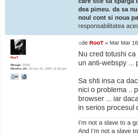
care stie sa sparga 
dea pimeu. da sa nu 
noul cont si noua pa
responsabilitatea aces
de
RooT
» Mar Mar 16
Nu cred totushi ca
RooT
un anti-webspy ... 
Mesaje:
1029
Membru din:
Joi Iun 21, 2001 11:00 pm
Sa shti insa ca daca
nici o problema .. 
browser ... iar daca
in serios procesul 
I'm not a slave to a g
And I'm not a slave to