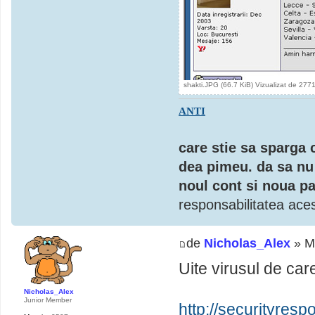
shakti.JPG (66.7 KiB) Vizualizat de 2771
ANTI
care stie sa sparga 
dea pimeu. da sa nu 
noul cont si noua pa
responsabilitatea aces
de
Nicholas_Alex
» M
Uite virusul de car
Nicholas_Alex
Junior Member
http://securityres