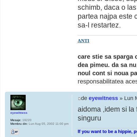
schimb, daca o las
partea najpa este c
sa-l restartez.
ANTI
care stie sa sparga 
dea pimeu. da sa nu 
noul cont si noua pa
responsabilitatea aces
de
eyewitness
» Lun 
aidoma ,idem si la f
eyewitness
singuru
Mesaje:
19220
Membru din:
Lun Aug 05, 2002 11:00 pm
If you want to be a hippie, 