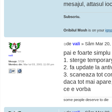
mesajul, attasul io
Subscriu.
Oribilul Mosh
is on your
igno
de
vali
» Sâm Mar 20,
pai e foarte simplu
vali
1. sterge temporary
Mesaje:
5729
Membru din:
Mar Iul 03, 2001 11:00 pm
2. fa update la anti
3. scaneaza tot co
daca tot mai apare
ce e vorba
some people deserve to die