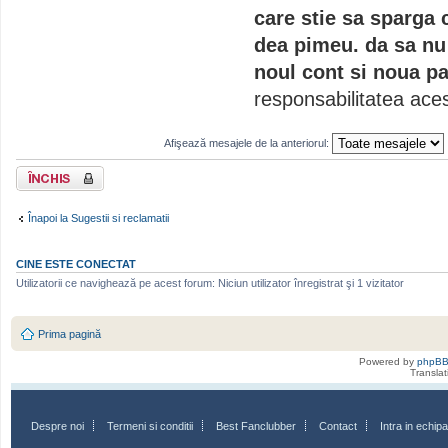
care stie sa sparga 
dea pimeu. da sa nu 
noul cont si noua pa
responsabilitatea aces
Afişează mesajele de la anteriorul:
Subiect închis
Înapoi la Sugestii si reclamatii
CINE ESTE CONECTAT
Utilizatorii ce navighează pe acest forum: Niciun utilizator înregistrat şi 1 vizitator
Prima pagină
Powered by
phpB
Transla
Despre noi
Termeni si conditii
Best Fanclubber
Contact
Intra in echi