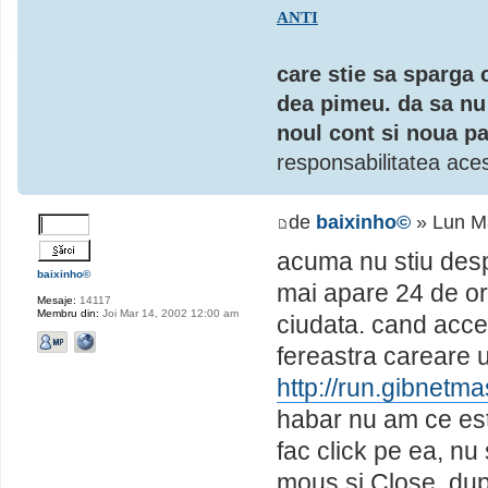
ANTI
care stie sa sparga 
dea pimeu. da sa nu 
noul cont si noua pa
responsabilitatea aces
de
baixinho©
» Lun M
acuma nu stiu desp
baixinho©
mai apare 24 de or
Mesaje:
14117
Membru din:
Joi Mar 14, 2002 12:00 am
ciudata. cand acc
fereastra careare 
http://run.gibnetm
habar nu am ce est
fac click pe ea, nu
mous si Close, dup