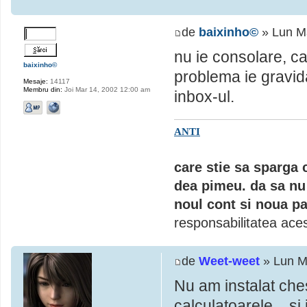
de
baixinho©
» Lun M
nu ie consolare, ca
baixinho©
problema ie gravid
Mesaje:
14117
Membru din:
Joi Mar 14, 2002 12:00 am
inbox-ul.
ANTI
care stie sa sparga 
dea pimeu. da sa nu 
noul cont si noua pa
responsabilitatea aces
de
Weet-weet
» Lun M
Nu am instalat ches
calculatoarele .. si