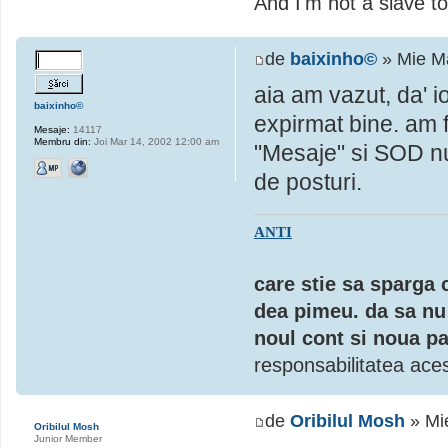
And I'm not a slave to
de
baixinho©
» Mie Ma
aia am vazut, da' 
baixinho©
expirmat bine. am f
Mesaje:
14117
Membru din:
Joi Mar 14, 2002 12:00 am
"Mesaje" si SOD nu
de posturi.
ANTI
care stie sa sparga 
dea pimeu. da sa nu 
noul cont si noua pa
responsabilitatea aces
de
Oribilul Mosh
» Mi
Oribilul Mosh
Junior Member