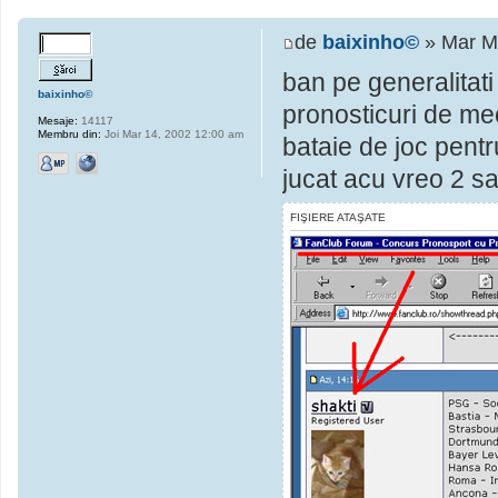
de
baixinho©
» Mar M
ban pe generalitat
baixinho©
pronosticuri de mec
Mesaje:
14117
Membru din:
Joi Mar 14, 2002 12:00 am
bataie de joc pentr
jucat acu vreo 2 s
FIŞIERE ATAŞATE