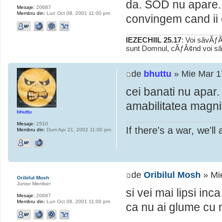
da. SOD nu apare. p
Mesaje:
20687
Membru din:
Lun Oct 08, 2001 11:00 pm
convingem cand ii 
IEZECHIIL 25.17
: Voi săvÃƒÂ
sunt Domnul, cÃƒÂ¢nd voi să
de
bhuttu
» Mie Mar 1
cei banati nu apar.
amabilitatea magnif
bhuttu
Mesaje:
2510
If there's a war, we'll a
Membru din:
Dum Apr 21, 2002 11:00 pm
de
Oribilul Mosh
» Mi
Oribilul Mosh
Junior Member
si vei mai lipsi in
Mesaje:
20687
Membru din:
Lun Oct 08, 2001 11:00 pm
ca nu ai glume cu 