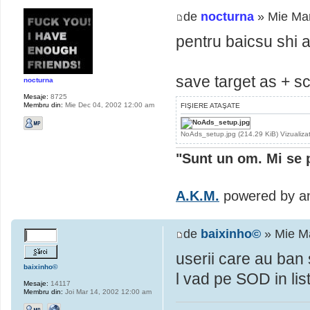
de
nocturna
» Mie Mar
pentru baicsu shi al
save target as + s
nocturna
Mesaje:
8725
Membru din:
Mie Dec 04, 2002 12:00 am
FIŞIERE ATAŞATE
NoAds_setup.jpg (214.29 KiB) Vizualiza
"Sunt un om. Mi se 
A.K.M.
powered by an
de
baixinho©
» Mie Ma
userii care au ban
baixinho©
l vad pe SOD in lis
Mesaje:
14117
Membru din:
Joi Mar 14, 2002 12:00 am