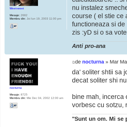
nu instalez smecher
Weet-weet
course ( el stie ce a
Mesaje:
2682
Membru din:
Joi Iun 19, 2003 11:00 pm
functioneaza si de 
zis :yD si o sa vote
Anti pro-ana
de
nocturna
» Mar Mar
da' soliter shtii sa
decat soliter shi nu
nocturna
bine mah, incerca o
Mesaje:
8725
Membru din:
Mie Dec 04, 2002 12:00 am
vorbesc cu sotzu, 
"Sunt un om. Mi se 