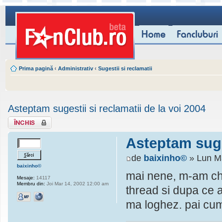
Prima pagină
‹
Administrativ
‹
Sugestii si reclamatii
Asteptam sugestii si reclamatii de la voi 2004
Subiect închis
Asteptam suges
de
baixinho©
» Lun M
baixinho©
mai nene, m-am chi
Mesaje:
14117
Membru din:
Joi Mar 14, 2002 12:00 am
thread si dupa ce a
ma loghez. pai cum