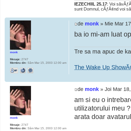
IEZECHIIL 25.17
: Voi săvÃƒÂ
sunt Domnul, cÃƒÂ¢nd voi să
de
monk
» Mie Mar 17
ba io mi-am luat oper
Tre sa ma apuc de k
monk
Mesaje:
2747
Membru din:
Sâm Mar 15, 2003 12:00 am
The Wake Up ShowÃ
de
monk
» Joi Mar 18
am si eu o intreba
utilizatorului meu
arata doar avatarul 
monk
Mesaje:
2747
Membru din:
Sâm Mar 15, 2003 12:00 am