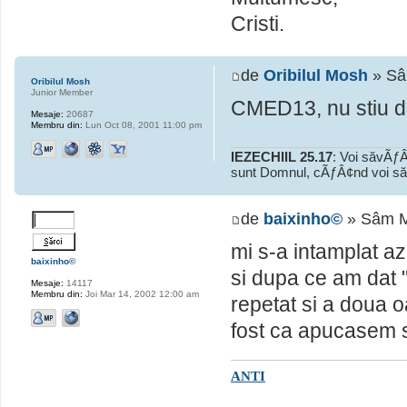
Cristi.
de
Oribilul Mosh
» Sâ
Oribilul Mosh
Junior Member
CMED13, nu stiu de
Mesaje:
20687
Membru din:
Lun Oct 08, 2001 11:00 pm
IEZECHIIL 25.17
: Voi săvÃƒÂ
sunt Domnul, cÃƒÂ¢nd voi să
de
baixinho©
» Sâm M
mi s-a intamplat az
baixinho©
si dupa ce am dat "
Mesaje:
14117
Membru din:
Joi Mar 14, 2002 12:00 am
repetat si a doua 
fost ca apucasem s
ANTI