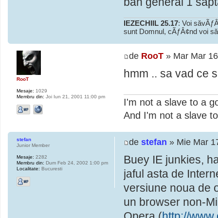
ban general 1 sapt
IEZECHIIL 25.17
: Voi săvÃƒÂ
sunt Domnul, cÃƒÂ¢nd voi să
de
RooT
» Mar Mar 16
hmm .. sa vad ce s
RooT
Mesaje:
1029
Membru din:
Joi Iun 21, 2001 11:00 pm
I'm not a slave to a g
And I'm not a slave to
stefan
de
stefan
» Mie Mar 1
Junior Member
Buey IE junkies, ha
Mesaje:
2282
Membru din:
Dum Feb 24, 2002 1:00 pm
Localitate:
Bucuresti
jaful asta de Inter
versiune noua de o 
un browser non-Mic
Opera (
http://www