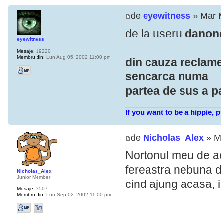
de
eyewitness
» Mar 
de la useru
danon
eyewitness
Mesaje:
19220
Membru din:
Lun Aug 05, 2002 11:00 pm
din cauza reclamel
sencarca numa
partea de sus a pa
If you want to be a hippie, 
de
Nicholas_Alex
» M
Nortonul meu de a
fereastra nebuna d
Nicholas_Alex
Junior Member
cind ajung acasa, i
Mesaje:
2507
Membru din:
Lun Sep 02, 2002 11:00 pm