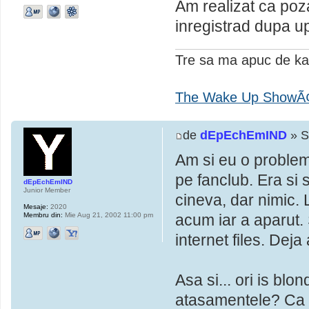
Am realizat ca poz
inregistrad dupa u
Tre sa ma apuc de k
The Wake Up ShowÃ
de
dEpEchEmIND
» S
Am si eu o problem
pe fanclub. Era si
dEpEchEmIND
Junior Member
cineva, dar nimic. 
Mesaje:
2020
Membru din:
Mie Aug 21, 2002 11:00 pm
acum iar a aparut. 
internet files. Dej
Asa si... ori is bl
atasamentele? Ca 