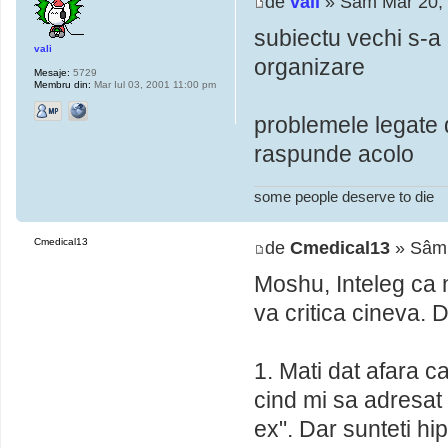
de
vali
» Sâm Mar 20,
subiectu vechi s-a
vali
organizare
Mesaje:
5729
Membru din:
Mar Iul 03, 2001 11:00 pm
problemele legate de
raspunde acolo
some people deserve to die
Cmedical13
de
Cmedical13
» Sâm 
Moshu, Inteleg ca n
va critica cineva.
1. Mati dat afara 
cind mi sa adresat
ex". Dar sunteti hip