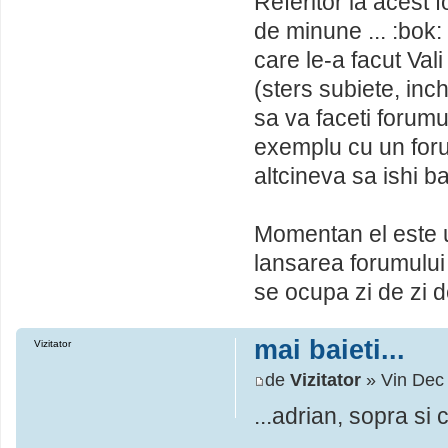
Referitor la acest 
de minune ... :bok:
care le-a facut Vali
(sters subiete, inch
sa va faceti forumul
exemplu cu un foru
altcineva sa ishi ba
Momentan el este un
lansarea forumului 
se ocupa zi de zi 
mai baieti...
Vizitator
de
Vizitator
» Vin Dec
...adrian, sopra si