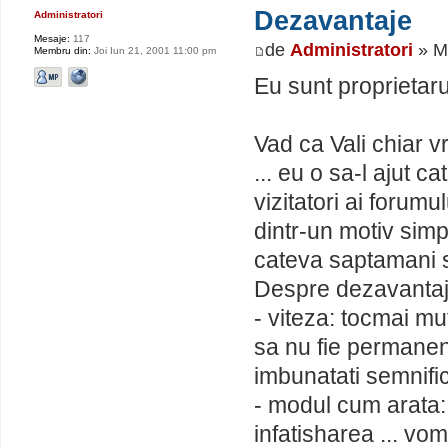
Dezavantaje
Administratori
Mesaje:
117
de
Administratori
» M
Membru din:
Joi Iun 21, 2001 11:00 pm
Eu sunt proprietarul
Vad ca Vali chiar 
... eu o sa-l ajut c
vizitatori ai forum
dintr-un motiv simp
cateva saptamani 
Despre dezavantaj
- viteza: tocmai mu
sa nu fie permanent
imbunatati semnific
- modul cum arata:
infatisharea ... vo