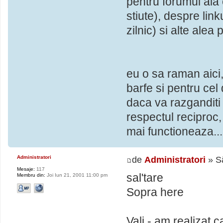
pentru forumul ala
stiute), despre link
zilnic) si alte alea 
eu o sa raman aici,
barfe si pentru cel
daca va razganditi 
respectul reciproc
mai functioneaza...
Administratori
de
Administratori
» S
Mesaje:
117
sal'tare
Membru din:
Joi Iun 21, 2001 11:00 pm
Sopra here
Vali - am realizat 