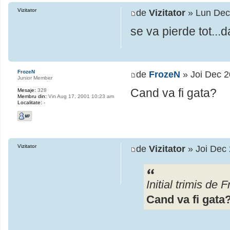
Vizitator
de
Vizitator
» Lun Dec
se va pierde tot...
FrozeN
de
FrozeN
» Joi Dec 2
Junior Member
Cand va fi gata?
Mesaje:
328
Membru din:
Vin Aug 17, 2001 10:23 am
Localitate:
-
Vizitator
de
Vizitator
» Joi Dec 
Initial trimis de 
Cand va fi gata