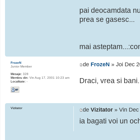
pai deocamdata nu 
prea se gasesc...
mai asteptam...:co
FrozeN
de
FrozeN
» Joi Dec 2
Junior Member
Mesaje:
328
Membru din:
Vin Aug 17, 2001 10:23 am
Draci, vrea si ban
Localitate:
-
Vizitator
de
Vizitator
» Vin Dec
ia bagati voi un oc