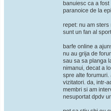
banuiesc ca a fost
paranoice de la ep
repet: nu am sters 
sunt un fan al spor
barfe online a ajun
nu au grija de foru
sau sa sa planga la
nimanui, decat a lo
spre alte forumuri.
vizitatori. da, int
membri si am interv
nesuportat dpdv uma
pot sa stiu shi eu 