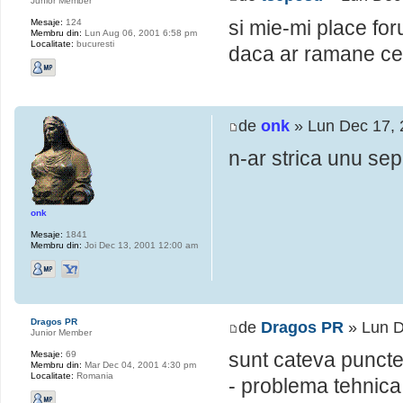
Junior Member
si mie-mi place for
Mesaje:
124
Membru din:
Lun Aug 06, 2001 6:58 pm
Localitate:
bucuresti
daca ar ramane cei
de
onk
» Lun Dec 17, 
n-ar strica unu sepa
onk
Mesaje:
1841
Membru din:
Joi Dec 13, 2001 12:00 am
Dragos PR
de
Dragos PR
» Lun D
Junior Member
sunt cateva puncte 
Mesaje:
69
Membru din:
Mar Dec 04, 2001 4:30 pm
Localitate:
Romania
- problema tehnica