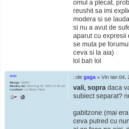
omul a plecat, pro
reushit sa imi expl
modera si se lauda 
si nu a avut de sufe
aparut cu expresii
se muta pe forum
ceva si la aia)
lol bah lol
gaga
de
gaga
» Vin Ian 04,
Mesaje:
18663
vali, sopra
daca va 
Membru din:
Sâm Aug 04, 2001 11:00 am
Localitate:
La Matze Fripte
subiect separat? nu
gabitzone (mai era
ceva putred cu nume