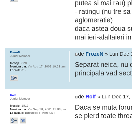
putea si mai rau) p
- ratingu (nu tre s
aglomeratie)
daca astea doua sun
mai ieri-alaltaieri 
FrozeN
de
FrozeN
» Lun Dec 
Junior Member
Separat neica, nu d
Mesaje:
328
Membru din:
Vin Aug 17, 2001 10:23 am
Localitate:
-
principala vad sect
Rolf
de
Rolf
» Lun Dec 17,
Junior Member
Daca se muta forum
Mesaje:
1517
Membru din:
Vin Sep 28, 2001 12:00 pm
Localitate:
Bucuresci (Tineretului)
se pierd toate thre