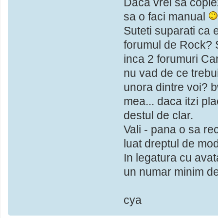
Daca vrei sa copie
sa o faci manual
Suteti suparati ca
forumul de Rock? S
inca 2 forumuri Car
nu vad de ce trebui
unora dintre voi? b
mea... daca itzi pla
destul de clar.
Vali - pana o sa re
luat dreptul de mod
In legatura cu avat
un numar minim de 
cya