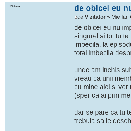
de obicei eu nu
Vizitator
de
Vizitator
» Mie Ian 
de obicei eu nu imp
singurel si tot tu te
imbecila. la episod
total imbecila desp
unde am inchis sub
vreau ca unii memb
cu mine aici si vo
(sper ca ai prin met
dar se pare ca tu t
trebuia sa le desch