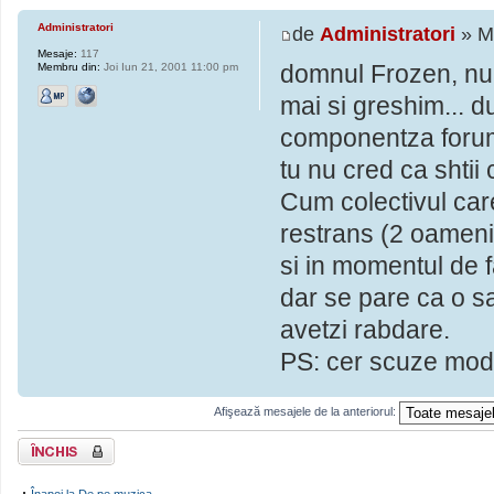
Administratori
de
Administratori
» Mi
Mesaje:
117
domnul Frozen, nu t
Membru din:
Joi Iun 21, 2001 11:00 pm
mai si greshim... 
componentza forumu
tu nu cred ca shtii
Cum colectivul car
restrans (2 oameni)
si in momentul de f
dar se pare ca o s
avetzi rabdare.
PS: cer scuze mode
Afişează mesajele de la anteriorul:
Subiect închis