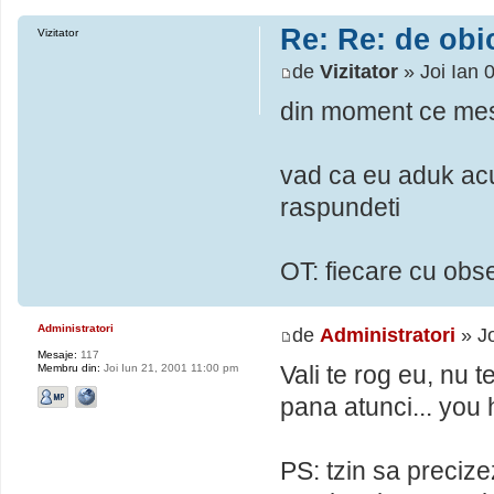
Re: Re: de obic
Vizitator
de
Vizitator
» Joi Ian 
din moment ce mesa
vad ca eu aduk acu
raspundeti
OT: fiecare cu obses
Administratori
de
Administratori
» Jo
Mesaje:
117
Vali te rog eu, nu 
Membru din:
Joi Iun 21, 2001 11:00 pm
pana atunci... you 
PS: tzin sa preciz