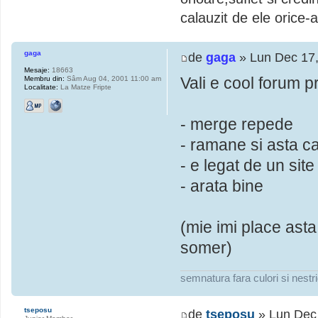
calauzit de ele orice-ar
gaga
de
gaga
» Lun Dec 17,
Mesaje:
18663
Vali e cool forum p
Membru din:
Sâm Aug 04, 2001 11:00 am
Localitate:
La Matze Fripte
- merge repede
- ramane si asta ca
- e legat de un site
- arata bine
(mie imi place asta
somer)
semnatura fara culori si nestr
tseposu
de
tseposu
» Lun Dec