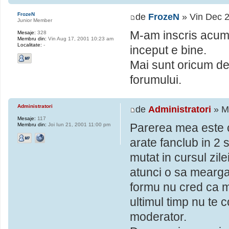
FrozeN
de
FrozeN
» Vin Dec 2
Junior Member
M-am inscris acum 
Mesaje:
328
Membru din:
Vin Aug 17, 2001 10:23 am
Localitate:
-
inceput e bine.
Mai sunt oricum de
forumului.
Administratori
de
Administratori
» M
Mesaje:
117
Parerea mea este c
Membru din:
Joi Iun 21, 2001 11:00 pm
arate fanclub in 2 
mutat in cursul zil
atunci o sa mearga 
formu nu cred ca ma
ultimul timp nu te
moderator.