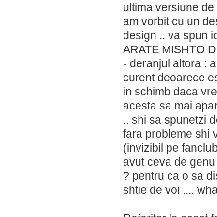
ultima versiune de v
am vorbit cu un de
design .. va spun i
ARATE MISHTO DE
- deranjul altora : 
curent deoarece este
in schimb daca vret
acesta sa mai apara
.. shi sa spunetzi d
fara probleme shi v
(invizibil pe fanclub
avut ceva de genu a
? pentru ca o sa di
shtie de voi .... wh