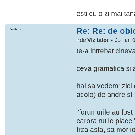
esti cu o zi mai ta
Re: Re: de obic
Vizitator
de
Vizitator
» Joi Ian 
te-a intrebat cine
ceva gramatica si 
hai sa vedem: zici c
acolo) de andre si 3
"forumurile au fost 
carora nu le place 
frza asta, sa mor i