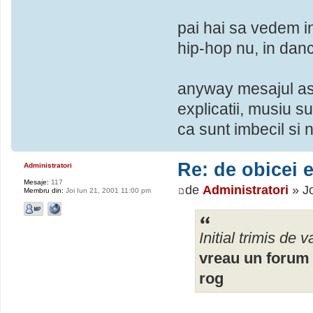
pai hai sa vedem in
hip-hop nu, in dance
anyway mesajul asta
explicatii, musiu 
ca sunt imbecil si 
Re: de obicei e
Administratori
Mesaje:
117
de
Administratori
» Jo
Membru din:
Joi Iun 21, 2001 11:00 pm
Initial trimis de va
vreau un forum l
rog