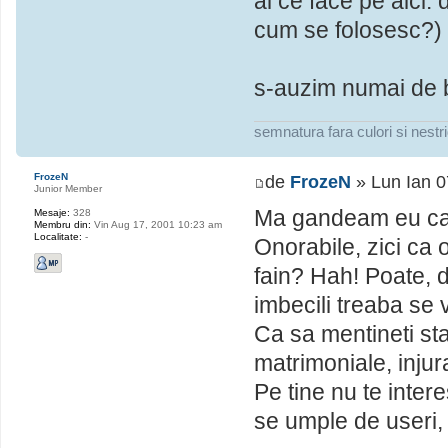
ai ce face pe aici. 
cum se folosesc?) p
s-auzim numai de 
semnatura fara culori si nestr
FrozeN
de
FrozeN
» Lun Ian 0
Junior Member
Ma gandeam eu ca S
Mesaje:
328
Membru din:
Vin Aug 17, 2001 10:23 am
Localitate:
-
Onorabile, zici ca 
fain? Hah! Poate, d
imbecili treaba se 
Ca sa mentineti sta
matrimoniale, injura
Pe tine nu te inte
se umple de useri,