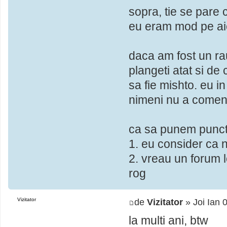
sopra, tie se pare 
eu eram mod pe aici
daca am fost un ra
plangeti atat si d
sa fie mishto. eu in 
nimeni nu a coment
ca sa punem punct d
1. eu consider ca 
2. vreau un forum l
rog
Vizitator
de
Vizitator
» Joi Ian 
la multi ani, btw