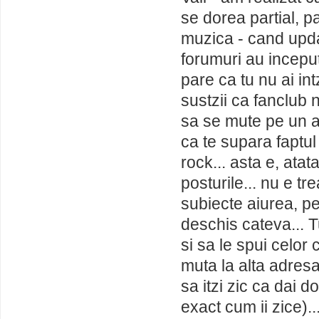
se dorea partial,
muzica - cand upda
forumuri au incepu
pare ca tu nu ai int
sustzii ca fanclub 
sa se mute pe un al
ca te supara faptul
rock... asta e, atat
posturile... nu e tr
subiecte aiurea, p
deschis cateva... 
si sa le spui celor
muta la alta adresa.
sa itzi zic ca dai
exact cum ii zice)..