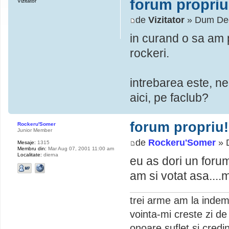
forum propriu
Vizitator
de
Vizitator
» Dum Dec
in curand o sa am p
rockeri.
intrebarea este, n
aici, pe faclub?
forum propriu!
Rockeru'Somer
Junior Member
de
Rockeru'Somer
» 
Mesaje:
1315
Membru din:
Mar Aug 07, 2001 11:00 am
Localitate:
dierna
eu as dori un forum
am si votat asa....
trei arme am la inde
vointa-mi creste zi de 
onoare,suflet si credi