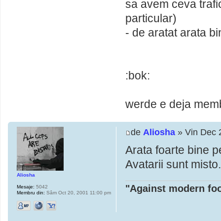
sa avem ceva trafi
particular)
- de aratat arata b
:bok:
werde e deja membr
de
Aliosha
» Vin Dec 
Arata foarte bine p
Avatarii sunt misto.
Aliosha
"Against modern foo
Mesaje:
5042
Membru din:
Sâm Oct 20, 2001 11:00 pm