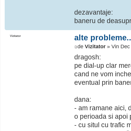
dezavantaje:
baneru de deasup
alte probleme..
Vizitator
de
Vizitator
» Vin Dec
dragosh:
pe dial-up clar mer
cand ne vom incheg
eventual prin baner
dana:
- am ramane aici, d
o perioada si apoi 
- cu situl cu trafic